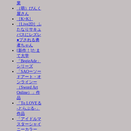
業
（萌）ぴんく
屋さん
［K=K］
［Live2D］ふ
たなりサキュ
バスにレズレ
●プされる勇
者ちゃん
[新作！]たま
て大学
「BegieAde」
シリーズ
「SAOーソー
ドアート・オ
ンラインー
（Sword Art
Online）」作
品
「To LOVEる
-とらぶる-」
作品
「アイドルマ
スターシャイ
ニーカラー