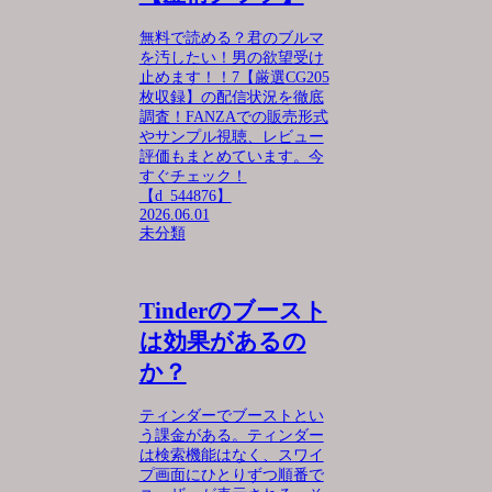
無料で読める？君のブルマ
を汚したい！男の欲望受け
止めます！！7【厳選CG205
枚収録】の配信状況を徹底
調査！FANZAでの販売形式
やサンプル視聴、レビュー
評価もまとめています。今
すぐチェック！
【d_544876】
2026.06.01
未分類
Tinderのブースト
は効果があるの
か？
ティンダーでブーストとい
う課金がある。ティンダー
は検索機能はなく、スワイ
プ画面にひとりずつ順番で