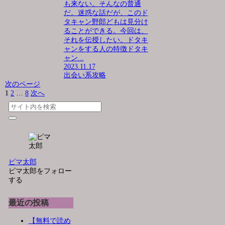
も来ない。そんなの普通
だ。迷惑な話だが、このド
タキャン野郎どもは見分け
ることができる。今回は、
それを伝授したい。ドタキ
ャンをする人の特徴ドタキ
ャン...
2023.11.17
出会い系攻略
次のページ
1
2
…
8
次へ
ピマ太郎
ピマ太郎をフォロー
する
最近の投稿
【無料で読め