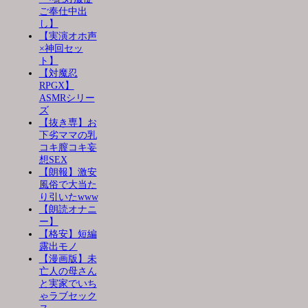
ご奉仕中出
し】
【実演オホ声
×神回セッ
ト】
【対魔忍
RPGX】
ASMRシリー
ズ
【抜き専】お
下劣ママの乳
コキ膣コキ妄
想SEX
【朗報】激安
風俗で大当た
り引いたwww
【朗読オナニ
ー】
【格安】短編
露出モノ
【漫画版】未
亡人の母さん
と実家でいち
ゃラブセック