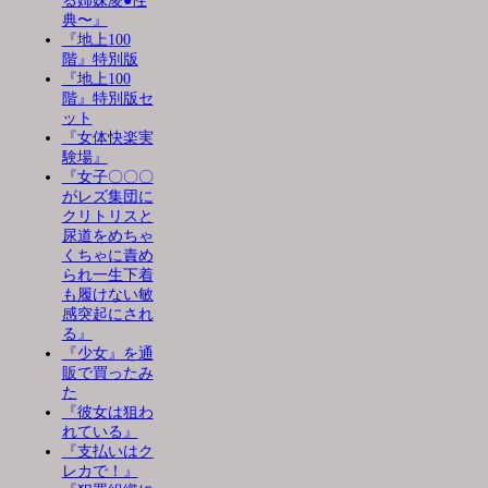
る姉妹凌●性
典〜』
『地上100
階』特別版
『地上100
階』特別版セ
ット
『女体快楽実
験場』
『女子〇〇〇
がレズ集団に
クリトリスと
尿道をめちゃ
くちゃに責め
られ一生下着
も履けない敏
感突起にされ
る』
『少女』を通
販で買ったみ
た
『彼女は狙わ
れている』
『支払いはク
レカで！』