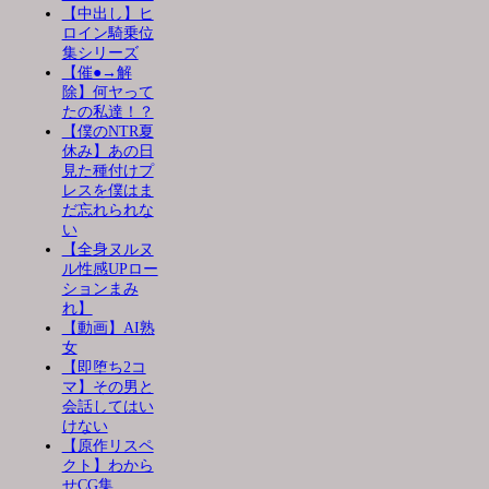
【中出し】ヒ
ロイン騎乗位
集シリーズ
【催●→解
除】何ヤって
たの私達！？
【僕のNTR夏
休み】あの日
見た種付けプ
レスを僕はま
だ忘れられな
い
【全身ヌルヌ
ル性感UPロー
ションまみ
れ】
【動画】AI熟
女
【即堕ち2コ
マ】その男と
会話してはい
けない
【原作リスペ
クト】わから
せCG集