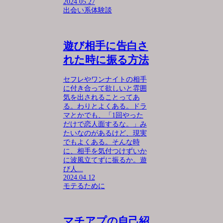
2024.05.27
出会い系体験談
遊び相手に告白さ
れた時に振る方法
セフレやワンナイトの相手
に付き合って欲しいと雰囲
気を出されることってあ
る。わりとよくある。ドラ
マとかでも、「1回やった
だけで恋人面するな。」み
たいなのがあるけど、現実
でもよくある。そんな時
に、相手を気付つけずいか
に波風立てずに振るか。遊
び人...
2024.04.12
モテるために
マチアプの自己紹