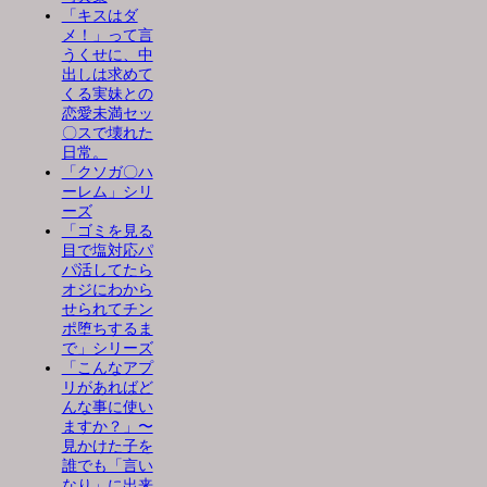
「キスはダ
メ！」って言
うくせに、中
出しは求めて
くる実妹との
恋愛未満セッ
〇スで壊れた
日常。
「クソガ〇ハ
ーレム」シリ
ーズ
「ゴミを見る
目で塩対応パ
パ活してたら
オジにわから
せられてチン
ポ堕ちするま
で」シリーズ
「こんなアプ
リがあればど
んな事に使い
ますか？」〜
見かけた子を
誰でも「言い
なり」に出来