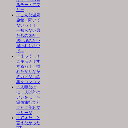
るチートアプ
リ〜
「こんな温泉
旅館、聞いて
ないっ！！」
―知らない男
たちの気配、
逃げ場のない
湯けむりの中
で―
「まって…そ
こキモチよす
ぎるっ！」挿
れたがりな契
約カノジョの
奥をコンコン
「人妻なの
に…夫以外の
アレを…」〜
温泉旅行でビ
クビク美乳マ
ッサージ
「好きだ」と
言えなかった
DT