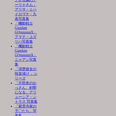
デレる隣のア
ーリャさん」
アリサ・ミハ
イロヴナ・九
条写真集
「機動戦士
Gundam
GQuuuuuuX」
アマテ・ユズ
リハ写真集
「機動戦士
Gundam
GQuuuuuuX」
ニャアン写真
集
「清楚彼女の
快楽漬け 」シ
リーズ
「片田舎のお
っさん、剣聖
になる」アリ
ューシア・シ
トラス 写真集
「紫雲寺家の
子〇たち」写
真集