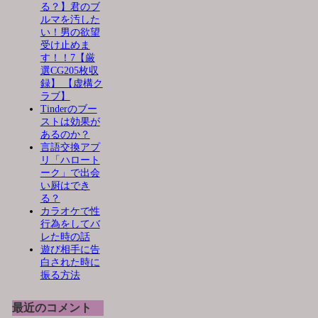
る？】君のブ
ルマを汚した
い！男の欲望
受け止めま
す！！7【厳
選CG205枚収
録】 【虚構ク
ラブ】
Tinderのブー
ストは効果が
あるのか？
言語交換アプ
リ「ハロート
ーク」で出会
い厨はでき
る？
カラオケで性
行為をしてバ
レた時の話
遊び相手に告
白された時に
振る方法
最近のコメント