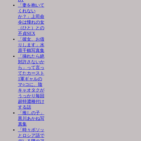
「妻を抱いて
くれない
か？」上司命
令は憧れの女
（ひと）との
不貞SEX
「彼女、お借
りします」水
原千鶴写真集
「挿れたら絶
対許さないか
ら」って言っ
てたカースト
1軍ギャルの
マ○コに、陰
キャオタクが
うっかり毎回
超特濃種付け
する話
「推しの子」
黒川あかね写
真集
「時々ボソッ
とロシア語で