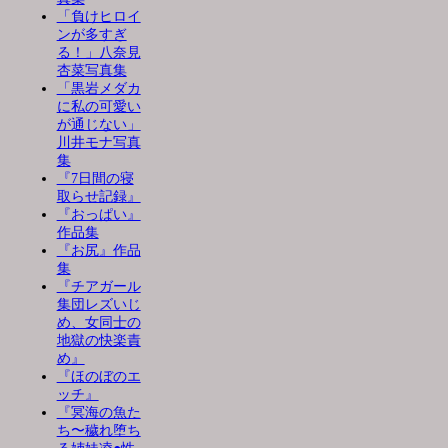
「負けヒロイ
ンが多すぎ
る！」八奈見
杏菜写真集
「黒岩メダカ
に私の可愛い
が通じない」
川井モナ写真
集
『7日間の寝
取らせ記録』
『おっぱい』
作品集
『お尻』作品
集
『チアガール
集団レズいじ
め、女同士の
地獄の快楽責
め』
『ほのぼのエ
ッチ』
『冥海の魚た
ち〜穢れ堕ち