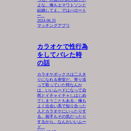
よな。俺もエマワトソンと
結婚してえ。ではハロート
ー...
2024.06.25
マッチングアプリ
カラオケで性行為
をしてバレた時
の話
カラオケボックスは二人き
りになれる密室だ。寄り添
って歌っていた時なんか
は、いいムードになって自
然とイチャイチャしはじめ
てしまうこともある。俺も
よく出会い系で知り合った
人とカラオケにいったりす
る。相手もその気だったり
するから、なんかいいムー
ド...