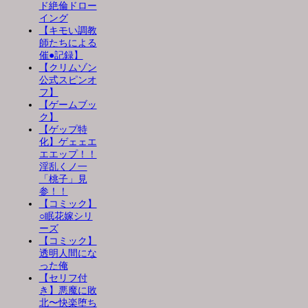
ド絶倫ドロー
イング
【キモい調教
師たちによる
催●記録】
【クリムゾン
公式スピンオ
フ】
【ゲームブッ
ク】
【ゲップ特
化】ゲェェエ
エエップ！！
淫乱くノ一
「桃子」見
参！！
【コミック】
○眠花嫁シリ
ーズ
【コミック】
透明人間にな
った俺
【セリフ付
き】悪魔に敗
北〜快楽堕ち