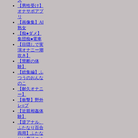
ス
【男性受け】
オナサポアプ
リ
【画像集】AI
熟女
【痴●ダメ】
集団痴●電車
【目隠しで実
演オナニー潮
吹き】
【禁断の体
験】
【総集編】ふ
つうのおんな
のこ
【耐久オナニ
ー】
【衝撃】野外
レ○プ
【近親相姦体
験】
【逆アナル、
ふたなり百合
両用】ふたな