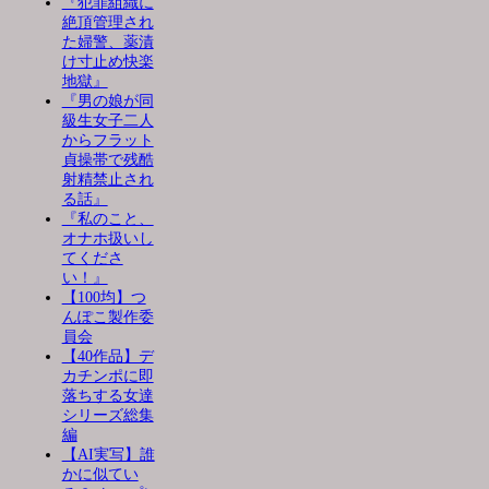
『犯罪組織に
絶頂管理され
た婦警、薬漬
け寸止め快楽
地獄』
『男の娘が同
級生女子二人
からフラット
貞操帯で残酷
射精禁止され
る話』
『私のこと、
オナホ扱いし
てくださ
い！』
【100均】つ
んぽこ製作委
員会
【40作品】デ
カチンポに即
落ちする女達
シリーズ総集
編
【AI実写】誰
かに似てい