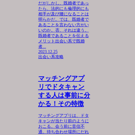
だがしかし、既婚者であっ
たら、法的にも倫理的にも
相手が及び腰になることは
明らかだ。では、既婚者で
あることを言わない方がい
いのか。否、それは違う。
既婚者であることを伝える
メリット出会い系で既婚
者...
2023.12.25
出会い系攻略
マッチングアプ
リでドタキャン
する人は事前に分
かる！その特徴
マッチングアプリは、ドタ
キャンが当たり前のように
おこる。会う前に音信不
通。待ち合わせ場所にだれ