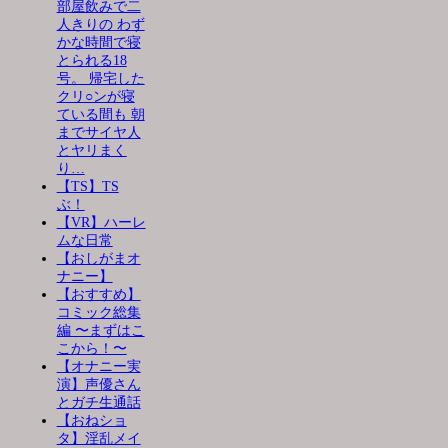
部屋飲みで二
人きりの わず
かな時間で寝
とられる18
号。 帰宅した
クリ○ンが寝
ている間も 朝
までサイヤ人
とヤリまく
り…
【TS】TS
ぶ！
【VR】ハーレ
ムな日常
【おしがまオ
ナニー】
【おすすめ】
コミック総集
編 〜まずはこ
こから！〜
【オナニー実
演】声優さん
とガチ生通話
【おねショ
タ】淫乱メイ