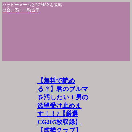
ハッピーメールとPCMAXを攻略
出会い系！一騎当千
【無料で読め
る？】君のブルマ
を汚したい！男の
欲望受け止めま
す！！7【厳選
CG205枚収録】
【虚構クラブ】