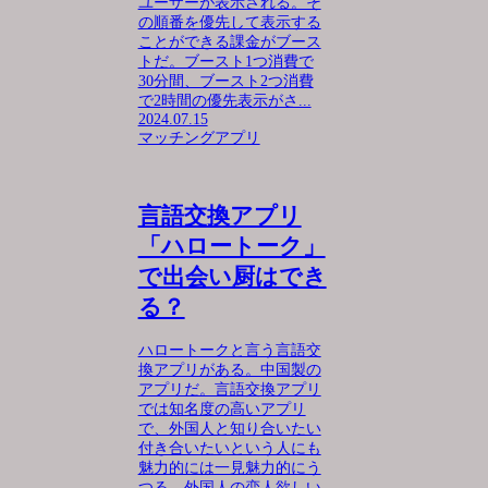
ユーザーが表示される。そ
の順番を優先して表示する
ことができる課金がブース
トだ。ブースト1つ消費で
30分間、ブースト2つ消費
で2時間の優先表示がさ...
2024.07.15
マッチングアプリ
言語交換アプリ
「ハロートーク」
で出会い厨はでき
る？
ハロートークと言う言語交
換アプリがある。中国製の
アプリだ。言語交換アプリ
では知名度の高いアプリ
で、外国人と知り合いたい
付き合いたいという人にも
魅力的には一見魅力的にう
つる。外国人の恋人欲しい