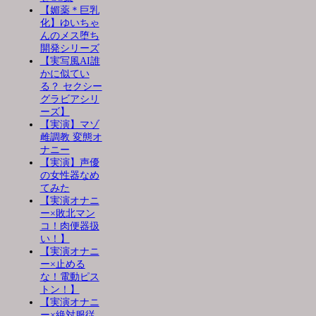
【媚薬＊巨乳
化】ゆいちゃ
んのメス堕ち
開発シリーズ
【実写風AI誰
かに似てい
る？ セクシー
グラビアシリ
ーズ】
【実演】マゾ
雌調教 変態オ
ナニー
【実演】声優
の女性器なめ
てみた
【実演オナニ
ー×敗北マン
コ！肉便器扱
い！】
【実演オナニ
ー×止める
な！電動ピス
トン！】
【実演オナニ
ー×絶対服従