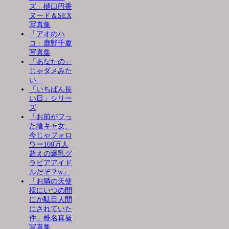
ズ」樋口円香
ヌード＆SEX
写真集
「アオのハ
コ」鹿野千夏
写真集
「あなたの」
じゃダメみた
い…
「いちばん長
い日」シリー
ズ
「お前がフっ
た陰キャ女、
今じゃフォロ
ワー100万人
超えの爆乳グ
ラビアアイド
ルだぞ？w」
「お隣の天使
様にいつの間
にか駄目人間
にされていた
件」椎名真昼
写真集