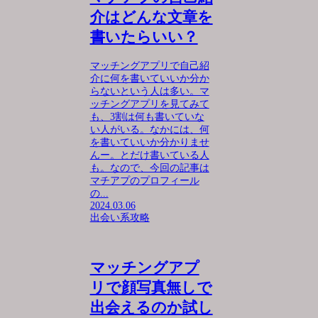
介はどんな文章を
書いたらいい？
マッチングアプリで自己紹
介に何を書いていいか分か
らないという人は多い。マ
ッチングアプリを見てみて
も、3割は何も書いていな
い人がいる。なかには、何
を書いていいか分かりませ
んー。とだけ書いている人
も。なので、今回の記事は
マチアプのプロフィール
の...
2024.03.06
出会い系攻略
マッチングアプ
リで顔写真無しで
出会えるのか試し