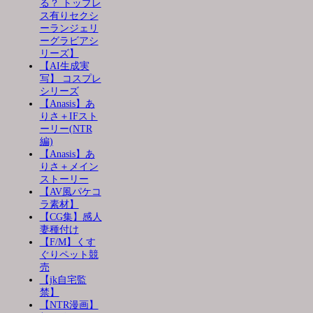
る？ トップレ
ス有りセクシ
ーランジェリ
ーグラビアシ
リーズ】
【AI生成実
写】 コスプレ
シリーズ
【Anasis】あ
りさ＋IFスト
ーリー(NTR
編)
【Anasis】あ
りさ＋メイン
ストーリー
【AV風パケコ
ラ素材】
【CG集】感人
妻種付け
【F/M】くす
ぐりペット競
売
【jk自宅監
禁】
【NTR漫画】