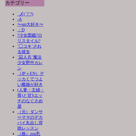
カテゴリー
_〆(´?`?)
-A
〜sm大好き〜
：D
?少女図鑑?ロ
リスタイル?
’◯コキ’され
る彼女
’囚人兵’魔法
少女野中カレ
ン
（JP＋EN）デ
ッカくてつよ
い艦娘が好き
(人妻・主婦・
母)と甘Sエッ
チのなぐさめ
屋
（元）ダンサ
ーママのデカ
パイ丸出し背
徳レッスン
（株）zou乳