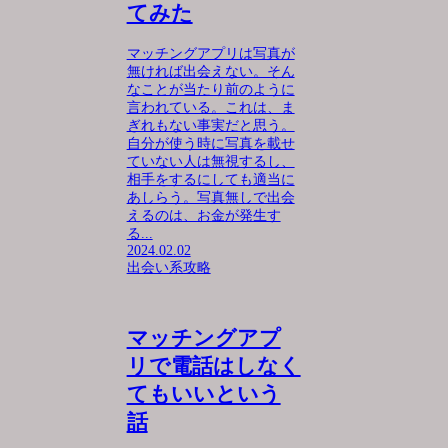
てみた
マッチングアプリは写真が
無ければ出会えない。そん
なことが当たり前のように
言われている。これは、ま
ぎれもない事実だと思う。
自分が使う時に写真を載せ
ていない人は無視するし、
相手をするにしても適当に
あしらう。写真無しで出会
えるのは、お金が発生す
る...
2024.02.02
出会い系攻略
マッチングアプ
リで電話はしなく
てもいいという
話