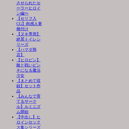
させられたセ
ーラーヒロイ
ン編〜
【セリフ入
CG】肉感人妻
種付け
【ヌキ専用】
絶景トイレシ
リーズ
【ハマダ商
店】
【ヒロピン】
敵と戦いピン
チになる魔法
少女
【まとめて収
録】セット作
品
【みんなで育
てるサーク
ル】ルミニズ
ム開始
【中出し】ヒ
ロインセック
ス集シリーズ