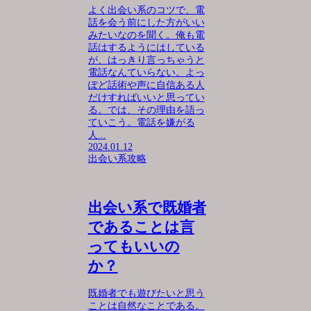
よく出会い系のコツで、電
話を会う前にした方がいい
みたいなのを聞く。俺も電
話はするようにはしている
が、はっきり言っちゃうと
電話なんていらない。よっ
ぽど話術や声に自信ある人
だけすればいいと思ってい
る。では、その理由を語っ
ていこう。電話を嫌がる
人...
2024.01.12
出会い系攻略
出会い系で既婚者
であることは言
ってもいいの
か？
既婚者でも遊びたいと思う
ことは自然なことである。