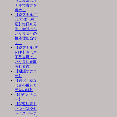
りは魔法のオ
ナホで貴方を
責める
【逆アナル/百
合/女体化対
応】毎日10分
間、会社のふ
たなり女性の
性処理担当で
す。
【逆アナル/逆
NTR】おほ声
下品交尾でふ
たなりに寝取
られる僕
【通話オナニ
ー】
【選択】幼な
じみの巨乳と
義妹の貧乳
【酩酊オナニ
ー】
【閲覧注意】
ゾンビ乱交セ
ックスパーテ