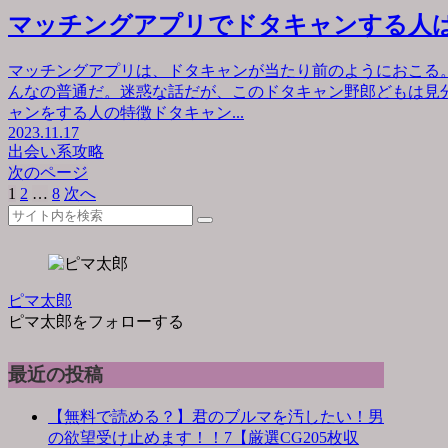
マッチングアプリでドタキャンする人
マッチングアプリは、ドタキャンが当たり前のようにおこる
んなの普通だ。迷惑な話だが、このドタキャン野郎どもは見
ャンをする人の特徴ドタキャン...
2023.11.17
出会い系攻略
次のページ
1
2
…
8
次へ
ピマ太郎
ピマ太郎をフォローする
最近の投稿
【無料で読める？】君のブルマを汚したい！男
の欲望受け止めます！！7【厳選CG205枚収