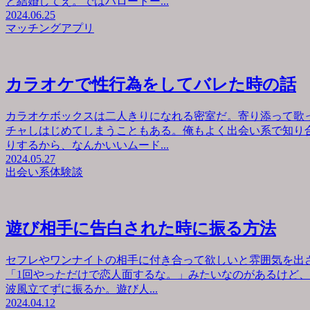
と結婚してえ。ではハロートー...
2024.06.25
マッチングアプリ
カラオケで性行為をしてバレた時の話
カラオケボックスは二人きりになれる密室だ。寄り添って歌
チャしはじめてしまうこともある。俺もよく出会い系で知り
りするから、なんかいいムード...
2024.05.27
出会い系体験談
遊び相手に告白された時に振る方法
セフレやワンナイトの相手に付き合って欲しいと雰囲気を出
「1回やっただけで恋人面するな。」みたいなのがあるけど
波風立てずに振るか。遊び人...
2024.04.12