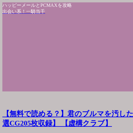
ハッピーメールとPCMAXを攻略
出会い系！一騎当千
【無料で読める？】君のブルマを汚した
選CG205枚収録】 【虚構クラブ】