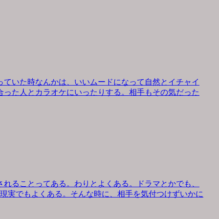
っていた時なんかは、いいムードになって自然とイチャイ
合った人とカラオケにいったりする。相手もその気だった
されることってある。わりとよくある。ドラマとかでも、
、現実でもよくある。そんな時に、相手を気付つけずいかに