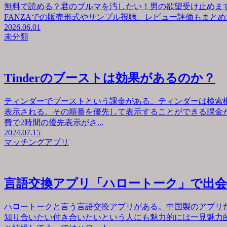
無料で読める？君のブルマを汚したい！男の欲望受け止めます
FANZAでの販売形式やサンプル視聴、レビュー評価もまとめて
2026.06.01
未分類
Tinderのブーストは効果があるのか？
ティンダーでブーストという課金がある。ティンダーは検索
表示される。その順番を優先して表示することができる課金が
費で2時間の優先表示がさ...
2024.07.15
マッチングアプリ
言語交換アプリ「ハロートーク」で出
ハロートークと言う言語交換アプリがある。中国製のアプリ
知り合いたい付き合いたいという人にも魅力的には一見魅力