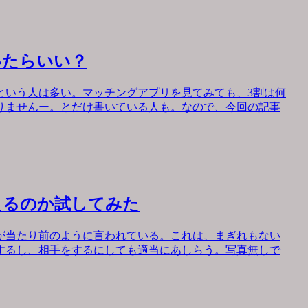
いたらいい？
という人は多い。マッチングアプリを見てみても、3割は何
りませんー。とだけ書いている人も。なので、今回の記事
えるのか試してみた
が当たり前のように言われている。これは、まぎれもない
するし、相手をするにしても適当にあしらう。写真無しで