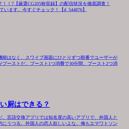
！！7【厳選CG205枚収録】の配信状況を徹底調査！
います。今すぐチェック！【d_544876】
機能はなく、スワイプ画面にひとりずつ順番でユーザーが
ブーストだ。ブースト1つ消費で30分間、ブースト2つ消
会い厨はできる？
だ。言語交換アプリでは知名度の高いアプリで、外国人と
的にうつる。外国人の恋人欲しいよな。俺もエマワトソン