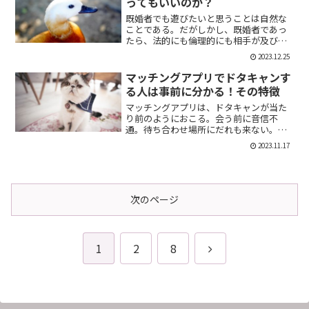
ってもいいのか？
既婚者でも遊びたいと思うことは自然な
ことである。だがしかし、既婚者であっ
たら、法的にも倫理的にも相手が及び腰
になることは明らかだ。では、既婚者で
2023.12.25
あることを言わない方がいいのか。否、
それは違う。既婚者であることを伝える
マッチングアプリでドタキャンす
メリット出会い系で既婚者...
る人は事前に分かる！その特徴
マッチングアプリは、ドタキャンが当た
り前のようにおこる。会う前に音信不
通。待ち合わせ場所にだれも来ない。そ
んなの普通だ。迷惑な話だが、このドタ
2023.11.17
キャン野郎どもは見分けることができ
る。今回は、それを伝授したい。ドタキ
ャンをする人の特徴ドタキャン...
次のページ
次
1
2
8
へ