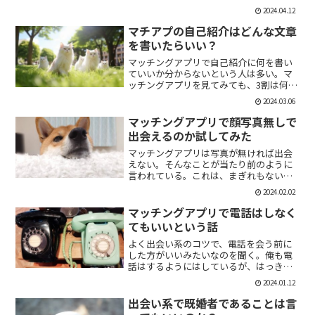
「1回やっただけで恋人面するな。」みた
2024.04.12
いなのがあるけど、現実でもよくある。
そんな時に、相手を気付つけずいかに波
マチアプの自己紹介はどんな文章
風立てずに振るか。遊び人...
を書いたらいい？
マッチングアプリで自己紹介に何を書い
ていいか分からないという人は多い。マ
ッチングアプリを見てみても、3割は何も
書いていない人がいる。なかには、何を
2024.03.06
書いていいか分かりませんー。とだけ書
いている人も。なので、今回の記事はマ
マッチングアプリで顔写真無しで
チアプのプロフィールの...
出会えるのか試してみた
マッチングアプリは写真が無ければ出会
えない。そんなことが当たり前のように
言われている。これは、まぎれもない事
実だと思う。自分が使う時に写真を載せ
2024.02.02
ていない人は無視するし、相手をするに
しても適当にあしらう。写真無しで出会
マッチングアプリで電話はしなく
えるのは、お金が発生する...
てもいいという話
よく出会い系のコツで、電話を会う前に
した方がいいみたいなのを聞く。俺も電
話はするようにはしているが、はっきり
言っちゃうと電話なんていらない。よっ
2024.01.12
ぽど話術や声に自信ある人だけすればい
いと思っている。では、その理由を語っ
出会い系で既婚者であることは言
ていこう。電話を嫌がる人...