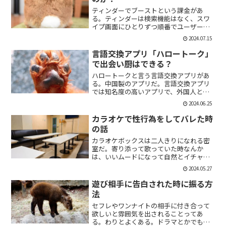
ティンダーでブーストという課金があ
る。ティンダーは検索機能はなく、スワ
イプ画面にひとりずつ順番でユーザーが
表示される。その順番を優先して表示す
2024.07.15
ることができる課金がブーストだ。ブー
スト1つ消費で30分間、ブースト2つ消費
言語交換アプリ「ハロートーク」
で2時間の優先表示がさ...
で出会い厨はできる？
ハロートークと言う言語交換アプリがあ
る。中国製のアプリだ。言語交換アプリ
では知名度の高いアプリで、外国人と知
り合いたい付き合いたいという人にも魅
2024.06.25
力的には一見魅力的にうつる。外国人の
恋人欲しいよな。俺もエマワトソンと結
カラオケで性行為をしてバレた時
婚してえ。ではハロートー...
の話
カラオケボックスは二人きりになれる密
室だ。寄り添って歌っていた時なんか
は、いいムードになって自然とイチャイ
チャしはじめてしまうこともある。俺も
2024.05.27
よく出会い系で知り合った人とカラオケ
にいったりする。相手もその気だったり
遊び相手に告白された時に振る方
するから、なんかいいムード...
法
セフレやワンナイトの相手に付き合って
欲しいと雰囲気を出されることってあ
る。わりとよくある。ドラマとかでも、