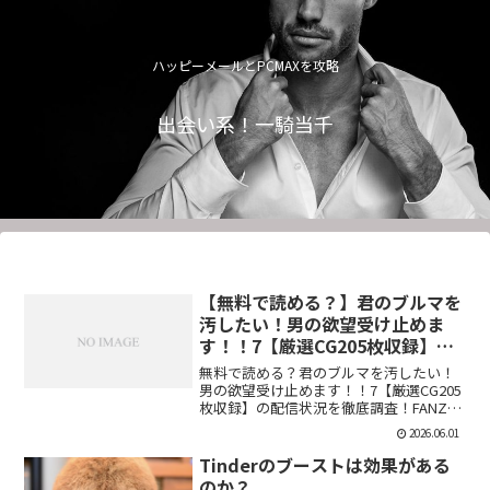
ハッピーメールとPCMAXを攻略
出会い系！一騎当千
【無料で読める？】君のブルマを
汚したい！男の欲望受け止めま
す！！7【厳選CG205枚収録】
【虚構クラブ】
無料で読める？君のブルマを汚したい！
男の欲望受け止めます！！7【厳選CG205
枚収録】の配信状況を徹底調査！FANZA
での販売形式やサンプル視聴、レビュー
2026.06.01
評価もまとめています。今すぐチェッ
ク！【d_544876】
Tinderのブーストは効果がある
のか？