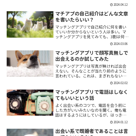
「1回やっただけで恋人面するな。」みた
2024.04.12
いなのがあるけど、現実でもよくある。
そんな時に、相手を気付つけずいかに波
マチアプの自己紹介はどんな文章
風立てずに振るか。遊び人...
を書いたらいい？
マッチングアプリで自己紹介に何を書い
ていいか分からないという人は多い。マ
ッチングアプリを見てみても、3割は何も
書いていない人がいる。なかには、何を
2024.03.06
書いていいか分かりませんー。とだけ書
いている人も。なので、今回の記事はマ
マッチングアプリで顔写真無しで
チアプのプロフィールの...
出会えるのか試してみた
マッチングアプリは写真が無ければ出会
えない。そんなことが当たり前のように
言われている。これは、まぎれもない事
実だと思う。自分が使う時に写真を載せ
2024.02.02
ていない人は無視するし、相手をするに
しても適当にあしらう。写真無しで出会
マッチングアプリで電話はしなく
えるのは、お金が発生する...
てもいいという話
よく出会い系のコツで、電話を会う前に
した方がいいみたいなのを聞く。俺も電
話はするようにはしているが、はっきり
言っちゃうと電話なんていらない。よっ
2024.01.12
ぽど話術や声に自信ある人だけすればい
いと思っている。では、その理由を語っ
出会い系で既婚者であることは言
ていこう。電話を嫌がる人...