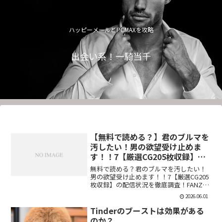
ハッピーメールとPCMAXを攻略
出会い系！一騎当千
【無料で読める？】君のブルマを
汚したい！男の欲望受け止めま
す！！7【厳選CG205枚収録】
【虚構クラブ】
無料で読める？君のブルマを汚したい！
男の欲望受け止めます！！7【厳選CG205
枚収録】の配信状況を徹底調査！FANZA
での販売形式やサンプル視聴、レビュー
2026.06.01
評価もまとめています。今すぐチェッ
ク！【d_544876】
Tinderのブーストは効果がある
のか？