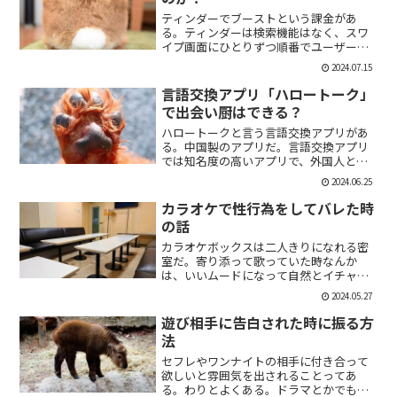
ティンダーでブーストという課金があ
る。ティンダーは検索機能はなく、スワ
イプ画面にひとりずつ順番でユーザーが
表示される。その順番を優先して表示す
2024.07.15
ることができる課金がブーストだ。ブー
スト1つ消費で30分間、ブースト2つ消費
言語交換アプリ「ハロートーク」
で2時間の優先表示がさ...
で出会い厨はできる？
ハロートークと言う言語交換アプリがあ
る。中国製のアプリだ。言語交換アプリ
では知名度の高いアプリで、外国人と知
り合いたい付き合いたいという人にも魅
2024.06.25
力的には一見魅力的にうつる。外国人の
恋人欲しいよな。俺もエマワトソンと結
カラオケで性行為をしてバレた時
婚してえ。ではハロートー...
の話
カラオケボックスは二人きりになれる密
室だ。寄り添って歌っていた時なんか
は、いいムードになって自然とイチャイ
チャしはじめてしまうこともある。俺も
2024.05.27
よく出会い系で知り合った人とカラオケ
にいったりする。相手もその気だったり
遊び相手に告白された時に振る方
するから、なんかいいムード...
法
セフレやワンナイトの相手に付き合って
欲しいと雰囲気を出されることってあ
る。わりとよくある。ドラマとかでも、