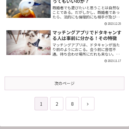
ってもいいのか？
既婚者でも遊びたいと思うことは自然な
ことである。だがしかし、既婚者であっ
たら、法的にも倫理的にも相手が及び腰
になることは明らかだ。では、既婚者で
2023.12.25
あることを言わない方がいいのか。否、
それは違う。既婚者であることを伝える
マッチングアプリでドタキャンす
メリット出会い系で既婚者...
る人は事前に分かる！その特徴
マッチングアプリは、ドタキャンが当た
り前のようにおこる。会う前に音信不
通。待ち合わせ場所にだれも来ない。そ
んなの普通だ。迷惑な話だが、このドタ
2023.11.17
キャン野郎どもは見分けることができ
る。今回は、それを伝授したい。ドタキ
ャンをする人の特徴ドタキャン...
次のページ
次
1
2
8
へ