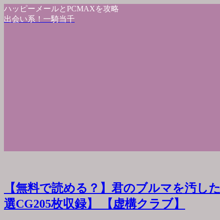
ハッピーメールとPCMAXを攻略
出会い系！一騎当千
【無料で読める？】君のブルマを汚した
選CG205枚収録】 【虚構クラブ】