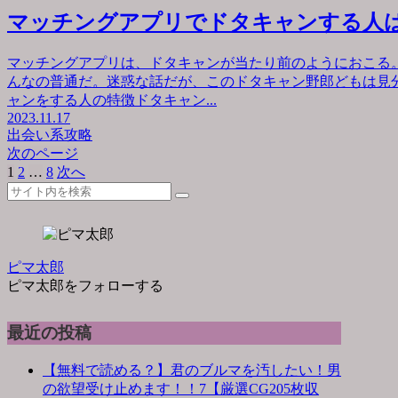
マッチングアプリでドタキャンする人
マッチングアプリは、ドタキャンが当たり前のようにおこる
んなの普通だ。迷惑な話だが、このドタキャン野郎どもは見
ャンをする人の特徴ドタキャン...
2023.11.17
出会い系攻略
次のページ
1
2
…
8
次へ
ピマ太郎
ピマ太郎をフォローする
最近の投稿
【無料で読める？】君のブルマを汚したい！男
の欲望受け止めます！！7【厳選CG205枚収