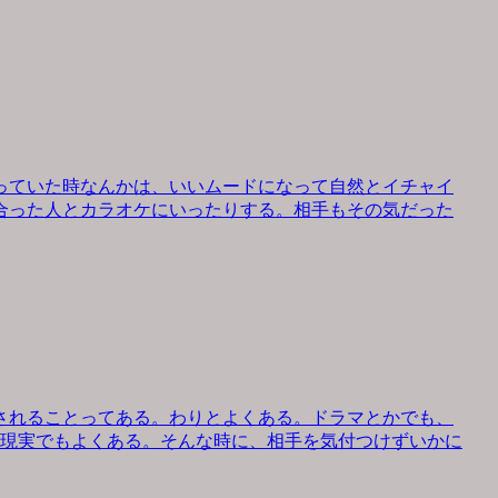
っていた時なんかは、いいムードになって自然とイチャイ
合った人とカラオケにいったりする。相手もその気だった
されることってある。わりとよくある。ドラマとかでも、
、現実でもよくある。そんな時に、相手を気付つけずいかに