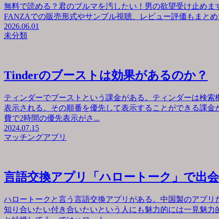
無料で読める？君のブルマを汚したい！男の欲望受け止めます
FANZAでの販売形式やサンプル視聴、レビュー評価もまとめて
2026.06.01
未分類
Tinderのブーストは効果があるのか？
ティンダーでブーストという課金がある。ティンダーは検索
表示される。その順番を優先して表示することができる課金が
費で2時間の優先表示がさ...
2024.07.15
マッチングアプリ
言語交換アプリ「ハロートーク」で出
ハロートークと言う言語交換アプリがある。中国製のアプリ
知り合いたい付き合いたいという人にも魅力的には一見魅力