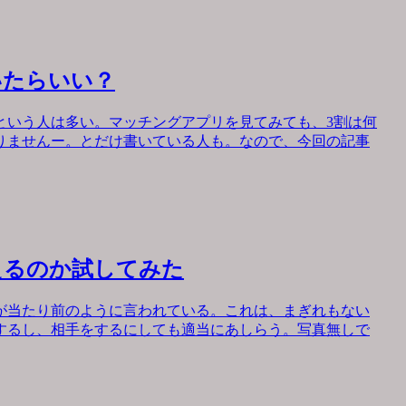
いたらいい？
という人は多い。マッチングアプリを見てみても、3割は何
りませんー。とだけ書いている人も。なので、今回の記事
えるのか試してみた
が当たり前のように言われている。これは、まぎれもない
するし、相手をするにしても適当にあしらう。写真無しで