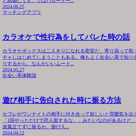
と結婚してえ。ではハロートー...
2024.06.25
マッチングアプリ
カラオケで性行為をしてバレた時の話
カラオケボックスは二人きりになれる密室だ。寄り添って歌
チャしはじめてしまうこともある。俺もよく出会い系で知り
りするから、なんかいいムード...
2024.05.27
出会い系体験談
遊び相手に告白された時に振る方法
セフレやワンナイトの相手に付き合って欲しいと雰囲気を出
「1回やっただけで恋人面するな。」みたいなのがあるけど
波風立てずに振るか。遊び人...
2024.04.12