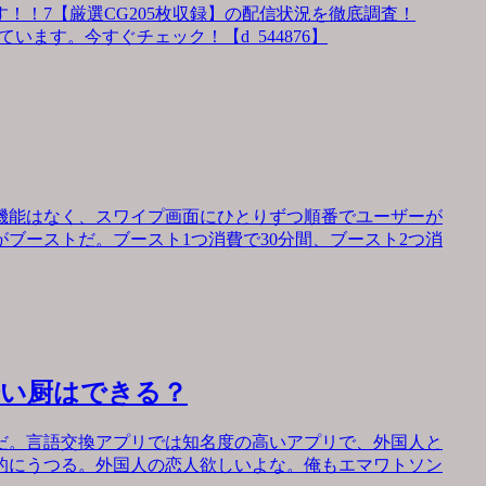
！！7【厳選CG205枚収録】の配信状況を徹底調査！
います。今すぐチェック！【d_544876】
機能はなく、スワイプ画面にひとりずつ順番でユーザーが
ブーストだ。ブースト1つ消費で30分間、ブースト2つ消
会い厨はできる？
だ。言語交換アプリでは知名度の高いアプリで、外国人と
的にうつる。外国人の恋人欲しいよな。俺もエマワトソン