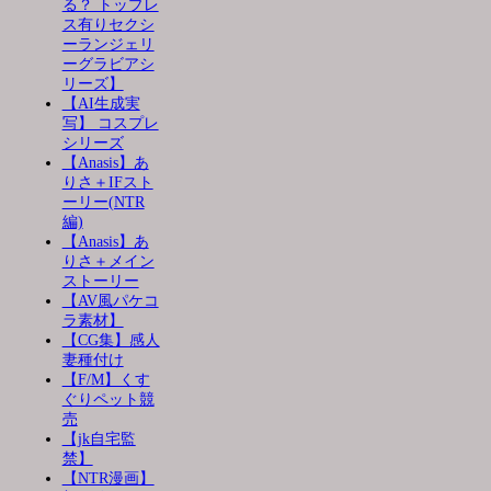
る？ トップレ
ス有りセクシ
ーランジェリ
ーグラビアシ
リーズ】
【AI生成実
写】 コスプレ
シリーズ
【Anasis】あ
りさ＋IFスト
ーリー(NTR
編)
【Anasis】あ
りさ＋メイン
ストーリー
【AV風パケコ
ラ素材】
【CG集】感人
妻種付け
【F/M】くす
ぐりペット競
売
【jk自宅監
禁】
【NTR漫画】