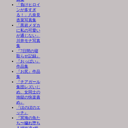
「負けヒロイ
ンが多すぎ
る！」八奈見
杏菜写真集
「黒岩メダカ
に私の可愛い
が通じない」
川井モナ写真
集
『7日間の寝
取らせ記録』
『おっぱい』
作品集
『お尻』作品
集
『チアガール
集団レズいじ
め、女同士の
地獄の快楽責
め』
『ほのぼのエ
ッチ』
『冥海の魚た
ち〜穢れ堕ち