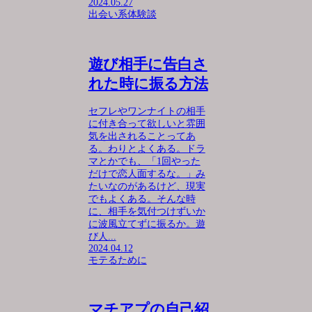
2024.05.27
出会い系体験談
遊び相手に告白さ
れた時に振る方法
セフレやワンナイトの相手
に付き合って欲しいと雰囲
気を出されることってあ
る。わりとよくある。ドラ
マとかでも、「1回やった
だけで恋人面するな。」み
たいなのがあるけど、現実
でもよくある。そんな時
に、相手を気付つけずいか
に波風立てずに振るか。遊
び人...
2024.04.12
モテるために
マチアプの自己紹