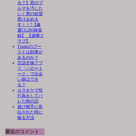
る？】君のブ
ルマを汚した
い！男の欲望
受け止めま
す！！7【厳
選CG205枚収
録】 【虚構ク
ラブ】
Tinderのブー
ストは効果が
あるのか？
言語交換アプ
リ「ハロート
ーク」で出会
い厨はでき
る？
カラオケで性
行為をしてバ
レた時の話
遊び相手に告
白された時に
振る方法
最近のコメント