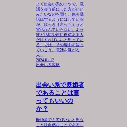
よく出会い系のコツで、電
話を会う前にした方がいい
みたいなのを聞く。俺も電
話はするようにはしている
が、はっきり言っちゃうと
電話なんていらない。よっ
ぽど話術や声に自信ある人
だけすればいいと思ってい
る。では、その理由を語っ
ていこう。電話を嫌がる
人...
2024.01.12
出会い系攻略
出会い系で既婚者
であることは言
ってもいいの
か？
既婚者でも遊びたいと思う
ことは自然なことである。