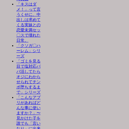
「キスはダ
メ！」って言
うくせに、中
出しは求めて
くる実妹との
恋愛未満セッ
〇スで壊れた
日常。
「クソガ〇ハ
ーレム」シリ
ーズ
「ゴミを見る
目で塩対応パ
パ活してたら
オジにわから
せられてチン
ポ堕ちするま
で」シリーズ
「こんなアプ
リがあればど
んな事に使い
ますか？」〜
見かけた子を
誰でも「言い
なり」に出来