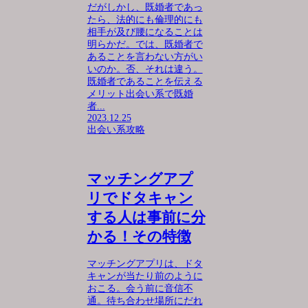
だがしかし、既婚者であっ
たら、法的にも倫理的にも
相手が及び腰になることは
明らかだ。では、既婚者で
あることを言わない方がい
いのか。否、それは違う。
既婚者であることを伝える
メリット出会い系で既婚
者...
2023.12.25
出会い系攻略
マッチングアプ
リでドタキャン
する人は事前に分
かる！その特徴
マッチングアプリは、ドタ
キャンが当たり前のように
おこる。会う前に音信不
通。待ち合わせ場所にだれ