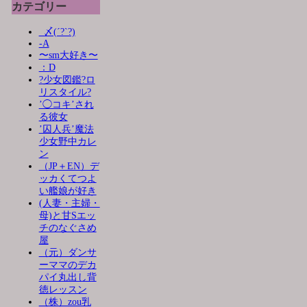
カテゴリー
_〆(´?`?)
-A
〜sm大好き〜
：D
?少女図鑑?ロ
リスタイル?
’◯コキ’され
る彼女
’囚人兵’魔法
少女野中カレ
ン
（JP＋EN）デ
ッカくてつよ
い艦娘が好き
(人妻・主婦・
母)と甘Sエッ
チのなぐさめ
屋
（元）ダンサ
ーママのデカ
パイ丸出し背
徳レッスン
（株）zou乳