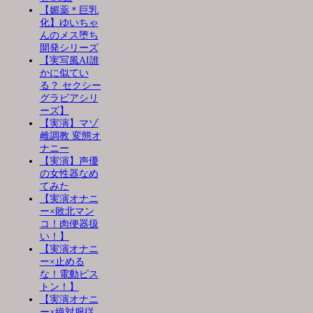
【媚薬＊巨乳
化】ゆいちゃ
んのメス堕ち
開発シリーズ
【実写風AI誰
かに似てい
る？ セクシー
グラビアシリ
ーズ】
【実演】マゾ
雌調教 変態オ
ナニー
【実演】声優
の女性器なめ
てみた
【実演オナニ
ー×敗北マン
コ！肉便器扱
い！】
【実演オナニ
ー×止める
な！電動ピス
トン！】
【実演オナニ
ー×絶対服従