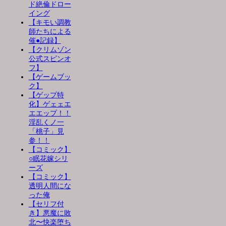
ド絶倫ドロー
イング
【キモい調教
師たちによる
催●記録】
【クリムゾン
公式スピンオ
フ】
【ゲームブッ
ク】
【ゲップ特
化】ゲェェエ
エエップ！！
淫乱くノ一
「桃子」見
参！！
【コミック】
○眠花嫁シリ
ーズ
【コミック】
透明人間にな
った俺
【セリフ付
き】悪魔に敗
北〜快楽堕ち