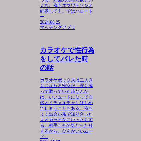
よな。俺もエマワトソンと
結婚してえ。ではハロート
ー...
2024.06.25
マッチングアプリ
カラオケで性行為
をしてバレた時
の話
カラオケボックスは二人き
りになれる密室だ。寄り添
って歌っていた時なんか
は、いいムードになって自
然とイチャイチャしはじめ
てしまうこともある。俺も
よく出会い系で知り合った
人とカラオケにいったりす
る。相手もその気だったり
するから、なんかいいムー
ド...