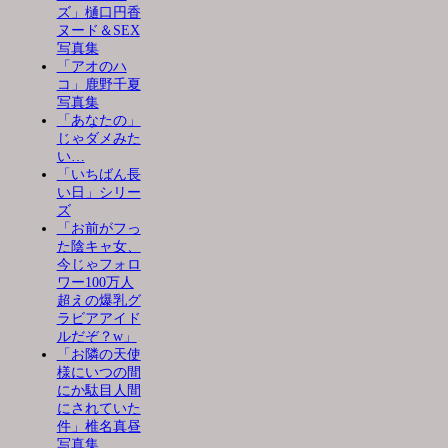
ズ」樋口円香
ヌード＆SEX
写真集
「アオのハ
コ」鹿野千夏
写真集
「あなたの」
じゃダメみた
い…
「いちばん長
い日」シリー
ズ
「お前がフっ
た陰キャ女、
今じゃフォロ
ワー100万人
超えの爆乳グ
ラビアアイド
ルだぞ？w」
「お隣の天使
様にいつの間
にか駄目人間
にされていた
件」椎名真昼
写真集