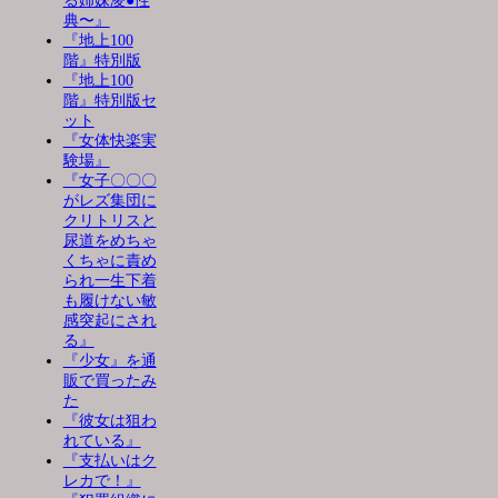
る姉妹凌●性
典〜』
『地上100
階』特別版
『地上100
階』特別版セ
ット
『女体快楽実
験場』
『女子〇〇〇
がレズ集団に
クリトリスと
尿道をめちゃ
くちゃに責め
られ一生下着
も履けない敏
感突起にされ
る』
『少女』を通
販で買ったみ
た
『彼女は狙わ
れている』
『支払いはク
レカで！』