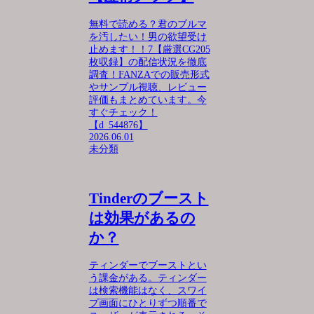
無料で読める？君のブルマ
を汚したい！男の欲望受け
止めます！！7【厳選CG205
枚収録】の配信状況を徹底
調査！FANZAでの販売形式
やサンプル視聴、レビュー
評価もまとめています。今
すぐチェック！
【d_544876】
2026.06.01
未分類
Tinderのブースト
は効果があるの
か？
ティンダーでブーストとい
う課金がある。ティンダー
は検索機能はなく、スワイ
プ画面にひとりずつ順番で