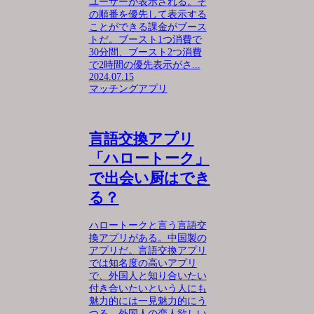
ユーザーが表示される。そ
の順番を優先して表示する
ことができる課金がブース
トだ。ブースト1つ消費で
30分間、ブースト2つ消費
で2時間の優先表示がさ...
2024.07.15
マッチングアプリ
言語交換アプリ
「ハロートーク」
で出会い厨はでき
る？
ハロートークと言う言語交
換アプリがある。中国製の
アプリだ。言語交換アプリ
では知名度の高いアプリ
で、外国人と知り合いたい
付き合いたいという人にも
魅力的には一見魅力的にう
つる。外国人の恋人欲しい