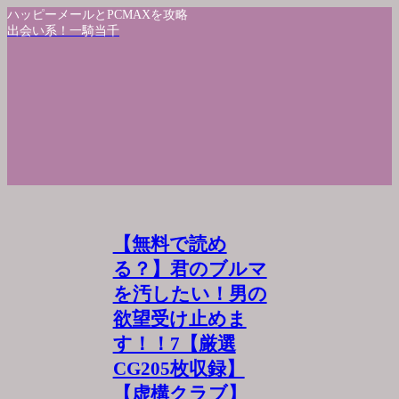
ハッピーメールとPCMAXを攻略
出会い系！一騎当千
【無料で読め
る？】君のブルマ
を汚したい！男の
欲望受け止めま
す！！7【厳選
CG205枚収録】
【虚構クラブ】