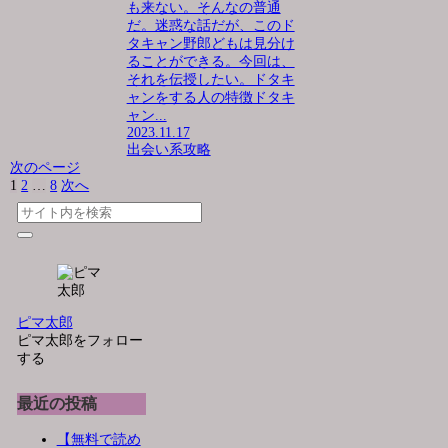
も来ない。そんなの普通
だ。迷惑な話だが、このド
タキャン野郎どもは見分け
ることができる。今回は、
それを伝授したい。ドタキ
ャンをする人の特徴ドタキ
ャン...
2023.11.17
出会い系攻略
次のページ
1
2
…
8
次へ
ピマ太郎
ピマ太郎をフォロー
する
最近の投稿
【無料で読め