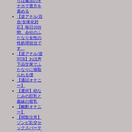
りは魔法のオ
ナホで貴方を
責める
【逆アナル/百
合/女体化対
応】毎日10分
間、会社のふ
たなり女性の
性処理担当で
す。
【逆アナル/逆
NTR】おほ声
下品交尾でふ
たなりに寝取
られる僕
【通話オナニ
ー】
【選択】幼な
じみの巨乳と
義妹の貧乳
【酩酊オナニ
ー】
【閲覧注意】
ゾンビ乱交セ
ックスパーテ