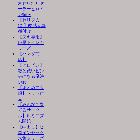
させられたセ
ーラーヒロイ
ン編〜
【セリフ入
CG】肉感人妻
種付け
【ヌキ専用】
絶景トイレシ
リーズ
【ハマダ商
店】
【ヒロピン】
敵と戦いピン
チになる魔法
少女
【まとめて収
録】セット作
品
【みんなで育
てるサーク
ル】ルミニズ
ム開始
【中出し】ヒ
ロインセック
ス集シリーズ