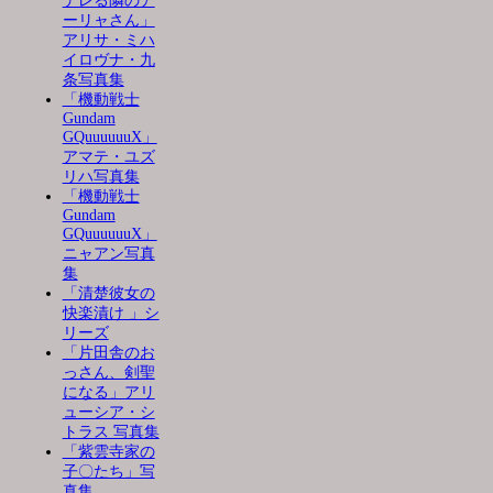
デレる隣のア
ーリャさん」
アリサ・ミハ
イロヴナ・九
条写真集
「機動戦士
Gundam
GQuuuuuuX」
アマテ・ユズ
リハ写真集
「機動戦士
Gundam
GQuuuuuuX」
ニャアン写真
集
「清楚彼女の
快楽漬け 」シ
リーズ
「片田舎のお
っさん、剣聖
になる」アリ
ューシア・シ
トラス 写真集
「紫雲寺家の
子〇たち」写
真集