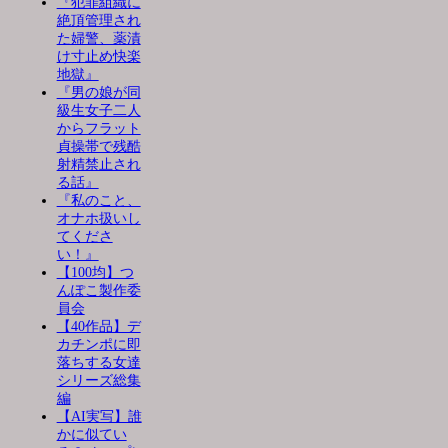
『犯罪組織に
絶頂管理され
た婦警、薬漬
け寸止め快楽
地獄』
『男の娘が同
級生女子二人
からフラット
貞操帯で残酷
射精禁止され
る話』
『私のこと、
オナホ扱いし
てくださ
い！』
【100均】つ
んぽこ製作委
員会
【40作品】デ
カチンポに即
落ちする女達
シリーズ総集
編
【AI実写】誰
かに似てい