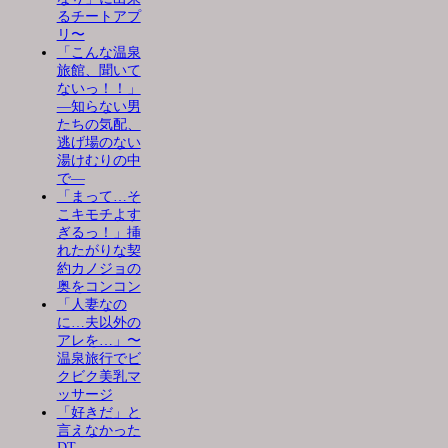
るチートアプ
リ〜
「こんな温泉
旅館、聞いて
ないっ！！」
―知らない男
たちの気配、
逃げ場のない
湯けむりの中
で―
「まって…そ
こキモチよす
ぎるっ！」挿
れたがりな契
約カノジョの
奥をコンコン
「人妻なの
に…夫以外の
アレを…」〜
温泉旅行でビ
クビク美乳マ
ッサージ
「好きだ」と
言えなかった
DT