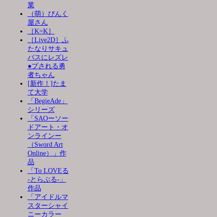
業
（萌）ぴんく
屋さん
［K=K］
［Live2D］ふ
たなりサキュ
バスにレズレ
●プされる勇
者ちゃん
[新作！]たま
て大学
「BegieAde」
シリーズ
「SAOーソー
ドアート・オ
ンラインー
（Sword Art
Online）」作
品
「To LOVEる
-とらぶる-」
作品
「アイドルマ
スターシャイ
ニーカラー