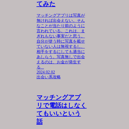
てみた
マッチングアプリは写真が
無ければ出会えない。そん
なことが当たり前のように
言われている。これは、ま
ぎれもない事実だと思う。
自分が使う時に写真を載せ
ていない人は無視するし、
相手をするにしても適当に
あしらう。写真無しで出会
えるのは、お金が発生す
る...
2024.02.02
出会い系攻略
マッチングアプ
リで電話はしなく
てもいいという
話