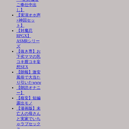
ご奉仕中出
し】
【実演オホ声
×神回セッ
ト】
【対魔忍
RPGX】
ASMRシリー
ズ
【抜き専】お
下劣ママの乳
コキ膣コキ妄
想SEX
【朗報】激安
風俗で大当た
り引いたwww
【朗読オナニ
ー】
【格安】短編
露出モノ
【漫画版】未
亡人の母さん
と実家でいち
ゃラブセック