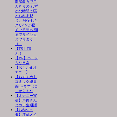
部屋飲みで二
人きりの わず
かな時間で寝
とられる18
号。 帰宅した
クリ○ンが寝
ている間も 朝
までサイヤ人
とヤリまく
り…
【TS】TS
ぶ！
【VR】ハーレ
ムな日常
【おしがまオ
ナニー】
【おすすめ】
コミック総集
編 〜まずはこ
こから！〜
【オナニー実
演】声優さん
とガチ生通話
【おねショ
タ】淫乱メイ