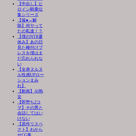
【中出し】ヒ
ロイン騎乗位
集シリーズ
【催●→解
除】何ヤって
たの私達！？
【僕のNTR夏
休み】あの日
見た種付けプ
レスを僕はま
だ忘れられな
い
【全身ヌルヌ
ル性感UPロー
ションまみ
れ】
【動画】AI熟
女
【即堕ち2コ
マ】その男と
会話してはい
けない
【原作リスペ
クト】わから
せCG集