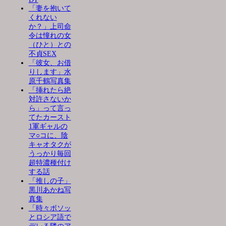
「妻を抱いて
くれない
か？」上司命
令は憧れの女
（ひと）との
不貞SEX
「彼女、お借
りします」水
原千鶴写真集
「挿れたら絶
対許さないか
ら」って言っ
てたカースト
1軍ギャルの
マ○コに、陰
キャオタクが
うっかり毎回
超特濃種付け
する話
「推しの子」
黒川あかね写
真集
「時々ボソッ
とロシア語で