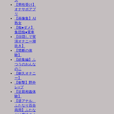
ス
【男性受け】
オナサポアプ
リ
【画像集】AI
熟女
【痴●ダメ】
集団痴●電車
【目隠しで実
演オナニー潮
吹き】
【禁断の体
験】
【総集編】ふ
つうのおんな
のこ
【耐久オナニ
ー】
【衝撃】野外
レ○プ
【近親相姦体
験】
【逆アナル、
ふたなり百合
両用】ふたな