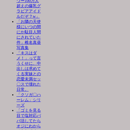
ワー100万人
超えの爆乳グ
ラビアアイド
ルだぞ？w」
「お隣の天使
様にいつの間
にか駄目人間
にされていた
件」椎名真昼
写真集
「キスはダ
メ！」って言
うくせに、中
出しは求めて
くる実妹との
恋愛未満セッ
〇スで壊れた
日常。
「クソガ〇ハ
ーレム」シリ
ーズ
「ゴミを見る
目で塩対応パ
パ活してたら
オジにわから