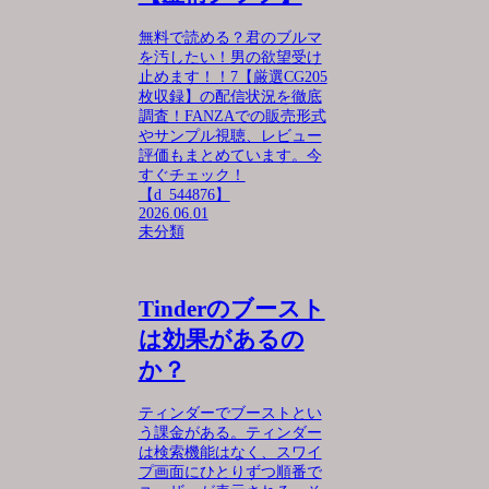
無料で読める？君のブルマ
を汚したい！男の欲望受け
止めます！！7【厳選CG205
枚収録】の配信状況を徹底
調査！FANZAでの販売形式
やサンプル視聴、レビュー
評価もまとめています。今
すぐチェック！
【d_544876】
2026.06.01
未分類
Tinderのブースト
は効果があるの
か？
ティンダーでブーストとい
う課金がある。ティンダー
は検索機能はなく、スワイ
プ画面にひとりずつ順番で