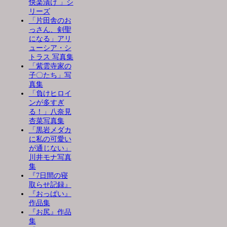
快楽漬け 」シ
リーズ
「片田舎のお
っさん、剣聖
になる」アリ
ューシア・シ
トラス 写真集
「紫雲寺家の
子〇たち」写
真集
「負けヒロイ
ンが多すぎ
る！」八奈見
杏菜写真集
「黒岩メダカ
に私の可愛い
が通じない」
川井モナ写真
集
『7日間の寝
取らせ記録』
『おっぱい』
作品集
『お尻』作品
集