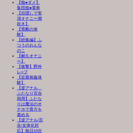
【痴●ダメ】
集団痴●電車
【目隠しで実
演オナニー潮
吹き】
【禁断の体
験】
【総集編】ふ
つうのおんな
のこ
【耐久オナニ
ー】
【衝撃】野外
レ○プ
【近親相姦体
験】
【逆アナル、
ふたなり百合
両用】ふたな
りは魔法のオ
ナホで貴方を
責める
【逆アナル/百
合/女体化対
応】毎日10分