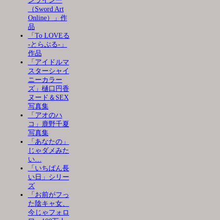
ンラインー
（Sword Art
Online）」作
品
「To LOVEる
-とらぶる-」
作品
「アイドルマ
スターシャイ
ニーカラー
ズ」樋口円香
ヌード＆SEX
写真集
「アオのハ
コ」鹿野千夏
写真集
「あなたの」
じゃダメみた
い…
「いちばん長
い日」シリー
ズ
「お前がフっ
た陰キャ女、
今じゃフォロ