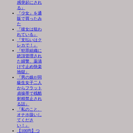
感突起にされ
る』
『少女』を通
販で買ったみ
た
『彼女は狙わ
れている』
『支払いはク
レカで！』
『犯罪組織に
絶頂管理され
た婦警、薬漬
け寸止め快楽
地獄』
『男の娘が同
級生女子二人
からフラット
貞操帯で残酷
射精禁止され
る話』
『私のこと、
オナホ扱いし
てくださ
い！』
【100均】つ