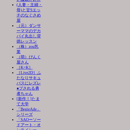
(人妻・主婦・
母)と甘Sエッ
チのなぐさめ
屋
（元）ダンサ
ーママのデカ
パイ丸出し背
徳レッスン
（株）zou乳
業
（萌）ぴんく
屋さん
［K=K］
［Live2D］ふ
たなりサキュ
バスにレズレ
●プされる勇
者ちゃん
[新作！]たま
て大学
「BegieAde」
シリーズ
「SAOーソー
ドアート・オ