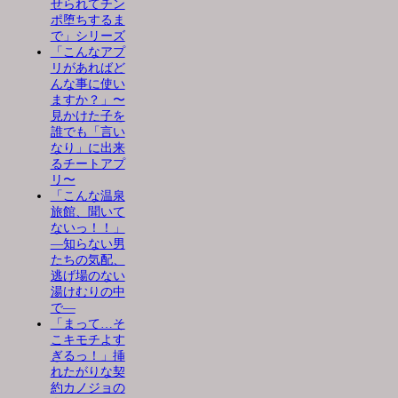
せられてチン
ポ堕ちするま
で」シリーズ
「こんなアプ
リがあればど
んな事に使い
ますか？」〜
見かけた子を
誰でも「言い
なり」に出来
るチートアプ
リ〜
「こんな温泉
旅館、聞いて
ないっ！！」
―知らない男
たちの気配、
逃げ場のない
湯けむりの中
で―
「まって…そ
こキモチよす
ぎるっ！」挿
れたがりな契
約カノジョの