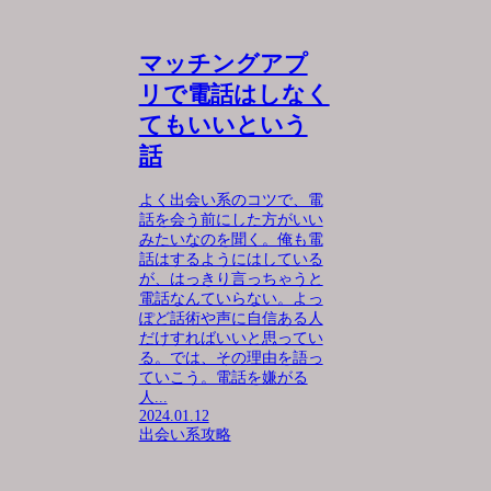
マッチングアプ
リで電話はしなく
てもいいという
話
よく出会い系のコツで、電
話を会う前にした方がいい
みたいなのを聞く。俺も電
話はするようにはしている
が、はっきり言っちゃうと
電話なんていらない。よっ
ぽど話術や声に自信ある人
だけすればいいと思ってい
る。では、その理由を語っ
ていこう。電話を嫌がる
人...
2024.01.12
出会い系攻略