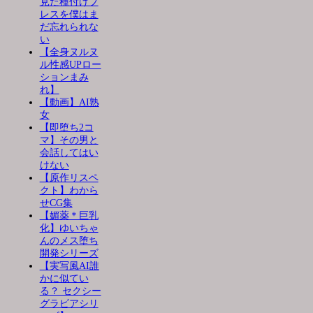
見た種付けプ
レスを僕はま
だ忘れられな
い
【全身ヌルヌ
ル性感UPロー
ションまみ
れ】
【動画】AI熟
女
【即堕ち2コ
マ】その男と
会話してはい
けない
【原作リスペ
クト】わから
せCG集
【媚薬＊巨乳
化】ゆいちゃ
んのメス堕ち
開発シリーズ
【実写風AI誰
かに似てい
る？ セクシー
グラビアシリ