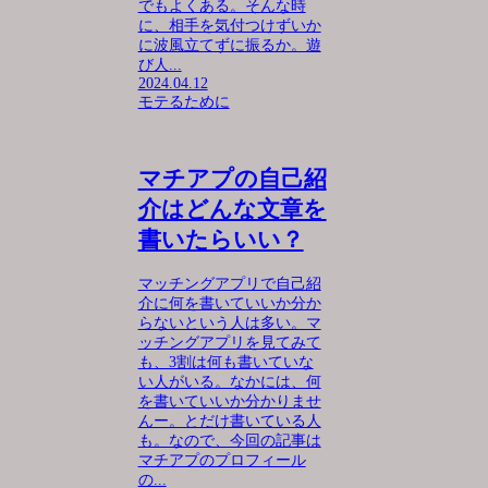
でもよくある。そんな時
に、相手を気付つけずいか
に波風立てずに振るか。遊
び人...
2024.04.12
モテるために
マチアプの自己紹
介はどんな文章を
書いたらいい？
マッチングアプリで自己紹
介に何を書いていいか分か
らないという人は多い。マ
ッチングアプリを見てみて
も、3割は何も書いていな
い人がいる。なかには、何
を書いていいか分かりませ
んー。とだけ書いている人
も。なので、今回の記事は
マチアプのプロフィール
の...