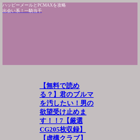
ハッピーメールとPCMAXを攻略
出会い系！一騎当千
【無料で読め
る？】君のブルマ
を汚したい！男の
欲望受け止めま
す！！7【厳選
CG205枚収録】
【虚構クラブ】