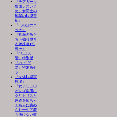
『チアガール
集団レズいじ
め、女同士の
地獄の快楽責
め』
『ほのぼのエ
ッチ』
『冥海の魚た
ち〜穢れ堕ち
る姉妹凌●性
典〜』
『地上100
階』特別版
『地上100
階』特別版セ
ット
『女体快楽実
験場』
『女子〇〇〇
がレズ集団に
クリトリスと
尿道をめちゃ
くちゃに責め
られ一生下着
も履けない敏