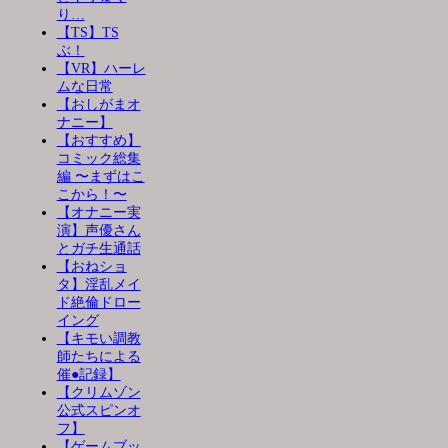
り…
【TS】TS
ぶ！
【VR】ハーレ
ムな日常
【おしがまオ
ナニー】
【おすすめ】
コミック総集
編 〜まずはこ
こから！〜
【オナニー実
演】声優さん
とガチ生通話
【おねショ
タ】淫乱メイ
ド絶倫ドロー
イング
【キモい調教
師たちによる
催●記録】
【クリムゾン
公式スピンオ
フ】
【ゲームブッ