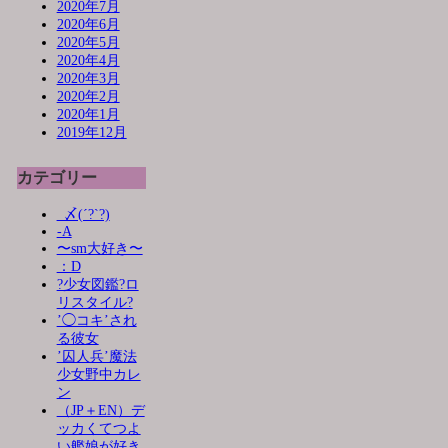
2020年7月
2020年6月
2020年5月
2020年4月
2020年3月
2020年2月
2020年1月
2019年12月
カテゴリー
_〆(´?`?)
-A
〜sm大好き〜
：D
?少女図鑑?ロ
リスタイル?
’◯コキ’され
る彼女
’囚人兵’魔法
少女野中カレ
ン
（JP＋EN）デ
ッカくてつよ
い艦娘が好き