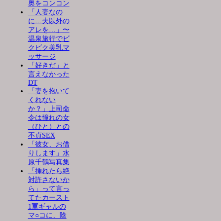
奥をコンコン
「人妻なの
に…夫以外の
アレを…」〜
温泉旅行でビ
クビク美乳マ
ッサージ
「好きだ」と
言えなかった
DT
「妻を抱いて
くれない
か？」上司命
令は憧れの女
（ひと）との
不貞SEX
「彼女、お借
りします」水
原千鶴写真集
「挿れたら絶
対許さないか
ら」って言っ
てたカースト
1軍ギャルの
マ○コに、陰