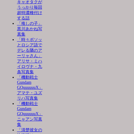
キャオタクが
うっかり毎回
超特濃種付け
する話
「推しの子」
黒川あかね写
真集
「時々ボソッ
とロシア語で
デレる隣のア
ーリャさん」
アリサ・ミハ
イロヴナ・九
条写真集
「機動戦士
Gundam
GQuuuuuuX」
アマテ・ユズ
リハ写真集
「機動戦士
Gundam
GQuuuuuuX」
ニャアン写真
集
「清楚彼女の