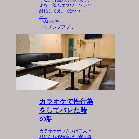
よな。俺もエマワトソンと
結婚してえ。ではハロート
ー...
2024.06.25
マッチングアプリ
カラオケで性行為
をしてバレた時
の話
カラオケボックスは二人き
りになれる密室だ。寄り添