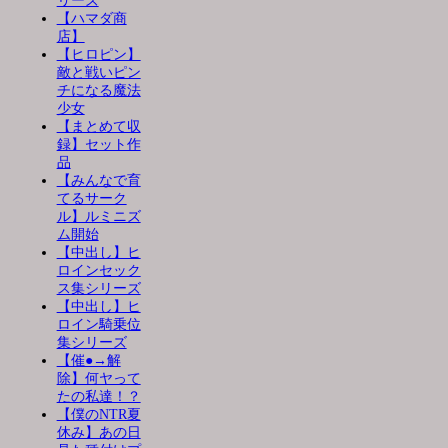
リーズ
【ハマダ商
店】
【ヒロピン】
敵と戦いピン
チになる魔法
少女
【まとめて収
録】セット作
品
【みんなで育
てるサーク
ル】ルミニズ
ム開始
【中出し】ヒ
ロインセック
ス集シリーズ
【中出し】ヒ
ロイン騎乗位
集シリーズ
【催●→解
除】何ヤって
たの私達！？
【僕のNTR夏
休み】あの日