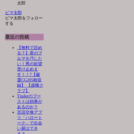
ピマ太郎
ピマ太郎をフォロー
する
最近の投稿
【無料で読め
る？】君のブ
ルマを汚した
い！男の欲望
受け止めま
す！！7【厳
選CG205枚収
録】 【虚構ク
ラブ】
Tinderのブー
ストは効果が
あるのか？
言語交換アプ
リ「ハロート
ーク」で出会
い厨はでき
る？