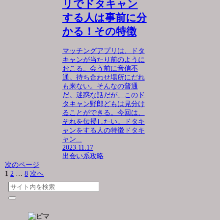
リでドタキャン
する人は事前に分
かる！その特徴
マッチングアプリは、ドタ
キャンが当たり前のように
おこる。会う前に音信不
通。待ち合わせ場所にだれ
も来ない。そんなの普通
だ。迷惑な話だが、このド
タキャン野郎どもは見分け
ることができる。今回は、
それを伝授したい。ドタキ
ャンをする人の特徴ドタキ
ャン...
2023.11.17
出会い系攻略
次のページ
1
2
…
8
次へ