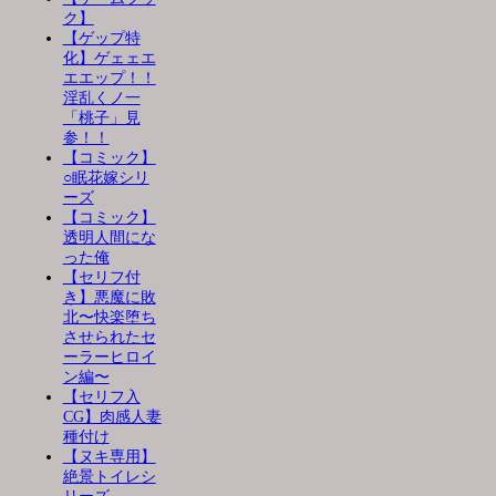
ク】
【ゲップ特
化】ゲェェエ
エエップ！！
淫乱くノ一
「桃子」見
参！！
【コミック】
○眠花嫁シリ
ーズ
【コミック】
透明人間にな
った俺
【セリフ付
き】悪魔に敗
北〜快楽堕ち
させられたセ
ーラーヒロイ
ン編〜
【セリフ入
CG】肉感人妻
種付け
【ヌキ専用】
絶景トイレシ