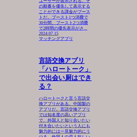
ユーザーが表示される。そ
の順番を優先して表示する
ことができる課金がブース
トだ。ブースト1つ消費で
30分間、ブースト2つ消費
で2時間の優先表示がさ...
2024.07.15
マッチングアプリ
言語交換アプリ
「ハロートーク」
で出会い厨はでき
る？
ハロートークと言う言語交
換アプリがある。中国製の
アプリだ。言語交換アプリ
では知名度の高いアプリ
で、外国人と知り合いたい
付き合いたいという人にも
魅力的には一見魅力的にう
つる。外国人の恋人欲しい