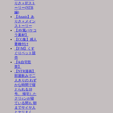
りさ＋IFスト
ーリー(NTR
編)
【Anasis】あ
りさ＋メイン
ストーリー
【AV風パケコ
ラ素材】
【CG集】感人
妻種付け
【F/M】くす
ぐりペット競
売
【jk自宅監
禁】
【NTR漫画】
部屋飲みで二
人きりの わず
かな時間で寝
とられる18
号。 帰宅した
クリ○ンが寝
ている間も 朝
までサイヤ人
とヤリまく