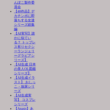
んぽこ製作委
員会
【40作品】デ
カチンポに即
落ちする女達
シリーズ総集
編
【AI実写】誰
かに似てい
る？ トップレ
ス有りセクシ
ーランジェリ
ーグラビアシ
リーズ】
【AI生成 日本
の美人OL図鑑
シリーズ】
【AI生成イラ
スト】 おしっ
こ・放尿シリ
ーズ
【AI生成実
写】 コスプレ
シリーズ
【Anasis】あ