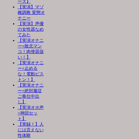
ーズ】
【実演】マゾ
雌調教 変態オ
ナニー
【実演】声優
の女性器なめ
てみた
【実演オナニ
ー×敗北マン
コ！肉便器扱
い！】
【実演オナニ
ー×止める
な！電動ピス
トン！】
【実演オナニ
ー×絶対服従
ご奉仕中出
し】
【実演オホ声
×神回セッ
ト】
【実録！】人
には言えない
性体験