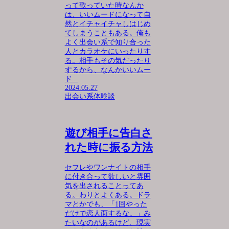
って歌っていた時なんか
は、いいムードになって自
然とイチャイチャしはじめ
てしまうこともある。俺も
よく出会い系で知り合った
人とカラオケにいったりす
る。相手もその気だったり
するから、なんかいいムー
ド...
2024.05.27
出会い系体験談
遊び相手に告白さ
れた時に振る方法
セフレやワンナイトの相手
に付き合って欲しいと雰囲
気を出されることってあ
る。わりとよくある。ドラ
マとかでも、「1回やった
だけで恋人面するな。」み
たいなのがあるけど、現実