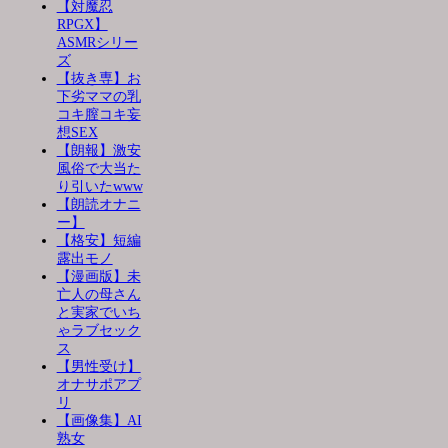
【対魔忍
RPGX】
ASMRシリー
ズ
【抜き専】お
下劣ママの乳
コキ膣コキ妄
想SEX
【朗報】激安
風俗で大当た
り引いたwww
【朗読オナニ
ー】
【格安】短編
露出モノ
【漫画版】未
亡人の母さん
と実家でいち
ゃラブセック
ス
【男性受け】
オナサポアプ
リ
【画像集】AI
熟女