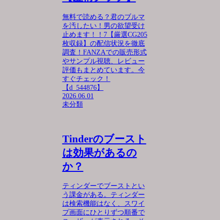
無料で読める？君のブルマ
を汚したい！男の欲望受け
止めます！！7【厳選CG205
枚収録】の配信状況を徹底
調査！FANZAでの販売形式
やサンプル視聴、レビュー
評価もまとめています。今
すぐチェック！
【d_544876】
2026.06.01
未分類
Tinderのブースト
は効果があるの
か？
ティンダーでブーストとい
う課金がある。ティンダー
は検索機能はなく、スワイ
プ画面にひとりずつ順番で