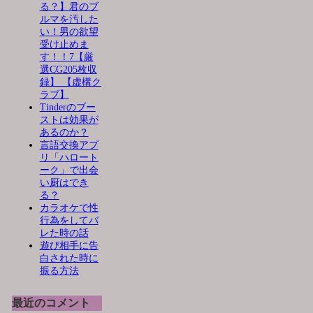
る？】君のブ
ルマを汚した
い！男の欲望
受け止めま
す！！7【厳
選CG205枚収
録】 【虚構ク
ラブ】
Tinderのブー
ストは効果が
あるのか？
言語交換アプ
リ「ハロート
ーク」で出会
い厨はでき
る？
カラオケで性
行為をしてバ
レた時の話
遊び相手に告
白された時に
振る方法
最近のコメント