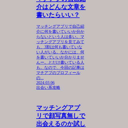
介はどんな文章を
書いたらいい？
マッチングアプリで自己紹
介に何を書いていいか分か
らないという人は多い。マ
ッチングアプリを見てみて
も、3割は何も書いていな
い人がいる。なかには、何
を書いていいか分かりませ
んー。とだけ書いている人
も。なので、今回の記事は
マチアプのプロフィール
の...
2024.03.06
出会い系攻略
マッチングアプ
リで顔写真無しで
出会えるのか試し