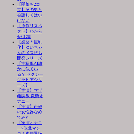
【即堕ち2コ
マ】その男と
会話してはい
けない
【原作リスペ
クト】わから
せCG集
【媚薬＊巨乳
化】ゆいちゃ
んのメス堕ち
開発シリーズ
【実写風AI誰
かに似てい
る？ セクシー
グラビアシリ
ーズ】
【実演】マゾ
雌調教 変態オ
ナニー
【実演】声優
の女性器なめ
てみた
【実演オナニ
ー×敗北マン
コ！肉便器扱