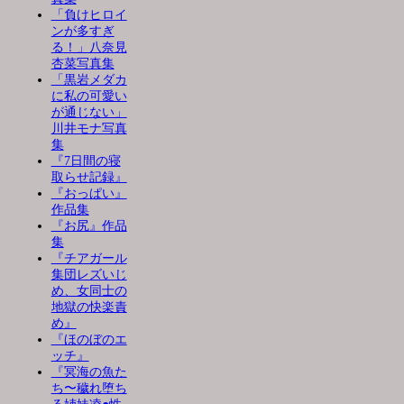
「負けヒロイ
ンが多すぎ
る！」八奈見
杏菜写真集
「黒岩メダカ
に私の可愛い
が通じない」
川井モナ写真
集
『7日間の寝
取らせ記録』
『おっぱい』
作品集
『お尻』作品
集
『チアガール
集団レズいじ
め、女同士の
地獄の快楽責
め』
『ほのぼのエ
ッチ』
『冥海の魚た
ち〜穢れ堕ち