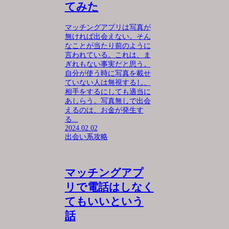
てみた
マッチングアプリは写真が
無ければ出会えない。そん
なことが当たり前のように
言われている。これは、ま
ぎれもない事実だと思う。
自分が使う時に写真を載せ
ていない人は無視するし、
相手をするにしても適当に
あしらう。写真無しで出会
えるのは、お金が発生す
る...
2024.02.02
出会い系攻略
マッチングアプ
リで電話はしなく
てもいいという
話