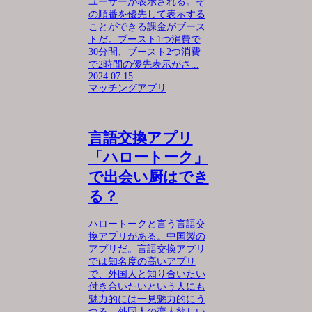
ユーザーが表示される。そ
の順番を優先して表示する
ことができる課金がブース
トだ。ブースト1つ消費で
30分間、ブースト2つ消費
で2時間の優先表示がさ...
2024.07.15
マッチングアプリ
言語交換アプリ
「ハロートーク」
で出会い厨はでき
る？
ハロートークと言う言語交
換アプリがある。中国製の
アプリだ。言語交換アプリ
では知名度の高いアプリ
で、外国人と知り合いたい
付き合いたいという人にも
魅力的には一見魅力的にう
つる。外国人の恋人欲しい