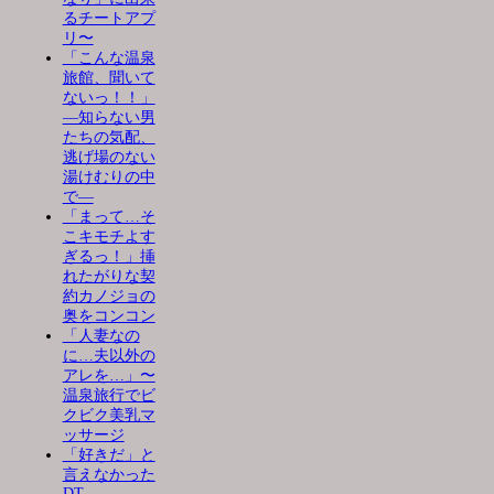
るチートアプ
リ〜
「こんな温泉
旅館、聞いて
ないっ！！」
―知らない男
たちの気配、
逃げ場のない
湯けむりの中
で―
「まって…そ
こキモチよす
ぎるっ！」挿
れたがりな契
約カノジョの
奥をコンコン
「人妻なの
に…夫以外の
アレを…」〜
温泉旅行でビ
クビク美乳マ
ッサージ
「好きだ」と
言えなかった
DT