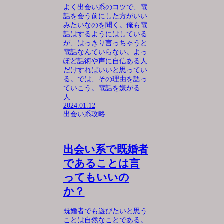
よく出会い系のコツで、電
話を会う前にした方がいい
みたいなのを聞く。俺も電
話はするようにはしている
が、はっきり言っちゃうと
電話なんていらない。よっ
ぽど話術や声に自信ある人
だけすればいいと思ってい
る。では、その理由を語っ
ていこう。電話を嫌がる
人...
2024.01.12
出会い系攻略
出会い系で既婚者
であることは言
ってもいいの
か？
既婚者でも遊びたいと思う
ことは自然なことである。