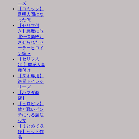
ーズ
【コミック】
透明人間にな
った俺
【セリフ付
き】悪魔に敗
北〜快楽堕ち
させられたセ
ーラーヒロイ
ン編〜
【セリフ入
CG】肉感人妻
種付け
【ヌキ専用】
絶景トイレシ
リーズ
【ハマダ商
店】
【ヒロピン】
敵と戦いピン
チになる魔法
少女
【まとめて収
録】セット作
品