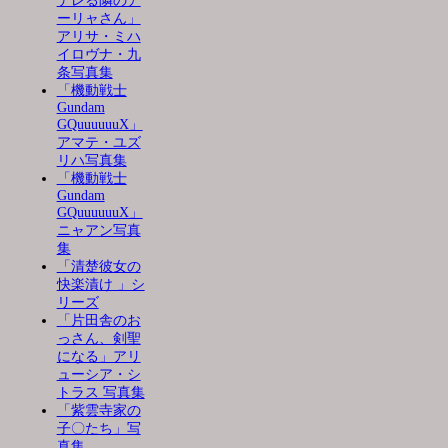
デレる隣のア
ーリャさん」
アリサ・ミハ
イロヴナ・九
条写真集
「機動戦士
Gundam
GQuuuuuuX」
アマテ・ユズ
リハ写真集
「機動戦士
Gundam
GQuuuuuuX」
ニャアン写真
集
「清楚彼女の
快楽漬け 」シ
リーズ
「片田舎のお
っさん、剣聖
になる」アリ
ューシア・シ
トラス 写真集
「紫雲寺家の
子〇たち」写
真集