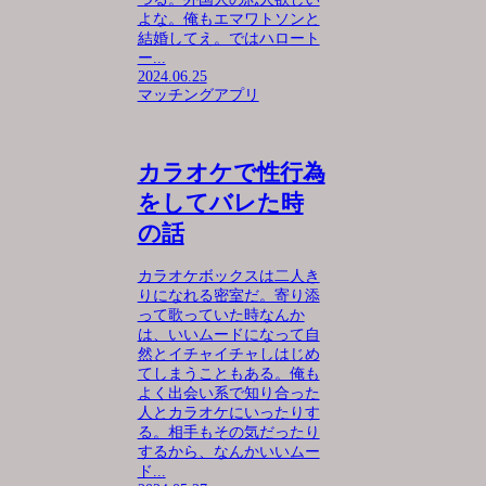
よな。俺もエマワトソンと
結婚してえ。ではハロート
ー...
2024.06.25
マッチングアプリ
カラオケで性行為
をしてバレた時
の話
カラオケボックスは二人き
りになれる密室だ。寄り添
って歌っていた時なんか
は、いいムードになって自
然とイチャイチャしはじめ
てしまうこともある。俺も
よく出会い系で知り合った
人とカラオケにいったりす
る。相手もその気だったり
するから、なんかいいムー
ド...