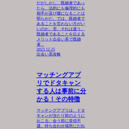
だがしかし、既婚者であっ
たら、法的にも倫理的にも
相手が及び腰になることは
明らかだ。では、既婚者で
あることを言わない方がい
いのか。否、それは違う。
既婚者であることを伝える
メリット出会い系で既婚
者...
2023.12.25
出会い系攻略
マッチングアプ
リでドタキャン
する人は事前に分
かる！その特徴
マッチングアプリは、ドタ
キャンが当たり前のように
おこる。会う前に音信不
通。待ち合わせ場所にだれ