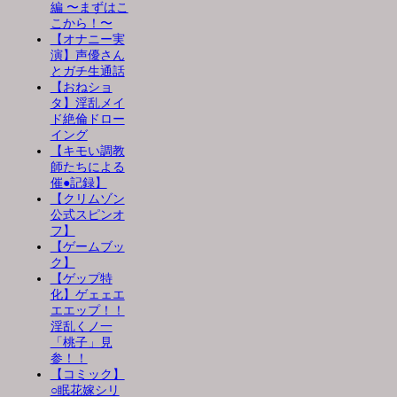
編 〜まずはこ
こから！〜
【オナニー実
演】声優さん
とガチ生通話
【おねショ
タ】淫乱メイ
ド絶倫ドロー
イング
【キモい調教
師たちによる
催●記録】
【クリムゾン
公式スピンオ
フ】
【ゲームブッ
ク】
【ゲップ特
化】ゲェェエ
エエップ！！
淫乱くノ一
「桃子」見
参！！
【コミック】
○眠花嫁シリ