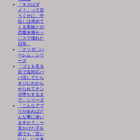
「キスはダ
メ！」って言
うくせに、中
出しは求めて
くる実妹との
恋愛未満セッ
〇スで壊れた
日常。
「クソガ〇ハ
ーレム」シリ
ーズ
「ゴミを見る
目で塩対応パ
パ活してたら
オジにわから
せられてチン
ポ堕ちするま
で」シリーズ
「こんなアプ
リがあればど
んな事に使い
ますか？」〜
見かけた子を
誰でも「言い
なり」に出来