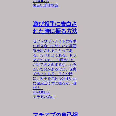
2024.05.27
出会い系体験談
遊び相手に告白さ
れた時に振る方法
セフレやワンナイトの相手
に付き合って欲しいと雰囲
気を出されることってあ
る。わりとよくある。ドラ
マとかでも、「1回やった
だけで恋人面するな。」み
たいなのがあるけど、現実
でもよくある。そんな時
に、相手を気付つけずいか
に波風立てずに振るか。遊
び人...
2024.04.12
モテるために
マチアプの自己紹