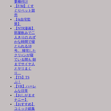
妻種付け
【F/M】くす
ぐりペット競
売
【jk自宅監
禁】
【NTR漫画】
部屋飲みで二
人きりの わず
かな時間で寝
とられる18
号。 帰宅した
クリ○ンが寝
ている間も 朝
までサイヤ人
とヤリまく
り…
【TS】TS
ぶ！
【VR】ハーレ
ムな日常
【おしがまオ
ナニー】
【おすすめ】
コミック総集