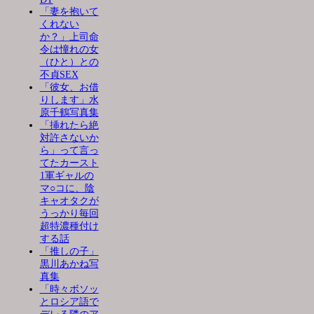
「妻を抱いて
くれない
か？」上司命
令は憧れの女
（ひと）との
不貞SEX
「彼女、お借
りします」水
原千鶴写真集
「挿れたら絶
対許さないか
ら」って言っ
てたカースト
1軍ギャルの
マ○コに、陰
キャオタクが
うっかり毎回
超特濃種付け
する話
「推しの子」
黒川あかね写
真集
「時々ボソッ
とロシア語で