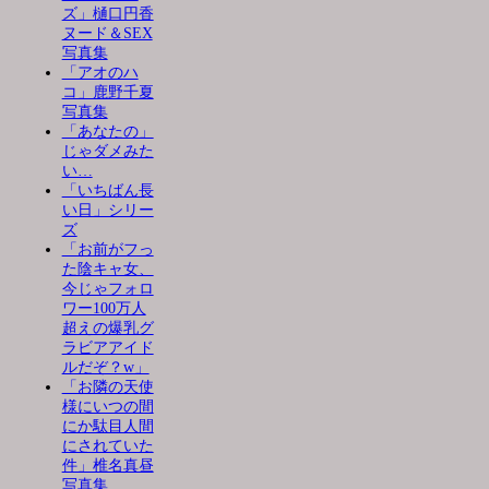
ズ」樋口円香
ヌード＆SEX
写真集
「アオのハ
コ」鹿野千夏
写真集
「あなたの」
じゃダメみた
い…
「いちばん長
い日」シリー
ズ
「お前がフっ
た陰キャ女、
今じゃフォロ
ワー100万人
超えの爆乳グ
ラビアアイド
ルだぞ？w」
「お隣の天使
様にいつの間
にか駄目人間
にされていた
件」椎名真昼
写真集