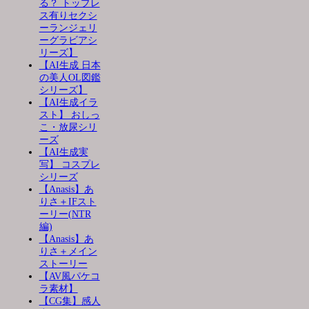
る？ トップレ
ス有りセクシ
ーランジェリ
ーグラビアシ
リーズ】
【AI生成 日本
の美人OL図鑑
シリーズ】
【AI生成イラ
スト】 おしっ
こ・放尿シリ
ーズ
【AI生成実
写】 コスプレ
シリーズ
【Anasis】あ
りさ＋IFスト
ーリー(NTR
編)
【Anasis】あ
りさ＋メイン
ストーリー
【AV風パケコ
ラ素材】
【CG集】感人