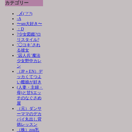
カテゴリー
_〆(´?`?)
-A
〜sm大好き〜
：D
?少女図鑑?ロ
リスタイル?
’◯コキ’され
る彼女
’囚人兵’魔法
少女野中カレ
ン
（JP＋EN）デ
ッカくてつよ
い艦娘が好き
(人妻・主婦・
母)と甘Sエッ
チのなぐさめ
屋
（元）ダンサ
ーママのデカ
パイ丸出し背
徳レッスン
（株）zou乳