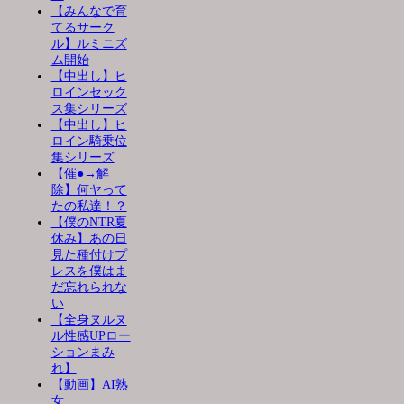
【みんなで育
てるサーク
ル】ルミニズ
ム開始
【中出し】ヒ
ロインセック
ス集シリーズ
【中出し】ヒ
ロイン騎乗位
集シリーズ
【催●→解
除】何ヤって
たの私達！？
【僕のNTR夏
休み】あの日
見た種付けプ
レスを僕はま
だ忘れられな
い
【全身ヌルヌ
ル性感UPロー
ションまみ
れ】
【動画】AI熟
女