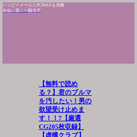
ハッピーメールとPCMAXを攻略
出会い系！一騎当千
【無料で読め
る？】君のブルマ
を汚したい！男の
欲望受け止めま
す！！7【厳選
CG205枚収録】
【虚構クラブ】