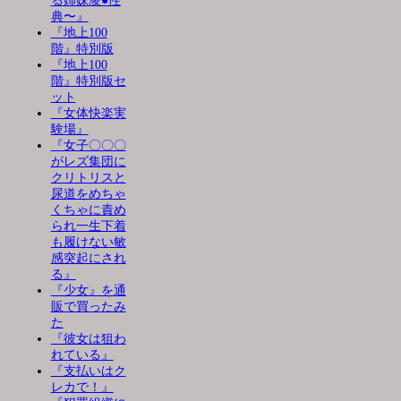
る姉妹凌●性
典〜』
『地上100
階』特別版
『地上100
階』特別版セ
ット
『女体快楽実
験場』
『女子〇〇〇
がレズ集団に
クリトリスと
尿道をめちゃ
くちゃに責め
られ一生下着
も履けない敏
感突起にされ
る』
『少女』を通
販で買ったみ
た
『彼女は狙わ
れている』
『支払いはク
レカで！』