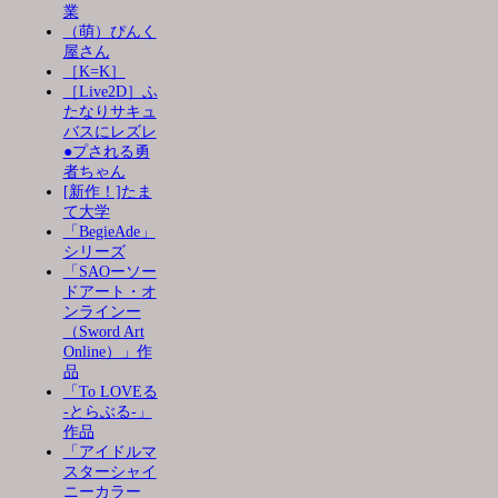
業
（萌）ぴんく
屋さん
［K=K］
［Live2D］ふ
たなりサキュ
バスにレズレ
●プされる勇
者ちゃん
[新作！]たま
て大学
「BegieAde」
シリーズ
「SAOーソー
ドアート・オ
ンラインー
（Sword Art
Online）」作
品
「To LOVEる
-とらぶる-」
作品
「アイドルマ
スターシャイ
ニーカラー