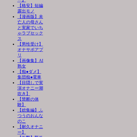
ー】
【格安】短編
露出モノ
【漫画版】未
亡人の母さん
と実家でいち
ゃラブセック
ス
【男性受け】
オナサポアプ
リ
【画像集】AI
熟女
【痴●ダメ】
集団痴●電車
【目隠しで実
演オナニー潮
吹き】
【禁断の体
験】
【総集編】ふ
つうのおんな
のこ
【耐久オナニ
ー】