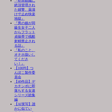
『犯罪組織に
絶頂管理され
た婦警、薬漬
け寸止め快楽
地獄』
『男の娘が同
級生女子二人
からフラット
貞操帯で残酷
射精禁止され
る話』
『私のこと、
オナホ扱いし
てくださ
い！』
【100均】つ
んぽこ製作委
員会
【40作品】デ
カチンポに即
落ちする女達
シリーズ総集
編
【AI実写】誰
かに似てい