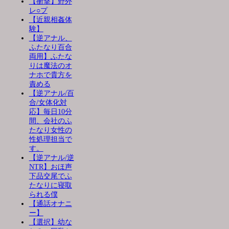
【衝撃】野外
レ○プ
【近親相姦体
験】
【逆アナル、
ふたなり百合
両用】ふたな
りは魔法のオ
ナホで貴方を
責める
【逆アナル/百
合/女体化対
応】毎日10分
間、会社のふ
たなり女性の
性処理担当で
す。
【逆アナル/逆
NTR】おほ声
下品交尾でふ
たなりに寝取
られる僕
【通話オナニ
ー】
【選択】幼な