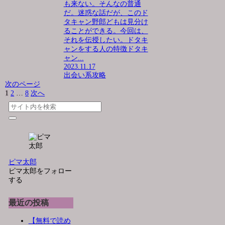
も来ない。そんなの普通
だ。迷惑な話だが、このド
タキャン野郎どもは見分け
ることができる。今回は、
それを伝授したい。ドタキ
ャンをする人の特徴ドタキ
ャン...
2023.11.17
出会い系攻略
次のページ
1
2
…
8
次へ
ピマ太郎
ピマ太郎をフォロー
する
最近の投稿
【無料で読め