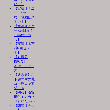
い！】
【実演オナニ
ー×止める
な！電動ピス
トン！】
【実演オナニ
ー×絶対服従
ご奉仕中出
し】
【実演オホ声
×神回セッ
ト】
【対魔忍
RPGX】
ASMRシリー
ズ
【抜き専】お
下劣ママの乳
コキ膣コキ妄
想SEX
【朗報】激安
風俗で大当た
り引いたwww
【朗読オナニ