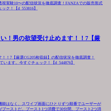
視実験10〜の配信状況を徹底調査！FANZAでの販売形式
！【d_553816】
い！男の欲望受け止めます！！7【厳
！！7【厳選CG205枚収録】の配信状況を徹底調査！
います。今すぐチェック！【d_544876】
機能はなく、スワイプ画面にひとりずつ順番でユーザーが
ブーストだ。ブースト1つ消費で30分間、ブースト2つ消