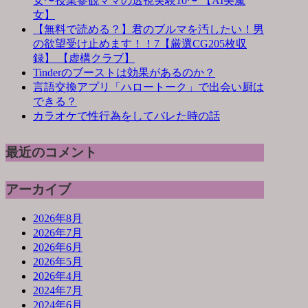
女〜授業参観ママの透視実験10〜 【AI美魔
女】
【無料で読める？】君のブルマを汚したい！男
の欲望受け止めます！！7【厳選CG205枚収
録】 【虚構クラブ】
Tinderのブーストは効果があるのか？
言語交換アプリ「ハロートーク」で出会い厨は
できる？
カラオケで性行為をしてバレた時の話
最近のコメント
アーカイブ
2026年8月
2026年7月
2026年6月
2026年5月
2026年4月
2024年7月
2024年6月