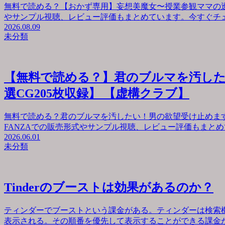
無料で読める？【おかず専用】妄想美魔女〜授業参観ママの透
やサンプル視聴、レビュー評価もまとめています。今すぐチェック
2026.08.09
未分類
【無料で読める？】君のブルマを汚した
選CG205枚収録】 【虚構クラブ】
無料で読める？君のブルマを汚したい！男の欲望受け止めます
FANZAでの販売形式やサンプル視聴、レビュー評価もまとめて
2026.06.01
未分類
Tinderのブーストは効果があるのか？
ティンダーでブーストという課金がある。ティンダーは検索
表示される。その順番を優先して表示することができる課金が