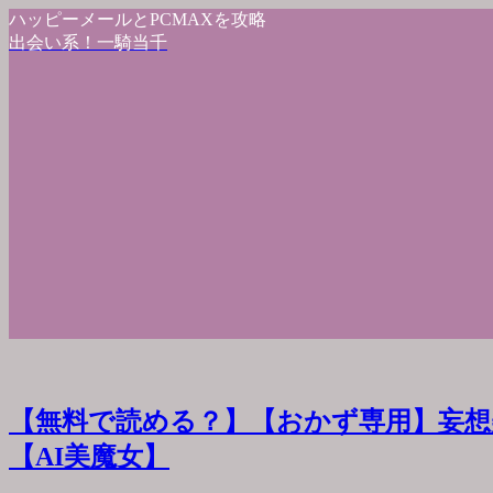
ハッピーメールとPCMAXを攻略
出会い系！一騎当千
【無料で読める？】【おかず専用】妄想
【AI美魔女】