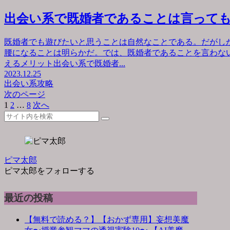
出会い系で既婚者であることは言って
既婚者でも遊びたいと思うことは自然なことである。だがし
腰になることは明らかだ。では、既婚者であることを言わな
えるメリット出会い系で既婚者...
2023.12.25
出会い系攻略
次のページ
1
2
…
8
次へ
ピマ太郎
ピマ太郎をフォローする
最近の投稿
【無料で読める？】【おかず専用】妄想美魔