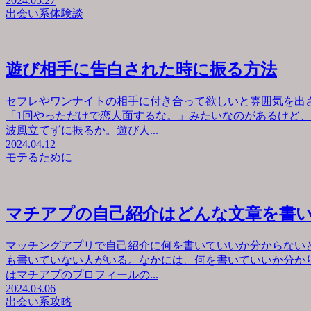
2024.05.27
出会い系体験談
遊び相手に告白された時に振る方法
セフレやワンナイトの相手に付き合って欲しいと雰囲気を出
「1回やっただけで恋人面するな。」みたいなのがあるけど
波風立てずに振るか。遊び人...
2024.04.12
モテるために
マチアプの自己紹介はどんな文章を書
マッチングアプリで自己紹介に何を書いていいか分からない
も書いていない人がいる。なかには、何を書いていいか分か
はマチアプのプロフィールの...
2024.03.06
出会い系攻略