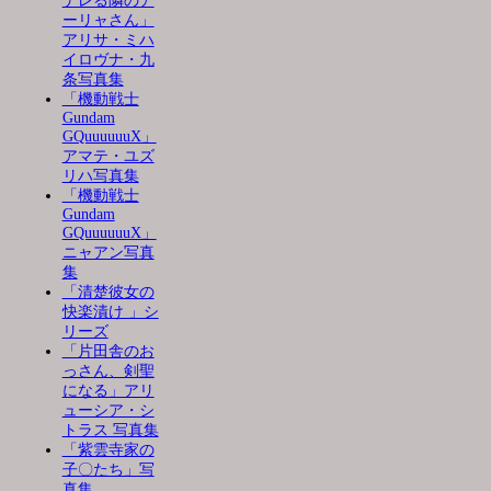
デレる隣のア
ーリャさん」
アリサ・ミハ
イロヴナ・九
条写真集
「機動戦士
Gundam
GQuuuuuuX」
アマテ・ユズ
リハ写真集
「機動戦士
Gundam
GQuuuuuuX」
ニャアン写真
集
「清楚彼女の
快楽漬け 」シ
リーズ
「片田舎のお
っさん、剣聖
になる」アリ
ューシア・シ
トラス 写真集
「紫雲寺家の
子〇たち」写
真集