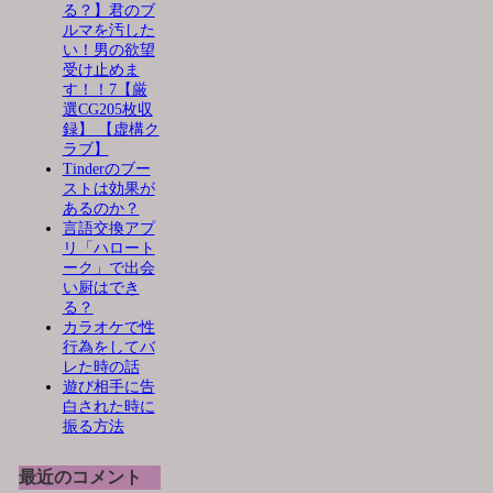
る？】君のブ
ルマを汚した
い！男の欲望
受け止めま
す！！7【厳
選CG205枚収
録】 【虚構ク
ラブ】
Tinderのブー
ストは効果が
あるのか？
言語交換アプ
リ「ハロート
ーク」で出会
い厨はでき
る？
カラオケで性
行為をしてバ
レた時の話
遊び相手に告
白された時に
振る方法
最近のコメント