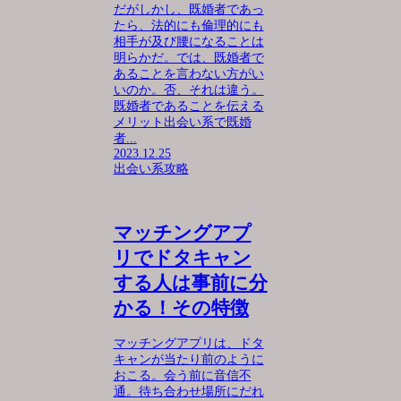
だがしかし、既婚者であっ
たら、法的にも倫理的にも
相手が及び腰になることは
明らかだ。では、既婚者で
あることを言わない方がい
いのか。否、それは違う。
既婚者であることを伝える
メリット出会い系で既婚
者...
2023.12.25
出会い系攻略
マッチングアプ
リでドタキャン
する人は事前に分
かる！その特徴
マッチングアプリは、ドタ
キャンが当たり前のように
おこる。会う前に音信不
通。待ち合わせ場所にだれ