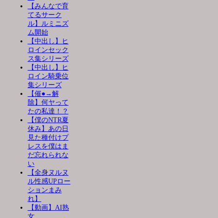
【みんなで育
てるサーク
ル】ルミニズ
ム開始
【中出し】ヒ
ロインセック
ス集シリーズ
【中出し】ヒ
ロイン騎乗位
集シリーズ
【催●→解
除】何ヤって
たの私達！？
【僕のNTR夏
休み】あの日
見た種付けプ
レスを僕はま
だ忘れられな
い
【全身ヌルヌ
ル性感UPロー
ションまみ
れ】
【動画】AI熟
女