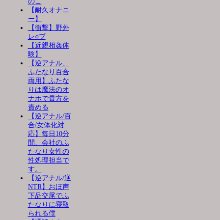
のこ
【耐久オナニ
ー】
【衝撃】野外
レ○プ
【近親相姦体
験】
【逆アナル、
ふたなり百合
両用】ふたな
りは魔法のオ
ナホで貴方を
責める
【逆アナル/百
合/女体化対
応】毎日10分
間、会社のふ
たなり女性の
性処理担当で
す。
【逆アナル/逆
NTR】おほ声
下品交尾でふ
たなりに寝取
られる僕