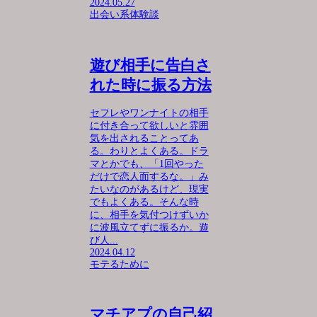
2024.05.27
出会い系体験談
遊び相手に告白さ
れた時に振る方法
セフレやワンナイトの相手
に付き合って欲しいと雰囲
気を出されることってあ
る。わりとよくある。ドラ
マとかでも、「1回やった
だけで恋人面するな。」み
たいなのがあるけど、現実
でもよくある。そんな時
に、相手を気付つけずいか
に波風立てずに振るか。遊
び人...
2024.04.12
モテるために
マチアプの自己紹