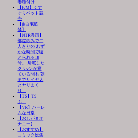
妻種付け
【F/M】くす
ぐりペット競
売
【jk自宅監
禁】
【NTR漫画】
部屋飲みで二
人きりの わず
かな時間で寝
とられる18
号。 帰宅した
クリ○ンが寝
ている間も 朝
までサイヤ人
とヤリまく
り…
【TS】TS
ぶ！
【VR】ハーレ
ムな日常
【おしがまオ
ナニー】
【おすすめ】
コミック総集