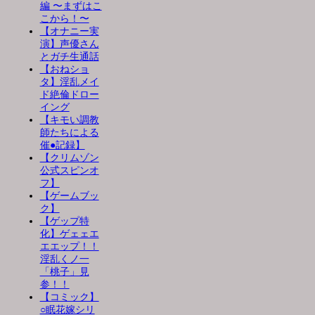
編 〜まずはこ
こから！〜
【オナニー実
演】声優さん
とガチ生通話
【おねショ
タ】淫乱メイ
ド絶倫ドロー
イング
【キモい調教
師たちによる
催●記録】
【クリムゾン
公式スピンオ
フ】
【ゲームブッ
ク】
【ゲップ特
化】ゲェェエ
エエップ！！
淫乱くノ一
「桃子」見
参！！
【コミック】
○眠花嫁シリ