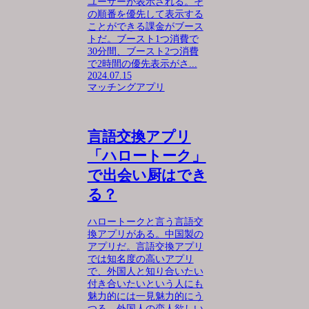
ユーザーが表示される。そ
の順番を優先して表示する
ことができる課金がブース
トだ。ブースト1つ消費で
30分間、ブースト2つ消費
で2時間の優先表示がさ...
2024.07.15
マッチングアプリ
言語交換アプリ
「ハロートーク」
で出会い厨はでき
る？
ハロートークと言う言語交
換アプリがある。中国製の
アプリだ。言語交換アプリ
では知名度の高いアプリ
で、外国人と知り合いたい
付き合いたいという人にも
魅力的には一見魅力的にう
つる。外国人の恋人欲しい