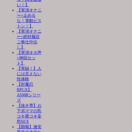
い！】
【実演オナニ
ー×止める
な！電動ピス
トン！】
【実演オナニ
ー×絶対服従
ご奉仕中出
し】
【実演オホ声
×神回セッ
ト】
【実録！】人
には言えない
性体験
【対魔忍
RPGX】
ASMRシリー
ズ
【抜き専】お
下劣ママの乳
コキ膣コキ妄
想SEX
【朗報】激安