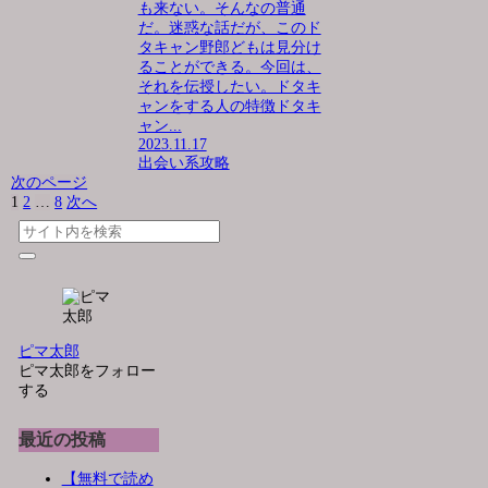
も来ない。そんなの普通
だ。迷惑な話だが、このド
タキャン野郎どもは見分け
ることができる。今回は、
それを伝授したい。ドタキ
ャンをする人の特徴ドタキ
ャン...
2023.11.17
出会い系攻略
次のページ
1
2
…
8
次へ
ピマ太郎
ピマ太郎をフォロー
する
最近の投稿
【無料で読め