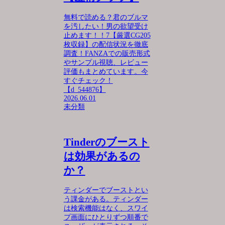
無料で読める？君のブルマ
を汚したい！男の欲望受け
止めます！！7【厳選CG205
枚収録】の配信状況を徹底
調査！FANZAでの販売形式
やサンプル視聴、レビュー
評価もまとめています。今
すぐチェック！
【d_544876】
2026.06.01
未分類
Tinderのブースト
は効果があるの
か？
ティンダーでブーストとい
う課金がある。ティンダー
は検索機能はなく、スワイ
プ画面にひとりずつ順番で