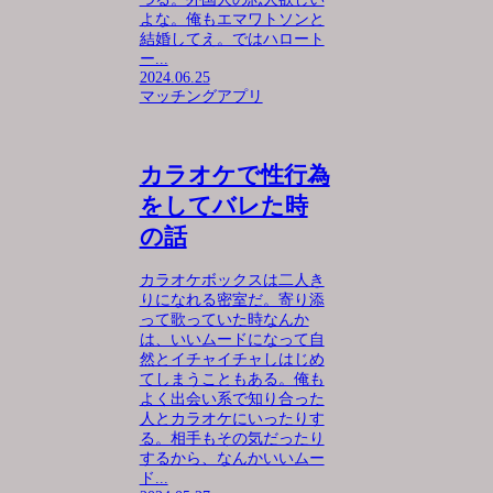
よな。俺もエマワトソンと
結婚してえ。ではハロート
ー...
2024.06.25
マッチングアプリ
カラオケで性行為
をしてバレた時
の話
カラオケボックスは二人き
りになれる密室だ。寄り添
って歌っていた時なんか
は、いいムードになって自
然とイチャイチャしはじめ
てしまうこともある。俺も
よく出会い系で知り合った
人とカラオケにいったりす
る。相手もその気だったり
するから、なんかいいムー
ド...