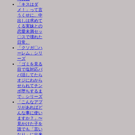
「キスはダ
メ！」って言
うくせに、中
出しは求めて
くる実妹との
恋愛未満セッ
〇スで壊れた
日常。
「クソガ〇ハ
ーレム」シリ
ーズ
「ゴミを見る
目で塩対応パ
パ活してたら
オジにわから
せられてチン
ポ堕ちするま
で」シリーズ
「こんなアプ
リがあればど
んな事に使い
ますか？」〜
見かけた子を
誰でも「言い
なり」に出来