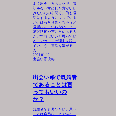
よく出会い系のコツで、電
話を会う前にした方がいい
みたいなのを聞く。俺も電
話はするようにはしている
が、はっきり言っちゃうと
電話なんていらない。よっ
ぽど話術や声に自信ある人
だけすればいいと思ってい
る。では、その理由を語っ
ていこう。電話を嫌がる
人...
2024.01.12
出会い系攻略
出会い系で既婚者
であることは言
ってもいいの
か？
既婚者でも遊びたいと思う
ことは自然なことである。