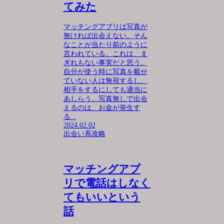
てみた
マッチングアプリは写真が
無ければ出会えない。そん
なことが当たり前のように
言われている。これは、ま
ぎれもない事実だと思う。
自分が使う時に写真を載せ
ていない人は無視するし、
相手をするにしても適当に
あしらう。写真無しで出会
えるのは、お金が発生す
る...
2024.02.02
出会い系攻略
マッチングアプ
リで電話はしなく
てもいいという
話