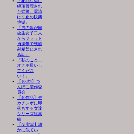
『犯罪組織に
絶頂管理され
た婦警、薬漬
け寸止め快楽
地獄』
『男の娘が同
級生女子二人
からフラット
貞操帯で残酷
射精禁止され
る話』
『私のこと、
オナホ扱いし
てくださ
い！』
【100均】つ
んぽこ製作委
員会
【40作品】デ
カチンポに即
落ちする女達
シリーズ総集
編
【AI実写】誰
かに似てい