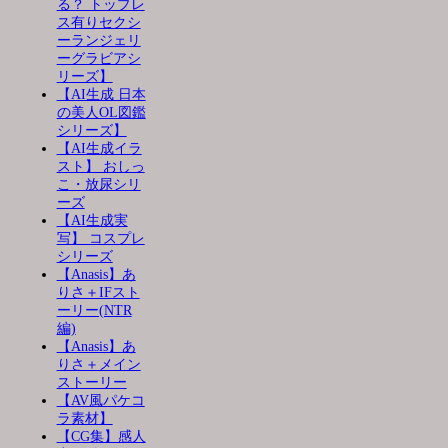
る？ トップレ
ス有りセクシ
ーランジェリ
ーグラビアシ
リーズ】
【AI生成 日本
の美人OL図鑑
シリーズ】
【AI生成イラ
スト】 おしっ
こ・放尿シリ
ーズ
【AI生成実
写】 コスプレ
シリーズ
【Anasis】あ
りさ＋IFスト
ーリー(NTR
編)
【Anasis】あ
りさ＋メイン
ストーリー
【AV風パケコ
ラ素材】
【CG集】感人