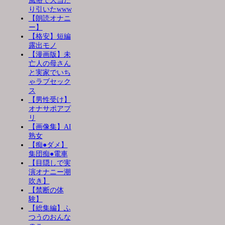
風俗で大当た
り引いたwww
【朗読オナニ
ー】
【格安】短編
露出モノ
【漫画版】未
亡人の母さん
と実家でいち
ゃラブセック
ス
【男性受け】
オナサポアプ
リ
【画像集】AI
熟女
【痴●ダメ】
集団痴●電車
【目隠しで実
演オナニー潮
吹き】
【禁断の体
験】
【総集編】ふ
つうのおんな