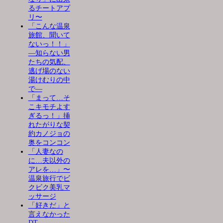
るチートアプ
リ〜
「こんな温泉
旅館、聞いて
ないっ！！」
―知らない男
たちの気配、
逃げ場のない
湯けむりの中
で―
「まって…そ
こキモチよす
ぎるっ！」挿
れたがりな契
約カノジョの
奥をコンコン
「人妻なの
に…夫以外の
アレを…」〜
温泉旅行でビ
クビク美乳マ
ッサージ
「好きだ」と
言えなかった
DT