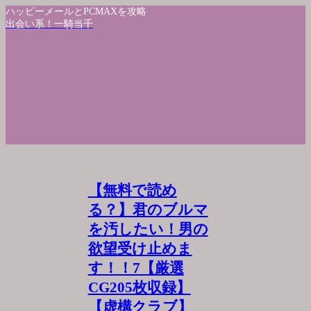
ハッピーメールとPCMAXを攻略
出会い系！一騎当千
【無料で読め
る？】君のブルマ
を汚したい！男の
欲望受け止めま
す！！7【厳選
CG205枚収録】
【虚構クラブ】