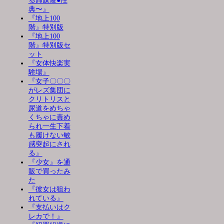
る姉妹凌●性
典〜』
『地上100
階』特別版
『地上100
階』特別版セ
ット
『女体快楽実
験場』
『女子〇〇〇
がレズ集団に
クリトリスと
尿道をめちゃ
くちゃに責め
られ一生下着
も履けない敏
感突起にされ
る』
『少女』を通
販で買ったみ
た
『彼女は狙わ
れている』
『支払いはク
レカで！』