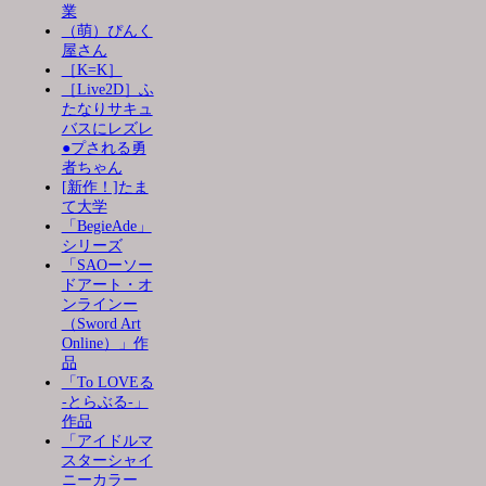
業
（萌）ぴんく
屋さん
［K=K］
［Live2D］ふ
たなりサキュ
バスにレズレ
●プされる勇
者ちゃん
[新作！]たま
て大学
「BegieAde」
シリーズ
「SAOーソー
ドアート・オ
ンラインー
（Sword Art
Online）」作
品
「To LOVEる
-とらぶる-」
作品
「アイドルマ
スターシャイ
ニーカラー