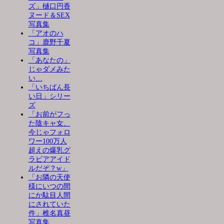
ズ」樋口円香
ヌード＆SEX
写真集
「アオのハ
コ」鹿野千夏
写真集
「あなたの」
じゃダメみた
い…
「いちばん長
い日」シリー
ズ
「お前がフっ
た陰キャ女、
今じゃフォロ
ワー100万人
超えの爆乳グ
ラビアアイド
ルだぞ？w」
「お隣の天使
様にいつの間
にか駄目人間
にされていた
件」椎名真昼
写真集