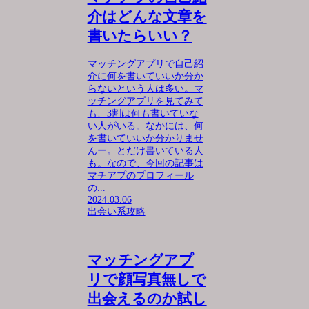
介はどんな文章を
書いたらいい？
マッチングアプリで自己紹
介に何を書いていいか分か
らないという人は多い。マ
ッチングアプリを見てみて
も、3割は何も書いていな
い人がいる。なかには、何
を書いていいか分かりませ
んー。とだけ書いている人
も。なので、今回の記事は
マチアプのプロフィール
の...
2024.03.06
出会い系攻略
マッチングアプ
リで顔写真無しで
出会えるのか試し