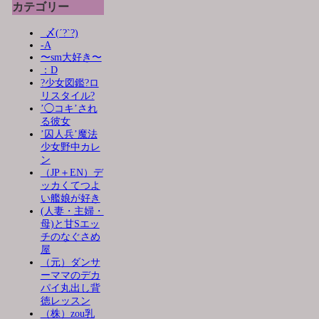
カテゴリー
_〆(´?`?)
-A
〜sm大好き〜
：D
?少女図鑑?ロ
リスタイル?
’◯コキ’され
る彼女
’囚人兵’魔法
少女野中カレ
ン
（JP＋EN）デ
ッカくてつよ
い艦娘が好き
(人妻・主婦・
母)と甘Sエッ
チのなぐさめ
屋
（元）ダンサ
ーママのデカ
パイ丸出し背
徳レッスン
（株）zou乳