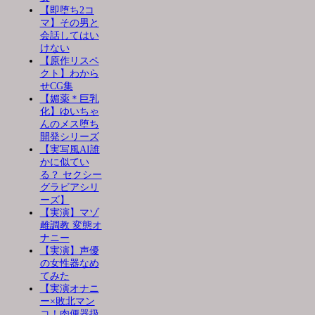
【即堕ち2コ
マ】その男と
会話してはい
けない
【原作リスペ
クト】わから
せCG集
【媚薬＊巨乳
化】ゆいちゃ
んのメス堕ち
開発シリーズ
【実写風AI誰
かに似てい
る？ セクシー
グラビアシリ
ーズ】
【実演】マゾ
雌調教 変態オ
ナニー
【実演】声優
の女性器なめ
てみた
【実演オナニ
ー×敗北マン
コ！肉便器扱