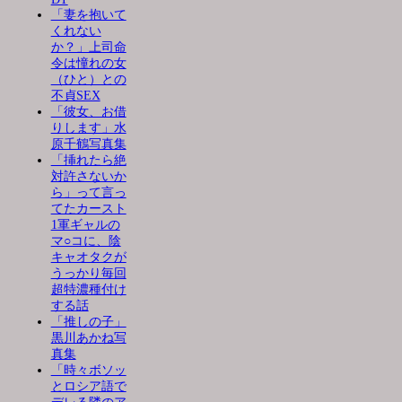
「妻を抱いて
くれない
か？」上司命
令は憧れの女
（ひと）との
不貞SEX
「彼女、お借
りします」水
原千鶴写真集
「挿れたら絶
対許さないか
ら」って言っ
てたカースト
1軍ギャルの
マ○コに、陰
キャオタクが
うっかり毎回
超特濃種付け
する話
「推しの子」
黒川あかね写
真集
「時々ボソッ
とロシア語で