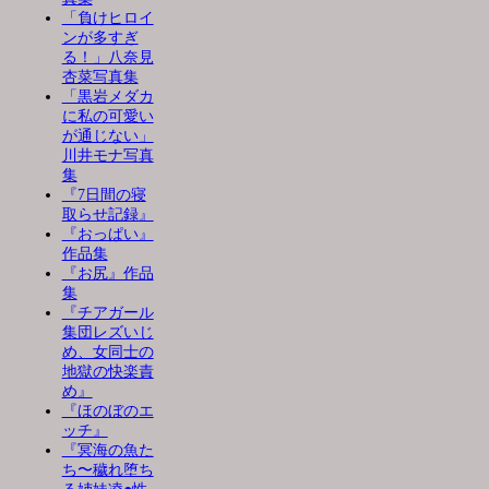
「負けヒロイ
ンが多すぎ
る！」八奈見
杏菜写真集
「黒岩メダカ
に私の可愛い
が通じない」
川井モナ写真
集
『7日間の寝
取らせ記録』
『おっぱい』
作品集
『お尻』作品
集
『チアガール
集団レズいじ
め、女同士の
地獄の快楽責
め』
『ほのぼのエ
ッチ』
『冥海の魚た
ち〜穢れ堕ち