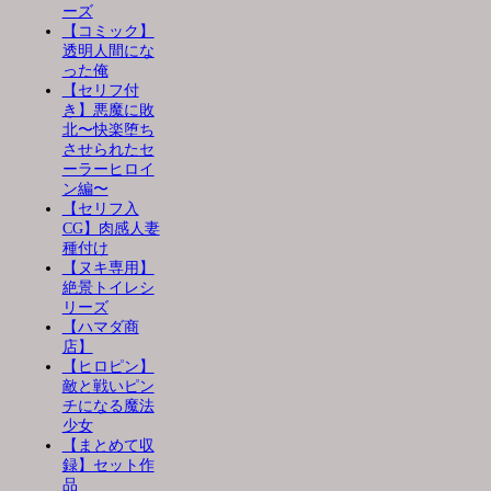
ーズ
【コミック】
透明人間にな
った俺
【セリフ付
き】悪魔に敗
北〜快楽堕ち
させられたセ
ーラーヒロイ
ン編〜
【セリフ入
CG】肉感人妻
種付け
【ヌキ専用】
絶景トイレシ
リーズ
【ハマダ商
店】
【ヒロピン】
敵と戦いピン
チになる魔法
少女
【まとめて収
録】セット作
品