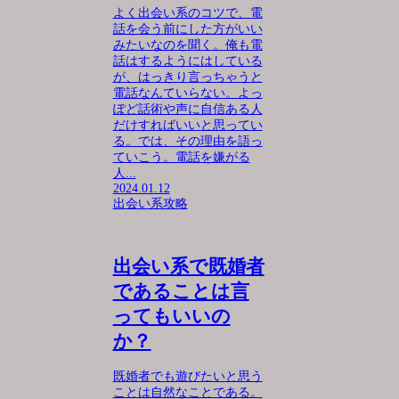
よく出会い系のコツで、電
話を会う前にした方がいい
みたいなのを聞く。俺も電
話はするようにはしている
が、はっきり言っちゃうと
電話なんていらない。よっ
ぽど話術や声に自信ある人
だけすればいいと思ってい
る。では、その理由を語っ
ていこう。電話を嫌がる
人...
2024.01.12
出会い系攻略
出会い系で既婚者
であることは言
ってもいいの
か？
既婚者でも遊びたいと思う
ことは自然なことである。