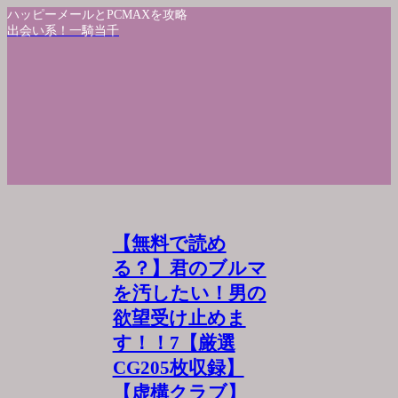
ハッピーメールとPCMAXを攻略
出会い系！一騎当千
【無料で読め
る？】君のブルマ
を汚したい！男の
欲望受け止めま
す！！7【厳選
CG205枚収録】
【虚構クラブ】