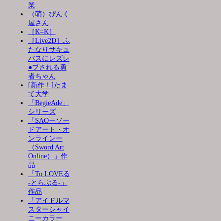
業
（萌）ぴんく
屋さん
［K=K］
［Live2D］ふ
たなりサキュ
バスにレズレ
●プされる勇
者ちゃん
[新作！]たま
て大学
「BegieAde」
シリーズ
「SAOーソー
ドアート・オ
ンラインー
（Sword Art
Online）」作
品
「To LOVEる
-とらぶる-」
作品
「アイドルマ
スターシャイ
ニーカラー