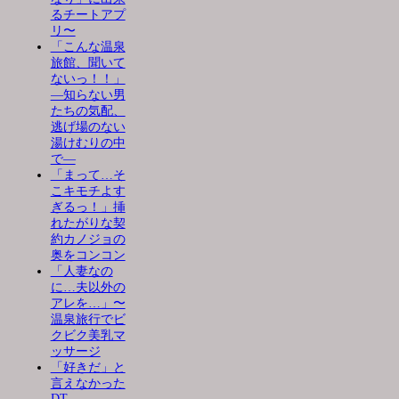
るチートアプ
リ〜
「こんな温泉
旅館、聞いて
ないっ！！」
―知らない男
たちの気配、
逃げ場のない
湯けむりの中
で―
「まって…そ
こキモチよす
ぎるっ！」挿
れたがりな契
約カノジョの
奥をコンコン
「人妻なの
に…夫以外の
アレを…」〜
温泉旅行でビ
クビク美乳マ
ッサージ
「好きだ」と
言えなかった
DT