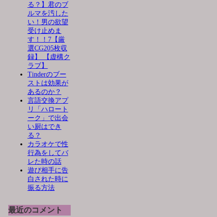
る？】君のブ
ルマを汚した
い！男の欲望
受け止めま
す！！7【厳
選CG205枚収
録】 【虚構ク
ラブ】
Tinderのブー
ストは効果が
あるのか？
言語交換アプ
リ「ハロート
ーク」で出会
い厨はでき
る？
カラオケで性
行為をしてバ
レた時の話
遊び相手に告
白された時に
振る方法
最近のコメント