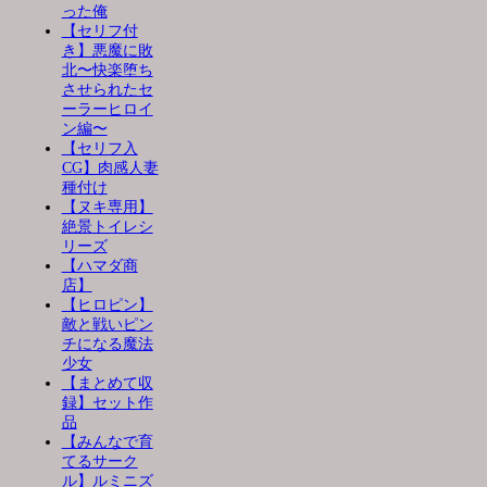
った俺
【セリフ付
き】悪魔に敗
北〜快楽堕ち
させられたセ
ーラーヒロイ
ン編〜
【セリフ入
CG】肉感人妻
種付け
【ヌキ専用】
絶景トイレシ
リーズ
【ハマダ商
店】
【ヒロピン】
敵と戦いピン
チになる魔法
少女
【まとめて収
録】セット作
品
【みんなで育
てるサーク
ル】ルミニズ