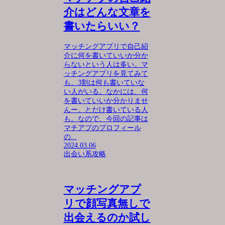
介はどんな文章を
書いたらいい？
マッチングアプリで自己紹
介に何を書いていいか分か
らないという人は多い。マ
ッチングアプリを見てみて
も、3割は何も書いていな
い人がいる。なかには、何
を書いていいか分かりませ
んー。とだけ書いている人
も。なので、今回の記事は
マチアプのプロフィール
の...
2024.03.06
出会い系攻略
マッチングアプ
リで顔写真無しで
出会えるのか試し