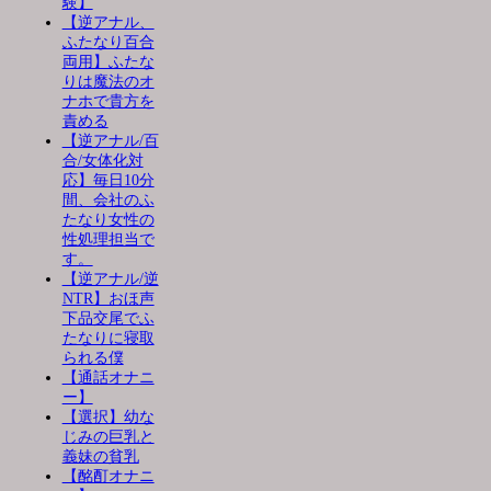
験】
【逆アナル、
ふたなり百合
両用】ふたな
りは魔法のオ
ナホで貴方を
責める
【逆アナル/百
合/女体化対
応】毎日10分
間、会社のふ
たなり女性の
性処理担当で
す。
【逆アナル/逆
NTR】おほ声
下品交尾でふ
たなりに寝取
られる僕
【通話オナニ
ー】
【選択】幼な
じみの巨乳と
義妹の貧乳
【酩酊オナニ