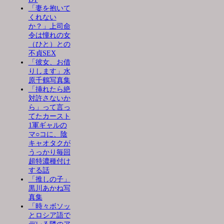
「妻を抱いて
くれない
か？」上司命
令は憧れの女
（ひと）との
不貞SEX
「彼女、お借
りします」水
原千鶴写真集
「挿れたら絶
対許さないか
ら」って言っ
てたカースト
1軍ギャルの
マ○コに、陰
キャオタクが
うっかり毎回
超特濃種付け
する話
「推しの子」
黒川あかね写
真集
「時々ボソッ
とロシア語で