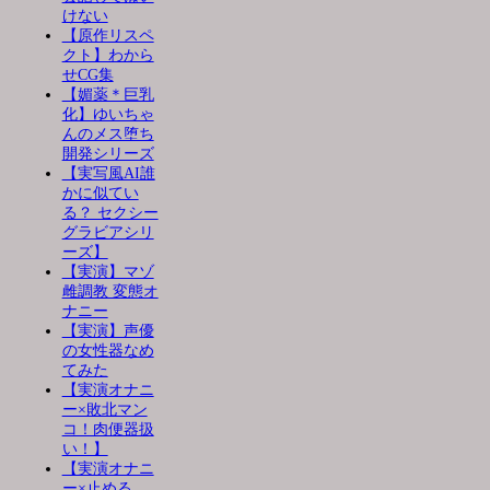
けない
【原作リスペ
クト】わから
せCG集
【媚薬＊巨乳
化】ゆいちゃ
んのメス堕ち
開発シリーズ
【実写風AI誰
かに似てい
る？ セクシー
グラビアシリ
ーズ】
【実演】マゾ
雌調教 変態オ
ナニー
【実演】声優
の女性器なめ
てみた
【実演オナニ
ー×敗北マン
コ！肉便器扱
い！】
【実演オナニ
ー×止める