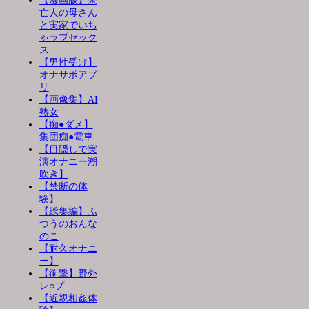
【漫画版】未
亡人の母さん
と実家でいち
ゃラブセック
ス
【男性受け】
オナサポアプ
リ
【画像集】AI
熟女
【痴●ダメ】
集団痴●電車
【目隠しで実
演オナニー潮
吹き】
【禁断の体
験】
【総集編】ふ
つうのおんな
のこ
【耐久オナニ
ー】
【衝撃】野外
レ○プ
【近親相姦体