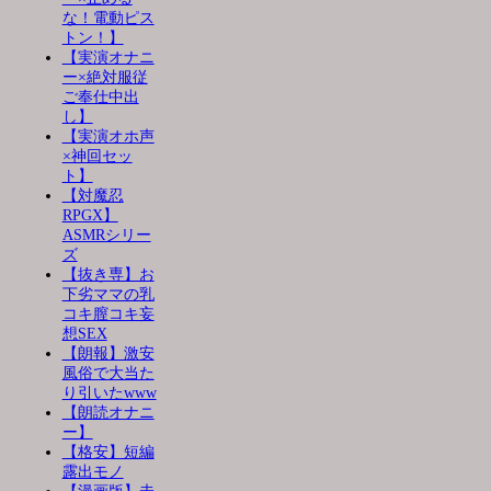
な！電動ピス
トン！】
【実演オナニ
ー×絶対服従
ご奉仕中出
し】
【実演オホ声
×神回セッ
ト】
【対魔忍
RPGX】
ASMRシリー
ズ
【抜き専】お
下劣ママの乳
コキ膣コキ妄
想SEX
【朗報】激安
風俗で大当た
り引いたwww
【朗読オナニ
ー】
【格安】短編
露出モノ