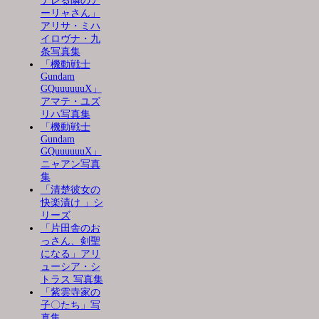
デレる隣のア
ーリャさん」
アリサ・ミハ
イロヴナ・九
条写真集
「機動戦士
Gundam
GQuuuuuuX」
アマテ・ユズ
リハ写真集
「機動戦士
Gundam
GQuuuuuuX」
ニャアン写真
集
「清楚彼女の
快楽漬け 」シ
リーズ
「片田舎のお
っさん、剣聖
になる」アリ
ューシア・シ
トラス 写真集
「紫雲寺家の
子〇たち」写
真集