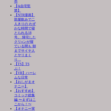
売
【jk自宅監
禁】
【NTR漫画】
部屋飲みで二
人きりの わず
かな時間で寝
とられる18
号。 帰宅した
クリ○ンが寝
ている間も 朝
までサイヤ人
とヤリまく
り…
【TS】TS
ぶ！
【VR】ハーレ
ムな日常
【おしがまオ
ナニー】
【おすすめ】
コミック総集
編 〜まずはこ
こから！〜
【オナニー実