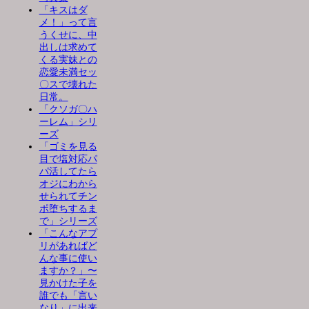
「キスはダ
メ！」って言
うくせに、中
出しは求めて
くる実妹との
恋愛未満セッ
〇スで壊れた
日常。
「クソガ〇ハ
ーレム」シリ
ーズ
「ゴミを見る
目で塩対応パ
パ活してたら
オジにわから
せられてチン
ポ堕ちするま
で」シリーズ
「こんなアプ
リがあればど
んな事に使い
ますか？」〜
見かけた子を
誰でも「言い
なり」に出来