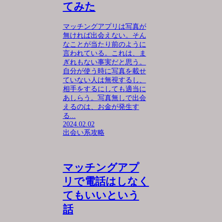
てみた
マッチングアプリは写真が
無ければ出会えない。そん
なことが当たり前のように
言われている。これは、ま
ぎれもない事実だと思う。
自分が使う時に写真を載せ
ていない人は無視するし、
相手をするにしても適当に
あしらう。写真無しで出会
えるのは、お金が発生す
る...
2024.02.02
出会い系攻略
マッチングアプ
リで電話はしなく
てもいいという
話