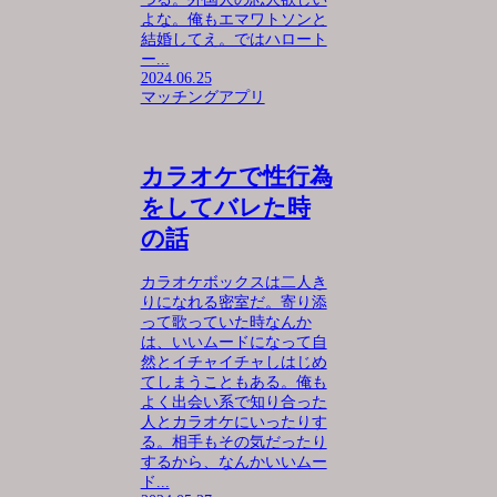
よな。俺もエマワトソンと
結婚してえ。ではハロート
ー...
2024.06.25
マッチングアプリ
カラオケで性行為
をしてバレた時
の話
カラオケボックスは二人き
りになれる密室だ。寄り添
って歌っていた時なんか
は、いいムードになって自
然とイチャイチャしはじめ
てしまうこともある。俺も
よく出会い系で知り合った
人とカラオケにいったりす
る。相手もその気だったり
するから、なんかいいムー
ド...