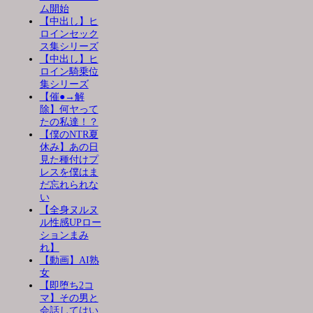
ム開始
【中出し】ヒ
ロインセック
ス集シリーズ
【中出し】ヒ
ロイン騎乗位
集シリーズ
【催●→解
除】何ヤって
たの私達！？
【僕のNTR夏
休み】あの日
見た種付けプ
レスを僕はま
だ忘れられな
い
【全身ヌルヌ
ル性感UPロー
ションまみ
れ】
【動画】AI熟
女
【即堕ち2コ
マ】その男と
会話してはい