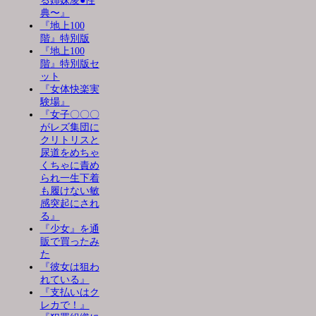
る姉妹凌●性
典〜』
『地上100
階』特別版
『地上100
階』特別版セ
ット
『女体快楽実
験場』
『女子〇〇〇
がレズ集団に
クリトリスと
尿道をめちゃ
くちゃに責め
られ一生下着
も履けない敏
感突起にされ
る』
『少女』を通
販で買ったみ
た
『彼女は狙わ
れている』
『支払いはク
レカで！』