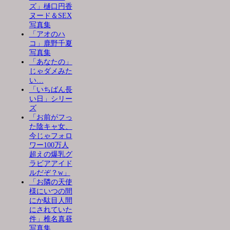
ズ」樋口円香
ヌード＆SEX
写真集
「アオのハ
コ」鹿野千夏
写真集
「あなたの」
じゃダメみた
い…
「いちばん長
い日」シリー
ズ
「お前がフっ
た陰キャ女、
今じゃフォロ
ワー100万人
超えの爆乳グ
ラビアアイド
ルだぞ？w」
「お隣の天使
様にいつの間
にか駄目人間
にされていた
件」椎名真昼
写真集