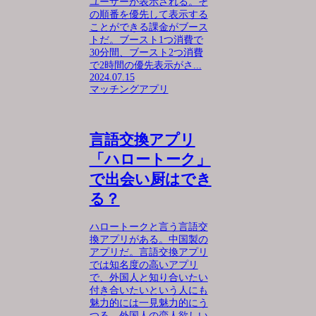
ユーザーが表示される。そ
の順番を優先して表示する
ことができる課金がブース
トだ。ブースト1つ消費で
30分間、ブースト2つ消費
で2時間の優先表示がさ...
2024.07.15
マッチングアプリ
言語交換アプリ
「ハロートーク」
で出会い厨はでき
る？
ハロートークと言う言語交
換アプリがある。中国製の
アプリだ。言語交換アプリ
では知名度の高いアプリ
で、外国人と知り合いたい
付き合いたいという人にも
魅力的には一見魅力的にう
つる。外国人の恋人欲しい