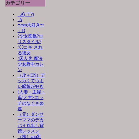
カテゴリー
_〆(´?`?)
-A
〜sm大好き〜
：D
?少女図鑑?ロ
リスタイル?
’◯コキ’され
る彼女
’囚人兵’魔法
少女野中カレ
ン
（JP＋EN）デ
ッカくてつよ
い艦娘が好き
(人妻・主婦・
母)と甘Sエッ
チのなぐさめ
屋
（元）ダンサ
ーママのデカ
パイ丸出し背
徳レッスン
（株）zou乳