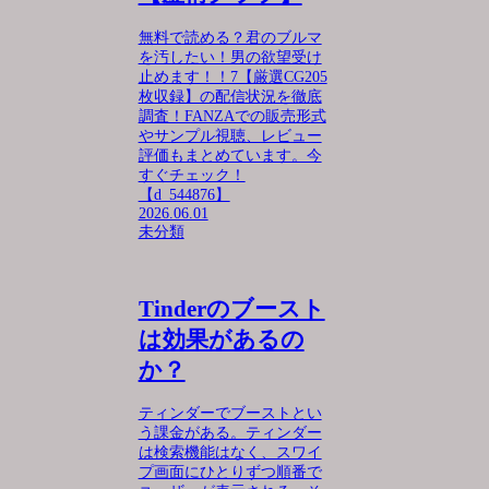
無料で読める？君のブルマ
を汚したい！男の欲望受け
止めます！！7【厳選CG205
枚収録】の配信状況を徹底
調査！FANZAでの販売形式
やサンプル視聴、レビュー
評価もまとめています。今
すぐチェック！
【d_544876】
2026.06.01
未分類
Tinderのブースト
は効果があるの
か？
ティンダーでブーストとい
う課金がある。ティンダー
は検索機能はなく、スワイ
プ画面にひとりずつ順番で