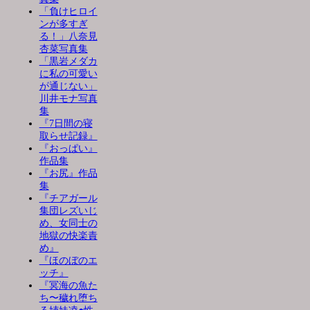
「負けヒロイ
ンが多すぎ
る！」八奈見
杏菜写真集
「黒岩メダカ
に私の可愛い
が通じない」
川井モナ写真
集
『7日間の寝
取らせ記録』
『おっぱい』
作品集
『お尻』作品
集
『チアガール
集団レズいじ
め、女同士の
地獄の快楽責
め』
『ほのぼのエ
ッチ』
『冥海の魚た
ち〜穢れ堕ち