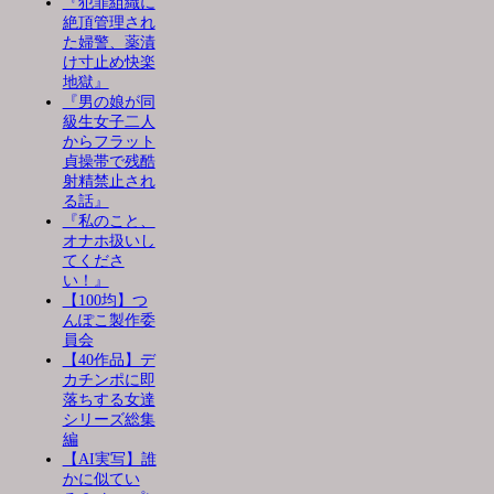
『犯罪組織に
絶頂管理され
た婦警、薬漬
け寸止め快楽
地獄』
『男の娘が同
級生女子二人
からフラット
貞操帯で残酷
射精禁止され
る話』
『私のこと、
オナホ扱いし
てくださ
い！』
【100均】つ
んぽこ製作委
員会
【40作品】デ
カチンポに即
落ちする女達
シリーズ総集
編
【AI実写】誰
かに似てい