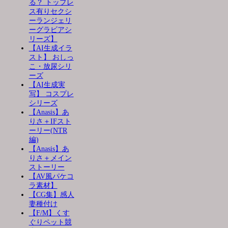
る？ トップレ
ス有りセクシ
ーランジェリ
ーグラビアシ
リーズ】
【AI生成イラ
スト】 おしっ
こ・放尿シリ
ーズ
【AI生成実
写】 コスプレ
シリーズ
【Anasis】あ
りさ＋IFスト
ーリー(NTR
編)
【Anasis】あ
りさ＋メイン
ストーリー
【AV風パケコ
ラ素材】
【CG集】感人
妻種付け
【F/M】くす
ぐりペット競