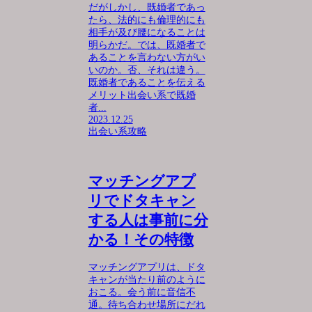
だがしかし、既婚者であっ
たら、法的にも倫理的にも
相手が及び腰になることは
明らかだ。では、既婚者で
あることを言わない方がい
いのか。否、それは違う。
既婚者であることを伝える
メリット出会い系で既婚
者...
2023.12.25
出会い系攻略
マッチングアプ
リでドタキャン
する人は事前に分
かる！その特徴
マッチングアプリは、ドタ
キャンが当たり前のように
おこる。会う前に音信不
通。待ち合わせ場所にだれ