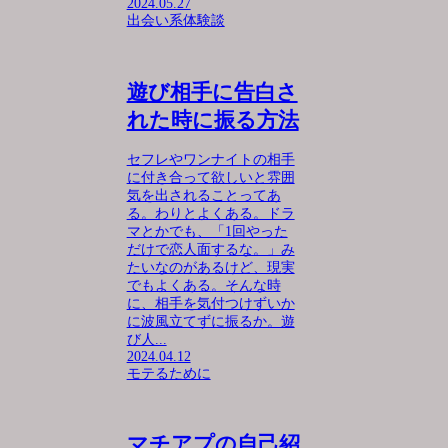
2024.05.27
出会い系体験談
遊び相手に告白さ
れた時に振る方法
セフレやワンナイトの相手
に付き合って欲しいと雰囲
気を出されることってあ
る。わりとよくある。ドラ
マとかでも、「1回やった
だけで恋人面するな。」み
たいなのがあるけど、現実
でもよくある。そんな時
に、相手を気付つけずいか
に波風立てずに振るか。遊
び人...
2024.04.12
モテるために
マチアプの自己紹