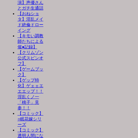
演】声優さん
とガチ生通話
【おねショ
タ】淫乱メイ
ド絶倫ドロー
イング
【キモい調教
師たちによる
催●記録】
【クリムゾン
公式スピンオ
フ】
【ゲームブッ
ク】
【ゲップ特
化】ゲェェエ
エエップ！！
淫乱くノ一
「桃子」見
参！！
【コミック】
○眠花嫁シリ
ーズ
【コミック】
透明人間にな