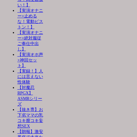
い！】
【実演オナニ
ー×止める
な！電動ピス
トン！】
【実演オナニ
ー×絶対服従
ご奉仕中出
し】
【実演オホ声
×神回セッ
ト】
【実録！】人
には言えない
性体験
【対魔忍
RPGX】
ASMRシリー
ズ
【抜き専】お
下劣ママの乳
コキ膣コキ妄
想SEX
【朗報】激安