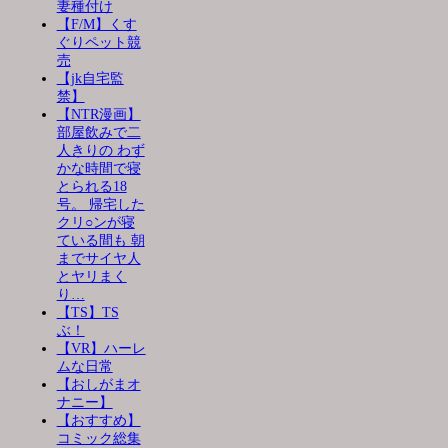
妻種付け
【F/M】くす
ぐりペット競
売
【jk自宅監
禁】
【NTR漫画】
部屋飲みで二
人きりの わず
かな時間で寝
とられる18
号。 帰宅した
クリ○ンが寝
ている間も 朝
までサイヤ人
とヤリまく
り…
【TS】TS
ぶ！
【VR】ハーレ
ムな日常
【おしがまオ
ナニー】
【おすすめ】
コミック総集