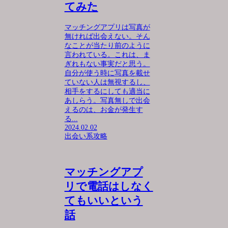
てみた
マッチングアプリは写真が
無ければ出会えない。そん
なことが当たり前のように
言われている。これは、ま
ぎれもない事実だと思う。
自分が使う時に写真を載せ
ていない人は無視するし、
相手をするにしても適当に
あしらう。写真無しで出会
えるのは、お金が発生す
る...
2024.02.02
出会い系攻略
マッチングアプ
リで電話はしなく
てもいいという
話