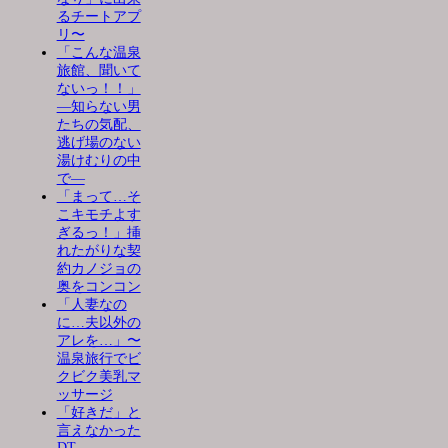
るチートアプ
リ〜
「こんな温泉
旅館、聞いて
ないっ！！」
―知らない男
たちの気配、
逃げ場のない
湯けむりの中
で―
「まって…そ
こキモチよす
ぎるっ！」挿
れたがりな契
約カノジョの
奥をコンコン
「人妻なの
に…夫以外の
アレを…」〜
温泉旅行でビ
クビク美乳マ
ッサージ
「好きだ」と
言えなかった
DT