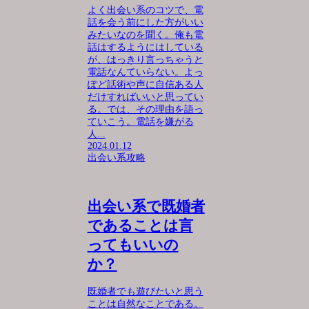
よく出会い系のコツで、電
話を会う前にした方がいい
みたいなのを聞く。俺も電
話はするようにはしている
が、はっきり言っちゃうと
電話なんていらない。よっ
ぽど話術や声に自信ある人
だけすればいいと思ってい
る。では、その理由を語っ
ていこう。電話を嫌がる
人...
2024.01.12
出会い系攻略
出会い系で既婚者
であることは言
ってもいいの
か？
既婚者でも遊びたいと思う
ことは自然なことである。