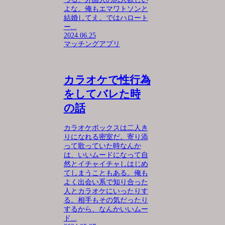
よな。俺もエマワトソンと
結婚してえ。ではハロート
ー...
2024.06.25
マッチングアプリ
カラオケで性行為
をしてバレた時
の話
カラオケボックスは二人き
りになれる密室だ。寄り添
って歌っていた時なんか
は、いいムードになって自
然とイチャイチャしはじめ
てしまうこともある。俺も
よく出会い系で知り合った
人とカラオケにいったりす
る。相手もその気だったり
するから、なんかいいムー
ド...