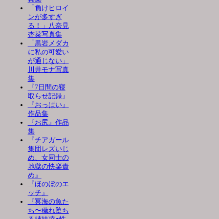
「負けヒロイ
ンが多すぎ
る！」八奈見
杏菜写真集
「黒岩メダカ
に私の可愛い
が通じない」
川井モナ写真
集
『7日間の寝
取らせ記録』
『おっぱい』
作品集
『お尻』作品
集
『チアガール
集団レズいじ
め、女同士の
地獄の快楽責
め』
『ほのぼのエ
ッチ』
『冥海の魚た
ち〜穢れ堕ち