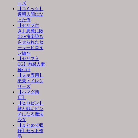
ーズ
【コミック】
透明人間にな
った俺
【セリフ付
き】悪魔に敗
北〜快楽堕ち
させられたセ
ーラーヒロイ
ン編〜
【セリフ入
CG】肉感人妻
種付け
【ヌキ専用】
絶景トイレシ
リーズ
【ハマダ商
店】
【ヒロピン】
敵と戦いピン
チになる魔法
少女
【まとめて収
録】セット作
品