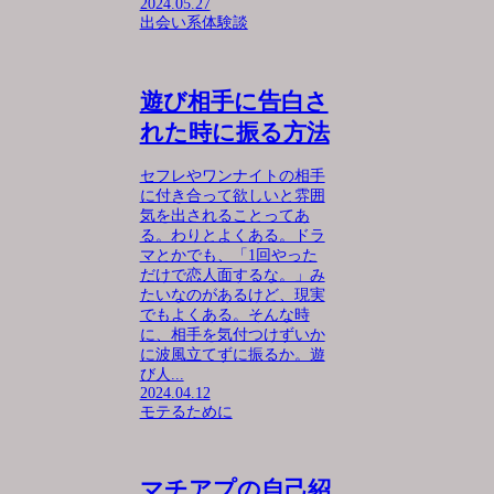
2024.05.27
出会い系体験談
遊び相手に告白さ
れた時に振る方法
セフレやワンナイトの相手
に付き合って欲しいと雰囲
気を出されることってあ
る。わりとよくある。ドラ
マとかでも、「1回やった
だけで恋人面するな。」み
たいなのがあるけど、現実
でもよくある。そんな時
に、相手を気付つけずいか
に波風立てずに振るか。遊
び人...
2024.04.12
モテるために
マチアプの自己紹