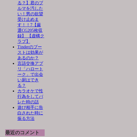
る？】君のブ
ルマを汚した
い！男の欲望
受け止めま
す！！7【厳
選CG205枚収
録】 【虚構ク
ラブ】
Tinderのブー
ストは効果が
あるのか？
言語交換アプ
リ「ハロート
ーク」で出会
い厨はでき
る？
カラオケで性
行為をしてバ
レた時の話
遊び相手に告
白された時に
振る方法
最近のコメント