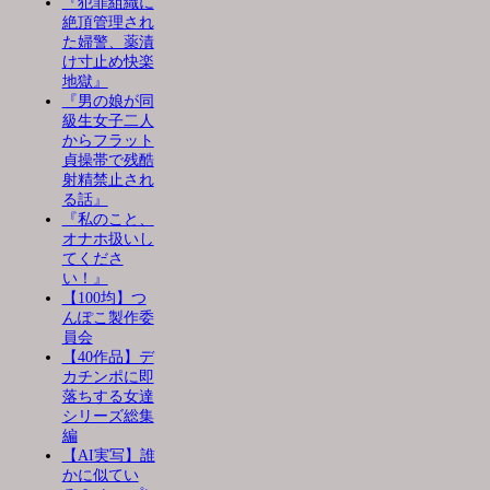
『犯罪組織に
絶頂管理され
た婦警、薬漬
け寸止め快楽
地獄』
『男の娘が同
級生女子二人
からフラット
貞操帯で残酷
射精禁止され
る話』
『私のこと、
オナホ扱いし
てくださ
い！』
【100均】つ
んぽこ製作委
員会
【40作品】デ
カチンポに即
落ちする女達
シリーズ総集
編
【AI実写】誰
かに似てい