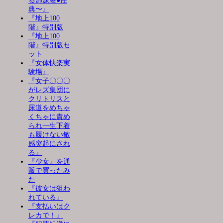
る姉妹凌●性
典〜』
『地上100
階』特別版
『地上100
階』特別版セ
ット
『女体快楽実
験場』
『女子〇〇〇
がレズ集団に
クリトリスと
尿道をめちゃ
くちゃに責め
られ一生下着
も履けない敏
感突起にされ
る』
『少女』を通
販で買ったみ
た
『彼女は狙わ
れている』
『支払いはク
レカで！』