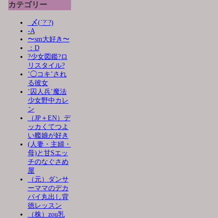
カテゴリー
_〆(´?`?)
-A
〜sm大好き〜
：D
?少女図鑑?ロ
リスタイル?
’◯コキ’され
る彼女
’囚人兵’魔法
少女野中カレ
ン
（JP＋EN）デ
ッカくてつよ
い艦娘が好き
(人妻・主婦・
母)と甘Sエッ
チのなぐさめ
屋
（元）ダンサ
ーママのデカ
パイ丸出し背
徳レッスン
（株）zou乳