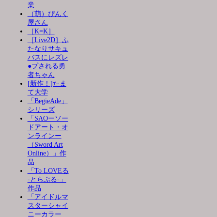
業
（萌）ぴんく
屋さん
［K=K］
［Live2D］ふ
たなりサキュ
バスにレズレ
●プされる勇
者ちゃん
[新作！]たま
て大学
「BegieAde」
シリーズ
「SAOーソー
ドアート・オ
ンラインー
（Sword Art
Online）」作
品
「To LOVEる
-とらぶる-」
作品
「アイドルマ
スターシャイ
ニーカラー