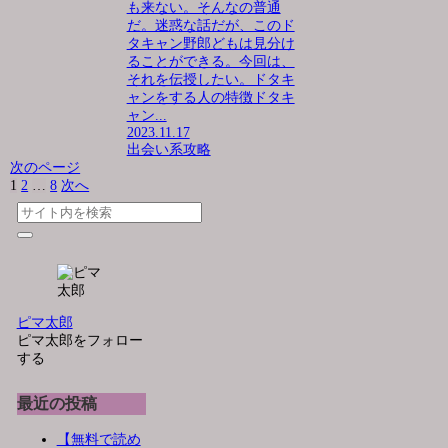
も来ない。そんなの普通
だ。迷惑な話だが、このド
タキャン野郎どもは見分け
ることができる。今回は、
それを伝授したい。ドタキ
ャンをする人の特徴ドタキ
ャン...
2023.11.17
出会い系攻略
次のページ
1
2
…
8
次へ
ピマ太郎
ピマ太郎をフォロー
する
最近の投稿
【無料で読め