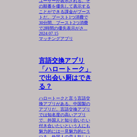
ユーザーが表示される。そ
の順番を優先して表示する
ことができる課金がブース
トだ。ブースト1つ消費で
30分間、ブースト2つ消費
で2時間の優先表示がさ...
2024.07.15
マッチングアプリ
言語交換アプリ
「ハロートーク」
で出会い厨はでき
る？
ハロートークと言う言語交
換アプリがある。中国製の
アプリだ。言語交換アプリ
では知名度の高いアプリ
で、外国人と知り合いたい
付き合いたいという人にも
魅力的には一見魅力的にう
つる。外国人の恋人欲しい