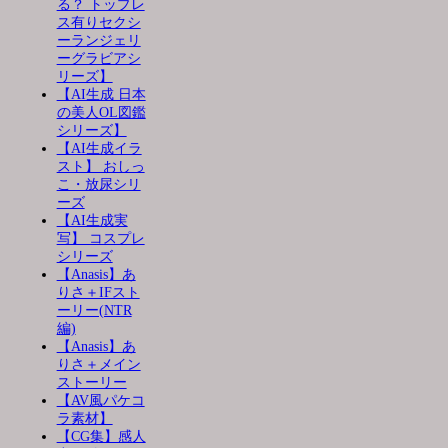
る？ トップレ
ス有りセクシ
ーランジェリ
ーグラビアシ
リーズ】
【AI生成 日本
の美人OL図鑑
シリーズ】
【AI生成イラ
スト】 おしっ
こ・放尿シリ
ーズ
【AI生成実
写】 コスプレ
シリーズ
【Anasis】あ
りさ＋IFスト
ーリー(NTR
編)
【Anasis】あ
りさ＋メイン
ストーリー
【AV風パケコ
ラ素材】
【CG集】感人