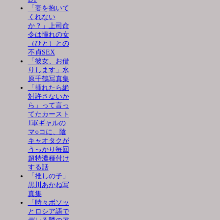
「妻を抱いて
くれない
か？」上司命
令は憧れの女
（ひと）との
不貞SEX
「彼女、お借
りします」水
原千鶴写真集
「挿れたら絶
対許さないか
ら」って言っ
てたカースト
1軍ギャルの
マ○コに、陰
キャオタクが
うっかり毎回
超特濃種付け
する話
「推しの子」
黒川あかね写
真集
「時々ボソッ
とロシア語で