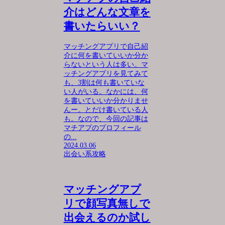
介はどんな文章を
書いたらいい？
マッチングアプリで自己紹
介に何を書いていいか分か
らないという人は多い。マ
ッチングアプリを見てみて
も、3割は何も書いていな
い人がいる。なかには、何
を書いていいか分かりませ
んー。とだけ書いている人
も。なので、今回の記事は
マチアプのプロフィール
の...
2024.03.06
出会い系攻略
マッチングアプ
リで顔写真無しで
出会えるのか試し