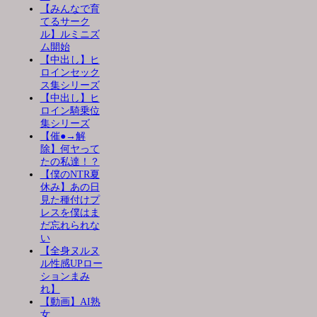
【みんなで育
てるサーク
ル】ルミニズ
ム開始
【中出し】ヒ
ロインセック
ス集シリーズ
【中出し】ヒ
ロイン騎乗位
集シリーズ
【催●→解
除】何ヤって
たの私達！？
【僕のNTR夏
休み】あの日
見た種付けプ
レスを僕はま
だ忘れられな
い
【全身ヌルヌ
ル性感UPロー
ションまみ
れ】
【動画】AI熟
女