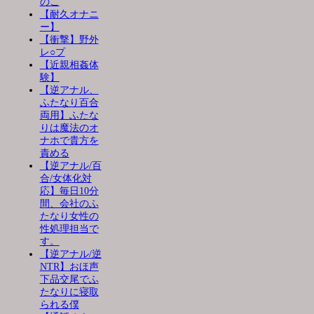
のこ
【耐久オナニ
ー】
【衝撃】野外
レ○プ
【近親相姦体
験】
【逆アナル、
ふたなり百合
両用】ふたな
りは魔法のオ
ナホで貴方を
責める
【逆アナル/百
合/女体化対
応】毎日10分
間、会社のふ
たなり女性の
性処理担当で
す。
【逆アナル/逆
NTR】おほ声
下品交尾でふ
たなりに寝取
られる僕