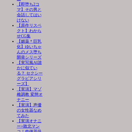
【即堕ち2コ
マ】その男と
会話してはい
けない
【原作リスペ
クト】わから
せCG集
【媚薬＊巨乳
化】ゆいちゃ
んのメス堕ち
開発シリーズ
【実写風AI誰
かに似てい
る？ セクシー
グラビアシリ
ーズ】
【実演】マゾ
雌調教 変態オ
ナニー
【実演】声優
の女性器なめ
てみた
【実演オナニ
ー×敗北マン
コ！肉便器扱