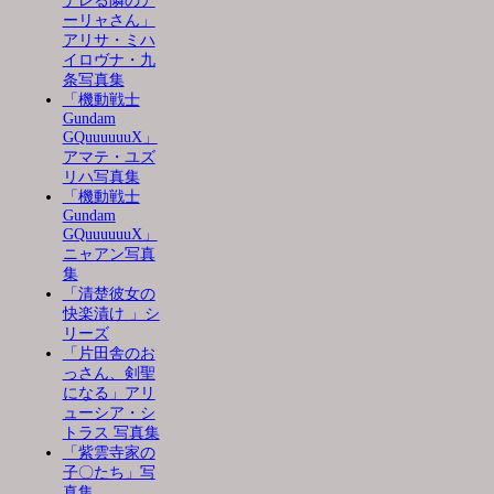
デレる隣のア
ーリャさん」
アリサ・ミハ
イロヴナ・九
条写真集
「機動戦士
Gundam
GQuuuuuuX」
アマテ・ユズ
リハ写真集
「機動戦士
Gundam
GQuuuuuuX」
ニャアン写真
集
「清楚彼女の
快楽漬け 」シ
リーズ
「片田舎のお
っさん、剣聖
になる」アリ
ューシア・シ
トラス 写真集
「紫雲寺家の
子〇たち」写
真集