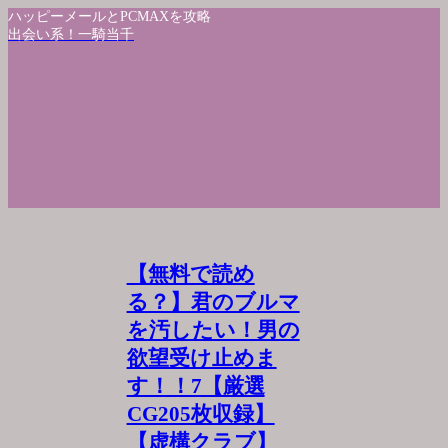
ハッピーメールとPCMAXを攻略
出会い系！一騎当千
【無料で読め
る？】君のブルマ
を汚したい！男の
欲望受け止めま
す！！7【厳選
CG205枚収録】
【虚構クラブ】