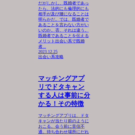
だがしかし、既婚者であっ
たら、法的にも倫理的にも
相手が及び腰になることは
明らかだ。では、既婚者で
あることを言わない方がい
いのか。否、それは違う。
既婚者であることを伝える
メリット出会い系で既婚
者...
2023.12.25
出会い系攻略
マッチングアプ
リでドタキャン
する人は事前に分
かる！その特徴
マッチングアプリは、ドタ
キャンが当たり前のように
おこる。会う前に音信不
通。待ち合わせ場所にだれ