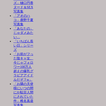
ズ」樋口円香
ヌード＆SEX
写真集
「アオのハ
コ」鹿野千夏
写真集
「あなたの」
じゃダメみた
い…
「いちばん長
い日」シリー
ズ
「お前がフっ
た陰キャ女、
今じゃフォロ
ワー100万人
超えの爆乳グ
ラビアアイド
ルだぞ？w」
「お隣の天使
様にいつの間
にか駄目人間
にされていた
件」椎名真昼
写真集