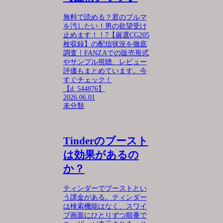
無料で読める？君のブルマ
を汚したい！男の欲望受け
止めます！！7【厳選CG205
枚収録】の配信状況を徹底
調査！FANZAでの販売形式
やサンプル視聴、レビュー
評価もまとめています。今
すぐチェック！
【d_544876】
2026.06.01
未分類
Tinderのブースト
は効果があるの
か？
ティンダーでブーストとい
う課金がある。ティンダー
は検索機能はなく、スワイ
プ画面にひとりずつ順番で