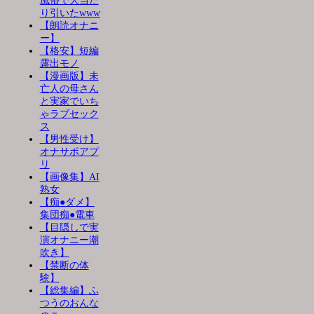
風俗で大当た
り引いたwww
【朗読オナニ
ー】
【格安】短編
露出モノ
【漫画版】未
亡人の母さん
と実家でいち
ゃラブセック
ス
【男性受け】
オナサポアプ
リ
【画像集】AI
熟女
【痴●ダメ】
集団痴●電車
【目隠しで実
演オナニー潮
吹き】
【禁断の体
験】
【総集編】ふ
つうのおんな