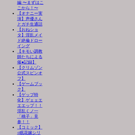
編 〜まずはこ
こから！〜
【オナニー実
演】声優さん
とガチ生通話
【おねショ
タ】淫乱メイ
ド絶倫ドロー
イング
【キモい調教
師たちによる
催●記録】
【クリムゾン
公式スピンオ
フ】
【ゲームブッ
ク】
【ゲップ特
化】ゲェェエ
エエップ！！
淫乱くノ一
「桃子」見
参！！
【コミック】
○眠花嫁シリ