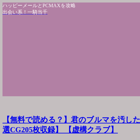
ハッピーメールとPCMAXを攻略
出会い系！一騎当千
【無料で読める？】君のブルマを汚した
選CG205枚収録】 【虚構クラブ】