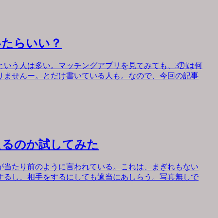
いたらいい？
という人は多い。マッチングアプリを見てみても、3割は何
りませんー。とだけ書いている人も。なので、今回の記事
えるのか試してみた
が当たり前のように言われている。これは、まぎれもない
するし、相手をするにしても適当にあしらう。写真無しで