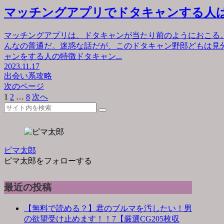
マッチングアプリでドタキャンする人
マッチングアプリは、ドタキャンが当たり前のようにおこる
んなの普通だ。迷惑な話だが、このドタキャン野郎どもは見
ャンをする人の特徴ドタキャン...
2023.11.17
出会い系攻略
次のページ
1
2
…
8
次へ
ピマ太郎
ピマ太郎をフォローする
最近の投稿
【無料で読める？】君のブルマを汚したい！男
の欲望受け止めます！！7【厳選CG205枚収