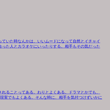
っていた時なんかは、いいムードになって自然とイチャイ
合った人とカラオケにいったりする。相手もその気だった
されることってある。わりとよくある。ドラマとかでも、
、現実でもよくある。そんな時に、相手を気付つけずいかに