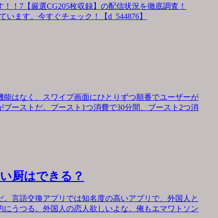
！！7【厳選CG205枚収録】の配信状況を徹底調査！
います。今すぐチェック！【d_544876】
機能はなく、スワイプ画面にひとりずつ順番でユーザーが
ブーストだ。ブースト1つ消費で30分間、ブースト2つ消
会い厨はできる？
だ。言語交換アプリでは知名度の高いアプリで、外国人と
的にうつる。外国人の恋人欲しいよな。俺もエマワトソン