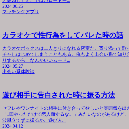
と結婚してえ。ではハロートー...
2024.06.25
マッチングアプリ
カラオケで性行為をしてバレた時の話
カラオケボックスは二人きりになれる密室だ。寄り添って歌
チャしはじめてしまうこともある。俺もよく出会い系で知り
りするから、なんかいいムード...
2024.05.27
出会い系体験談
遊び相手に告白された時に振る方法
セフレやワンナイトの相手に付き合って欲しいと雰囲気を出
「1回やっただけで恋人面するな。」みたいなのがあるけど
波風立てずに振るか。遊び人...
2024.04.12