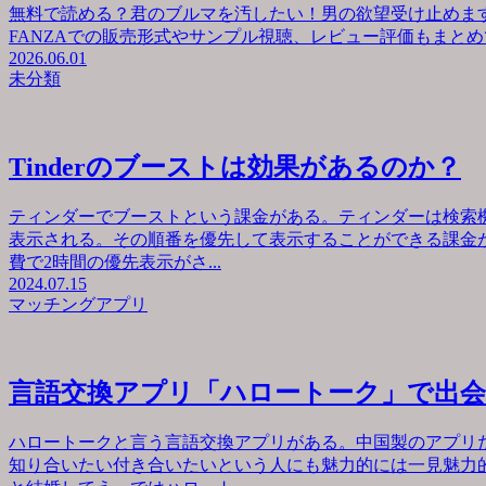
無料で読める？君のブルマを汚したい！男の欲望受け止めます
FANZAでの販売形式やサンプル視聴、レビュー評価もまとめて
2026.06.01
未分類
Tinderのブーストは効果があるのか？
ティンダーでブーストという課金がある。ティンダーは検索
表示される。その順番を優先して表示することができる課金が
費で2時間の優先表示がさ...
2024.07.15
マッチングアプリ
言語交換アプリ「ハロートーク」で出
ハロートークと言う言語交換アプリがある。中国製のアプリ
知り合いたい付き合いたいという人にも魅力的には一見魅力