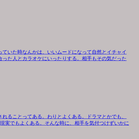
っていた時なんかは、いいムードになって自然とイチャイ
合った人とカラオケにいったりする。相手もその気だった
されることってある。わりとよくある。ドラマとかでも、
、現実でもよくある。そんな時に、相手を気付つけずいかに