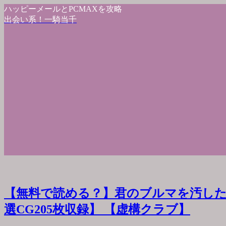
ハッピーメールとPCMAXを攻略
出会い系！一騎当千
【無料で読める？】君のブルマを汚した
選CG205枚収録】 【虚構クラブ】