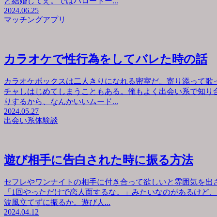
と結婚してえ。ではハロートー...
2024.06.25
マッチングアプリ
カラオケで性行為をしてバレた時の話
カラオケボックスは二人きりになれる密室だ。寄り添って歌
チャしはじめてしまうこともある。俺もよく出会い系で知り
りするから、なんかいいムード...
2024.05.27
出会い系体験談
遊び相手に告白された時に振る方法
セフレやワンナイトの相手に付き合って欲しいと雰囲気を出
「1回やっただけで恋人面するな。」みたいなのがあるけど
波風立てずに振るか。遊び人...
2024.04.12