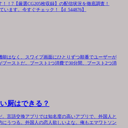
！！7【厳選CG205枚収録】の配信状況を徹底調査！
います。今すぐチェック！【d_544876】
機能はなく、スワイプ画面にひとりずつ順番でユーザーが
ブーストだ。ブースト1つ消費で30分間、ブースト2つ消
会い厨はできる？
だ。言語交換アプリでは知名度の高いアプリで、外国人と
的にうつる。外国人の恋人欲しいよな。俺もエマワトソン