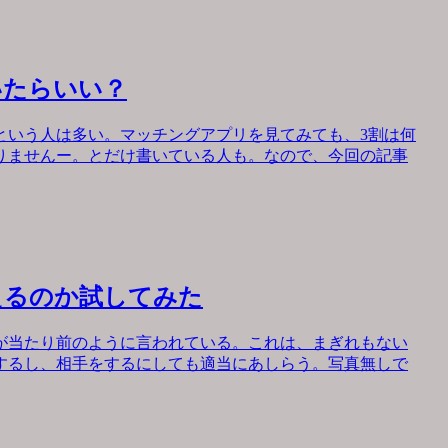
いたらいい？
という人は多い。マッチングアプリを見てみても、3割は何
りませんー。とだけ書いている人も。なので、今回の記事
えるのか試してみた
が当たり前のように言われている。これは、まぎれもない
するし、相手をするにしても適当にあしらう。写真無しで