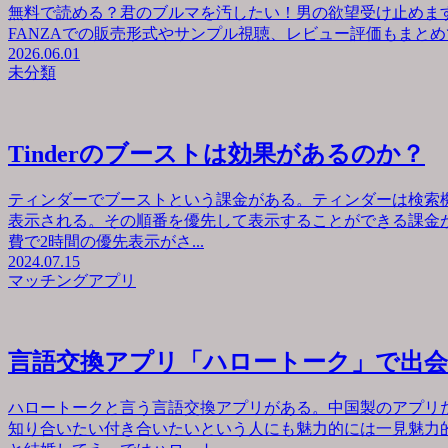
無料で読める？君のブルマを汚したい！男の欲望受け止めます
FANZAでの販売形式やサンプル視聴、レビュー評価もまとめて
2026.06.01
未分類
Tinderのブーストは効果があるのか？
ティンダーでブーストという課金がある。ティンダーは検索
表示される。その順番を優先して表示することができる課金が
費で2時間の優先表示がさ...
2024.07.15
マッチングアプリ
言語交換アプリ「ハロートーク」で出
ハロートークと言う言語交換アプリがある。中国製のアプリ
知り合いたい付き合いたいという人にも魅力的には一見魅力