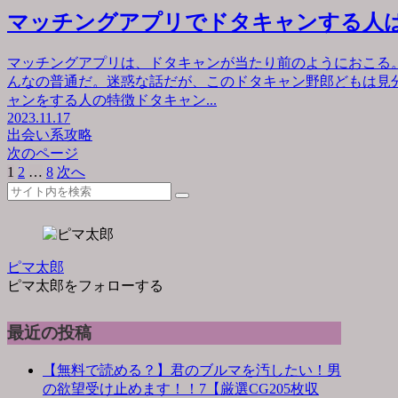
マッチングアプリでドタキャンする人
マッチングアプリは、ドタキャンが当たり前のようにおこる
んなの普通だ。迷惑な話だが、このドタキャン野郎どもは見
ャンをする人の特徴ドタキャン...
2023.11.17
出会い系攻略
次のページ
1
2
…
8
次へ
ピマ太郎
ピマ太郎をフォローする
最近の投稿
【無料で読める？】君のブルマを汚したい！男
の欲望受け止めます！！7【厳選CG205枚収