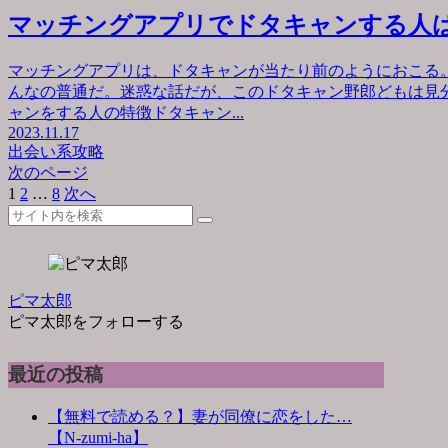
マッチングアプリでドタキャンする人
マッチングアプリは、ドタキャンが当たり前のようにおこる
んなの普通だ。迷惑な話だが、このドタキャン野郎どもは見
ャンをする人の特徴ドタキャン...
2023.11.17
出会い系攻略
次のページ
1
2
…
8
次へ
ピマ太郎
ピマ太郎をフォローする
最近の投稿
【無料で読める？】妻が同僚に恋をした…
【N-zumi-ha】