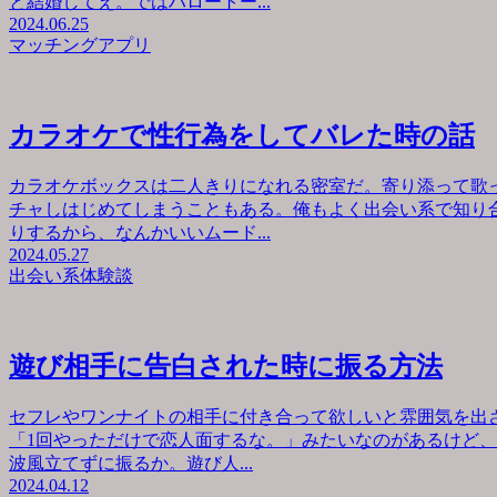
と結婚してえ。ではハロートー...
2024.06.25
マッチングアプリ
カラオケで性行為をしてバレた時の話
カラオケボックスは二人きりになれる密室だ。寄り添って歌
チャしはじめてしまうこともある。俺もよく出会い系で知り
りするから、なんかいいムード...
2024.05.27
出会い系体験談
遊び相手に告白された時に振る方法
セフレやワンナイトの相手に付き合って欲しいと雰囲気を出
「1回やっただけで恋人面するな。」みたいなのがあるけど
波風立てずに振るか。遊び人...
2024.04.12