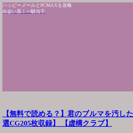
ハッピーメールとPCMAXを攻略
出会い系！一騎当千
【無料で読める？】君のブルマを汚した
選CG205枚収録】 【虚構クラブ】