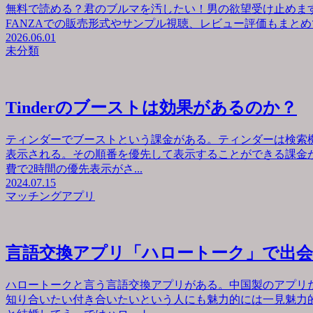
無料で読める？君のブルマを汚したい！男の欲望受け止めます
FANZAでの販売形式やサンプル視聴、レビュー評価もまとめて
2026.06.01
未分類
Tinderのブーストは効果があるのか？
ティンダーでブーストという課金がある。ティンダーは検索
表示される。その順番を優先して表示することができる課金が
費で2時間の優先表示がさ...
2024.07.15
マッチングアプリ
言語交換アプリ「ハロートーク」で出
ハロートークと言う言語交換アプリがある。中国製のアプリ
知り合いたい付き合いたいという人にも魅力的には一見魅力