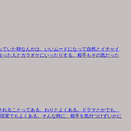
っていた時なんかは、いいムードになって自然とイチャイ
合った人とカラオケにいったりする。相手もその気だった
されることってある。わりとよくある。ドラマとかでも、
、現実でもよくある。そんな時に、相手を気付つけずいかに