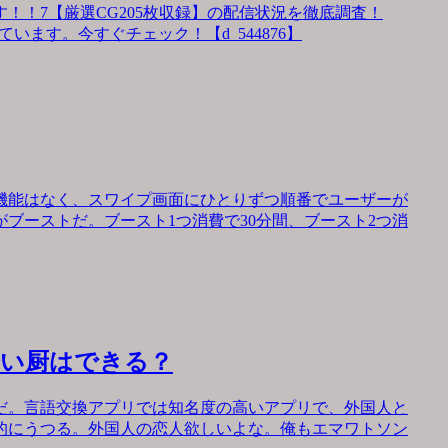
！！7【厳選CG205枚収録】の配信状況を徹底調査！
います。今すぐチェック！【d_544876】
機能はなく、スワイプ画面にひとりずつ順番でユーザーが
ブーストだ。ブースト1つ消費で30分間、ブースト2つ消
会い厨はできる？
だ。言語交換アプリでは知名度の高いアプリで、外国人と
的にうつる。外国人の恋人欲しいよな。俺もエマワトソン