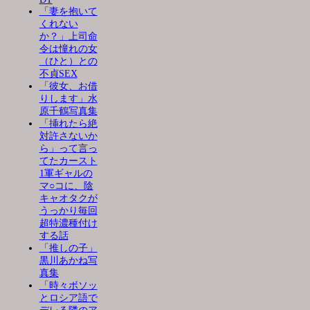
「妻を抱いて
くれない
か？」上司命
令は憧れの女
（ひと）との
不貞SEX
「彼女、お借
りします」水
原千鶴写真集
「挿れたら絶
対許さないか
ら」って言っ
てたカースト
1軍ギャルの
マ○コに、陰
キャオタクが
うっかり毎回
超特濃種付け
する話
「推しの子」
黒川あかね写
真集
「時々ボソッ
とロシア語で