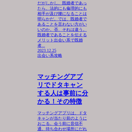
だがしかし、既婚者であっ
たら、法的にも倫理的にも
相手が及び腰になることは
明らかだ。では、既婚者で
あることを言わない方がい
いのか。否、それは違う。
既婚者であることを伝える
メリット出会い系で既婚
者...
2023.12.25
出会い系攻略
マッチングアプ
リでドタキャン
する人は事前に分
かる！その特徴
マッチングアプリは、ドタ
キャンが当たり前のように
おこる。会う前に音信不
通。待ち合わせ場所にだれ