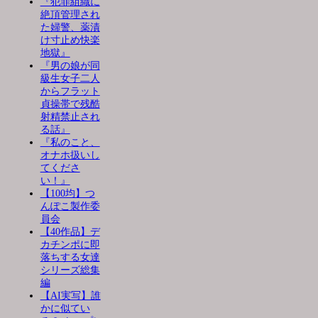
『犯罪組織に
絶頂管理され
た婦警、薬漬
け寸止め快楽
地獄』
『男の娘が同
級生女子二人
からフラット
貞操帯で残酷
射精禁止され
る話』
『私のこと、
オナホ扱いし
てくださ
い！』
【100均】つ
んぽこ製作委
員会
【40作品】デ
カチンポに即
落ちする女達
シリーズ総集
編
【AI実写】誰
かに似てい