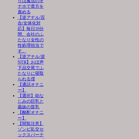
りは魔法のオ
ナホで貴方を
責める
【逆アナル/百
合/女体化対
応】毎日10分
間、会社のふ
たなり女性の
性処理担当で
す。
【逆アナル/逆
NTR】おほ声
下品交尾でふ
たなりに寝取
られる僕
【通話オナニ
ー】
【選択】幼な
じみの巨乳と
義妹の貧乳
【酩酊オナニ
ー】
【閲覧注意】
ゾンビ乱交セ
ックスパーテ