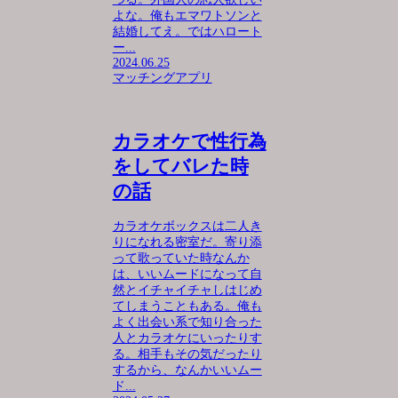
よな。俺もエマワトソンと
結婚してえ。ではハロート
ー...
2024.06.25
マッチングアプリ
カラオケで性行為
をしてバレた時
の話
カラオケボックスは二人き
りになれる密室だ。寄り添
って歌っていた時なんか
は、いいムードになって自
然とイチャイチャしはじめ
てしまうこともある。俺も
よく出会い系で知り合った
人とカラオケにいったりす
る。相手もその気だったり
するから、なんかいいムー
ド...