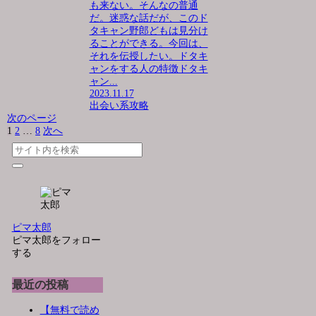
も来ない。そんなの普通
だ。迷惑な話だが、このド
タキャン野郎どもは見分け
ることができる。今回は、
それを伝授したい。ドタキ
ャンをする人の特徴ドタキ
ャン...
2023.11.17
出会い系攻略
次のページ
1
2
…
8
次へ
ピマ太郎
ピマ太郎をフォロー
する
最近の投稿
【無料で読め