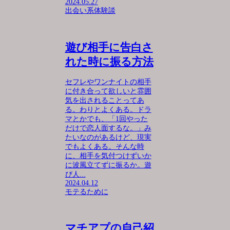
2024.05.27
出会い系体験談
遊び相手に告白さ
れた時に振る方法
セフレやワンナイトの相手
に付き合って欲しいと雰囲
気を出されることってあ
る。わりとよくある。ドラ
マとかでも、「1回やった
だけで恋人面するな。」み
たいなのがあるけど、現実
でもよくある。そんな時
に、相手を気付つけずいか
に波風立てずに振るか。遊
び人...
2024.04.12
モテるために
マチアプの自己紹