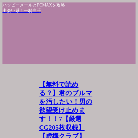
ハッピーメールとPCMAXを攻略
出会い系！一騎当千
【無料で読め
る？】君のブルマ
を汚したい！男の
欲望受け止めま
す！！7【厳選
CG205枚収録】
【虚構クラブ】