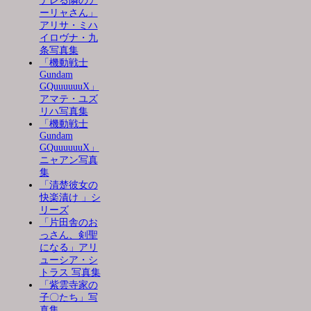
デレる隣のア
ーリャさん」
アリサ・ミハ
イロヴナ・九
条写真集
「機動戦士
Gundam
GQuuuuuuX」
アマテ・ユズ
リハ写真集
「機動戦士
Gundam
GQuuuuuuX」
ニャアン写真
集
「清楚彼女の
快楽漬け 」シ
リーズ
「片田舎のお
っさん、剣聖
になる」アリ
ューシア・シ
トラス 写真集
「紫雲寺家の
子〇たち」写
真集