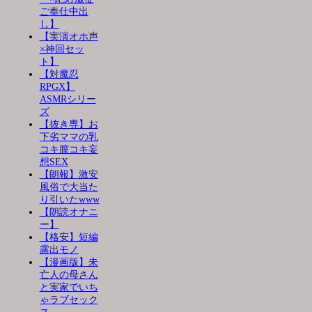
ご奉仕中出
し】
【実演オホ声
×神回セッ
ト】
【対魔忍
RPGX】
ASMRシリー
ズ
【抜き専】お
下劣ママの乳
コキ膣コキ妄
想SEX
【朗報】激安
風俗で大当た
り引いたwww
【朗読オナニ
ー】
【格安】短編
露出モノ
【漫画版】未
亡人の母さん
と実家でいち
ゃラブセック