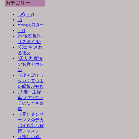
カテゴリー
_〆(´?`?)
-A
〜sm大好き〜
：D
?少女図鑑?ロ
リスタイル?
’◯コキ’され
る彼女
’囚人兵’魔法
少女野中カレ
ン
（JP＋EN）デ
ッカくてつよ
い艦娘が好き
(人妻・主婦・
母)と甘Sエッ
チのなぐさめ
屋
（元）ダンサ
ーママのデカ
パイ丸出し背
徳レッスン
（株）zou乳