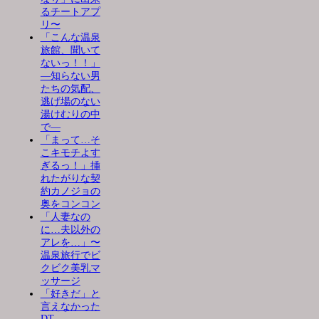
るチートアプ
リ〜
「こんな温泉
旅館、聞いて
ないっ！！」
―知らない男
たちの気配、
逃げ場のない
湯けむりの中
で―
「まって…そ
こキモチよす
ぎるっ！」挿
れたがりな契
約カノジョの
奥をコンコン
「人妻なの
に…夫以外の
アレを…」〜
温泉旅行でビ
クビク美乳マ
ッサージ
「好きだ」と
言えなかった
DT