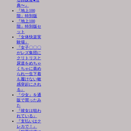
る姉妹凌●性
典〜』
『地上100
階』特別版
『地上100
階』特別版セ
ット
『女体快楽実
験場』
『女子〇〇〇
がレズ集団に
クリトリスと
尿道をめちゃ
くちゃに責め
られ一生下着
も履けない敏
感突起にされ
る』
『少女』を通
販で買ったみ
た
『彼女は狙わ
れている』
『支払いはク
レカで！』