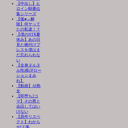
【中出し】ヒ
ロイン騎乗位
集シリーズ
【催●→解
除】何ヤって
たの私達！？
【僕のNTR夏
休み】あの日
見た種付けプ
レスを僕はま
だ忘れられな
い
【全身ヌルヌ
ル性感UPロー
ションまみ
れ】
【動画】AI熟
女
【即堕ち2コ
マ】その男と
会話してはい
けない
【原作リスペ
クト】わから
せCG集