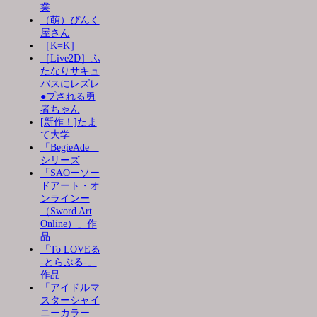
業
（萌）ぴんく
屋さん
［K=K］
［Live2D］ふ
たなりサキュ
バスにレズレ
●プされる勇
者ちゃん
[新作！]たま
て大学
「BegieAde」
シリーズ
「SAOーソー
ドアート・オ
ンラインー
（Sword Art
Online）」作
品
「To LOVEる
-とらぶる-」
作品
「アイドルマ
スターシャイ
ニーカラー