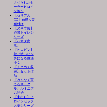
させられたセ
ーラーヒロイ
ン編〜
【セリフ入
CG】肉感人妻
種付け
【ヌキ専用】
絶景トイレシ
リーズ
【ハマダ商
店】
【ヒロピン】
敵と戦いピン
チになる魔法
少女
【まとめて収
録】セット作
品
【みんなで育
てるサーク
ル】ルミニズ
ム開始
【中出し】ヒ
ロインセック
ス集シリーズ