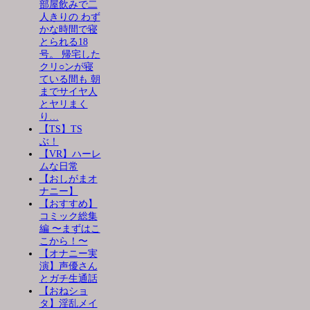
部屋飲みで二
人きりの わず
かな時間で寝
とられる18
号。 帰宅した
クリ○ンが寝
ている間も 朝
までサイヤ人
とヤリまく
り…
【TS】TS
ぶ！
【VR】ハーレ
ムな日常
【おしがまオ
ナニー】
【おすすめ】
コミック総集
編 〜まずはこ
こから！〜
【オナニー実
演】声優さん
とガチ生通話
【おねショ
タ】淫乱メイ