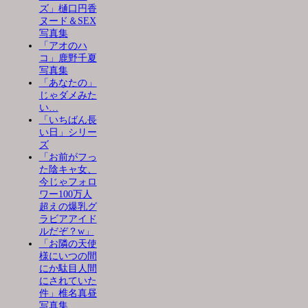
ズ」樋口円香
ヌード＆SEX
写真集
「アオのハ
コ」鹿野千夏
写真集
「あなたの」
じゃダメみた
い…
「いちばん長
い日」シリー
ズ
「お前がフっ
た陰キャ女、
今じゃフォロ
ワー100万人
超えの爆乳グ
ラビアアイド
ルだぞ？w」
「お隣の天使
様にいつの間
にか駄目人間
にされていた
件」椎名真昼
写真集