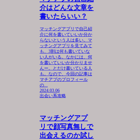
介はどんな文章を
書いたらいい？
マッチングアプリで自己紹
介に何を書いていいか分か
らないという人は多い。マ
ッチングアプリを見てみて
も、3割は何も書いていな
い人がいる。なかには、何
を書いていいか分かりませ
んー。とだけ書いている人
も。なので、今回の記事は
マチアプのプロフィール
の...
2024.03.06
出会い系攻略
マッチングアプ
リで顔写真無しで
出会えるのか試し