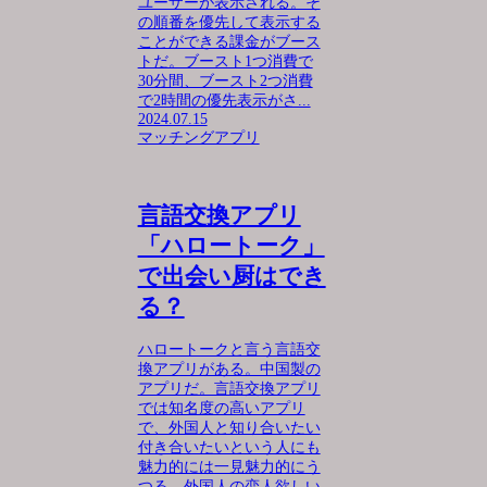
ユーザーが表示される。そ
の順番を優先して表示する
ことができる課金がブース
トだ。ブースト1つ消費で
30分間、ブースト2つ消費
で2時間の優先表示がさ...
2024.07.15
マッチングアプリ
言語交換アプリ
「ハロートーク」
で出会い厨はでき
る？
ハロートークと言う言語交
換アプリがある。中国製の
アプリだ。言語交換アプリ
では知名度の高いアプリ
で、外国人と知り合いたい
付き合いたいという人にも
魅力的には一見魅力的にう
つる。外国人の恋人欲しい