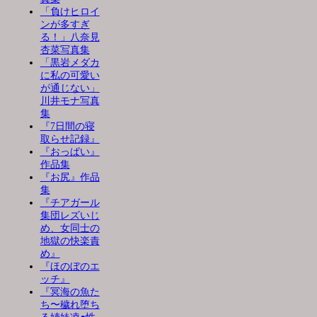
「負けヒロイ
ンが多すぎ
る！」八奈見
杏菜写真集
「黒岩メダカ
に私の可愛い
が通じない」
川井モナ写真
集
『7日間の寝
取らせ記録』
『おっぱい』
作品集
『お尻』作品
集
『チアガール
集団レズいじ
め、女同士の
地獄の快楽責
め』
『ほのぼのエ
ッチ』
『冥海の魚た
ち〜穢れ堕ち