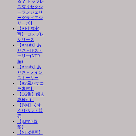
る？ トップレ
ス有りセクシ
ーランジェリ
ーグラビアシ
リーズ】
【AI生成実
写】 コスプレ
シリーズ
【Anasis】あ
りさ＋IFスト
ーリー(NTR
編)
【Anasis】あ
りさ＋メイン
ストーリー
【AV風パケコ
ラ素材】
【CG集】感人
妻種付け
【F/M】くす
ぐりペット競
売
【jk自宅監
禁】
【NTR漫画】