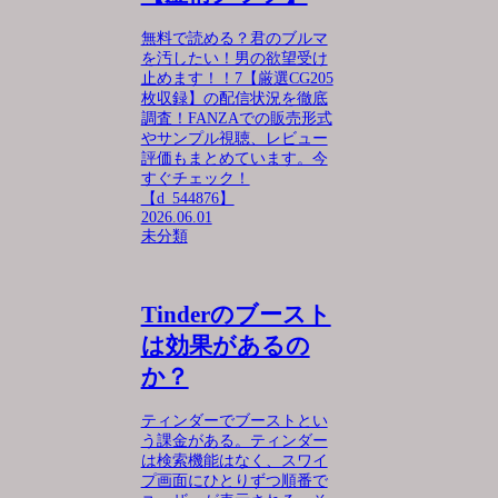
無料で読める？君のブルマ
を汚したい！男の欲望受け
止めます！！7【厳選CG205
枚収録】の配信状況を徹底
調査！FANZAでの販売形式
やサンプル視聴、レビュー
評価もまとめています。今
すぐチェック！
【d_544876】
2026.06.01
未分類
Tinderのブースト
は効果があるの
か？
ティンダーでブーストとい
う課金がある。ティンダー
は検索機能はなく、スワイ
プ画面にひとりずつ順番で