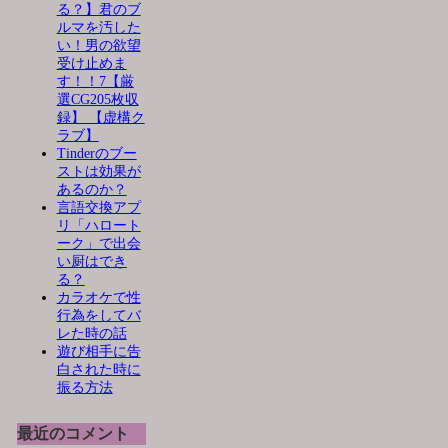
る？】君のブ
ルマを汚した
い！男の欲望
受け止めま
す！！7【厳
選CG205枚収
録】 【虚構ク
ラブ】
Tinderのブー
ストは効果が
あるのか？
言語交換アプ
リ「ハロート
ーク」で出会
い厨はでき
る？
カラオケで性
行為をしてバ
レた時の話
遊び相手に告
白された時に
振る方法
最近のコメント