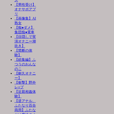
ス
【男性受け】
オナサポアプ
リ
【画像集】AI
熟女
【痴●ダメ】
集団痴●電車
【目隠しで実
演オナニー潮
吹き】
【禁断の体
験】
【総集編】ふ
つうのおんな
のこ
【耐久オナニ
ー】
【衝撃】野外
レ○プ
【近親相姦体
験】
【逆アナル、
ふたなり百合
両用】ふたな