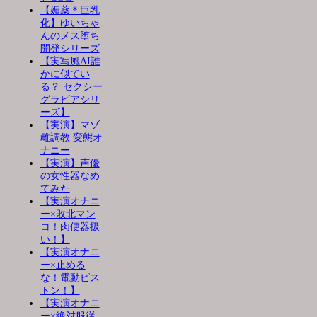
【媚薬＊巨乳
化】ゆいちゃ
んのメス堕ち
開発シリーズ
【実写風AI誰
かに似てい
る？ セクシー
グラビアシリ
ーズ】
【実演】マゾ
雌調教 変態オ
ナニー
【実演】声優
の女性器なめ
てみた
【実演オナニ
ー×敗北マン
コ！肉便器扱
い！】
【実演オナニ
ー×止める
な！電動ピス
トン！】
【実演オナニ
ー×絶対服従