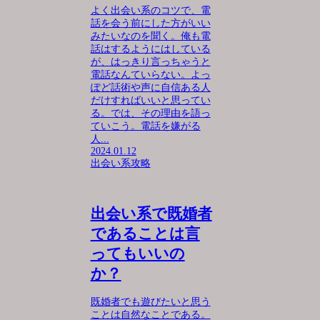
よく出会い系のコツで、電
話を会う前にした方がいい
みたいなのを聞く。俺も電
話はするようにはしている
が、はっきり言っちゃうと
電話なんていらない。よっ
ぽど話術や声に自信ある人
だけすればいいと思ってい
る。では、その理由を語っ
ていこう。電話を嫌がる
人...
2024.01.12
出会い系攻略
出会い系で既婚者
であることは言
ってもいいの
か？
既婚者でも遊びたいと思う
ことは自然なことである。