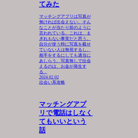
てみた
マッチングアプリは写真が
無ければ出会えない。そん
なことが当たり前のように
言われている。これは、ま
ぎれもない事実だと思う。
自分が使う時に写真を載せ
ていない人は無視するし、
相手をするにしても適当に
あしらう。写真無しで出会
えるのは、お金が発生す
る...
2024.02.02
出会い系攻略
マッチングアプ
リで電話はしなく
てもいいという
話