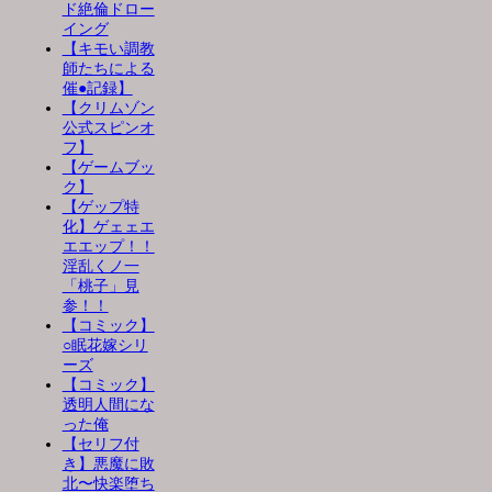
ド絶倫ドロー
イング
【キモい調教
師たちによる
催●記録】
【クリムゾン
公式スピンオ
フ】
【ゲームブッ
ク】
【ゲップ特
化】ゲェェエ
エエップ！！
淫乱くノ一
「桃子」見
参！！
【コミック】
○眠花嫁シリ
ーズ
【コミック】
透明人間にな
った俺
【セリフ付
き】悪魔に敗
北〜快楽堕ち