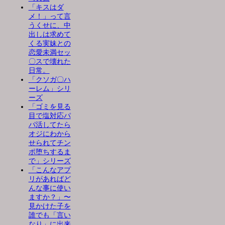
「キスはダ
メ！」って言
うくせに、中
出しは求めて
くる実妹との
恋愛未満セッ
〇スで壊れた
日常。
「クソガ〇ハ
ーレム」シリ
ーズ
「ゴミを見る
目で塩対応パ
パ活してたら
オジにわから
せられてチン
ポ堕ちするま
で」シリーズ
「こんなアプ
リがあればど
んな事に使い
ますか？」〜
見かけた子を
誰でも「言い
なり」に出来