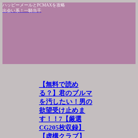
ハッピーメールとPCMAXを攻略
出会い系！一騎当千
【無料で読め
る？】君のブルマ
を汚したい！男の
欲望受け止めま
す！！7【厳選
CG205枚収録】
【虚構クラブ】