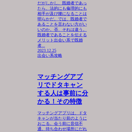
だがしかし、既婚者であっ
たら、法的にも倫理的にも
相手が及び腰になることは
明らかだ。では、既婚者で
あることを言わない方がい
いのか。否、それは違う。
既婚者であることを伝える
メリット出会い系で既婚
者...
2023.12.25
出会い系攻略
マッチングアプ
リでドタキャン
する人は事前に分
かる！その特徴
マッチングアプリは、ドタ
キャンが当たり前のように
おこる。会う前に音信不
通。待ち合わせ場所にだれ