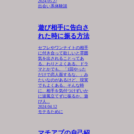
2024.05.27
出会い系体験談
遊び相手に告白さ
れた時に振る方法
セフレやワンナイトの相手
に付き合って欲しいと雰囲
気を出されることってあ
る。わりとよくある。ドラ
マとかでも、「1回やった
だけで恋人面するな。」み
たいなのがあるけど、現実
でもよくある。そんな時
に、相手を気付つけずいか
に波風立てずに振るか。遊
び人...
2024.04.12
モテるために
マチアプの自己紹