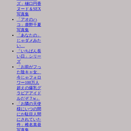
ズ」樋口円香
ヌード＆SEX
写真集
「アオのハ
コ」鹿野千夏
写真集
「あなたの」
じゃダメみた
い…
「いちばん長
い日」シリー
ズ
「お前がフっ
た陰キャ女、
今じゃフォロ
ワー100万人
超えの爆乳グ
ラビアアイド
ルだぞ？w」
「お隣の天使
様にいつの間
にか駄目人間
にされていた
件」椎名真昼
写真集