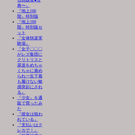
る姉妹凌●性
典〜』
『地上100
階』特別版
『地上100
階』特別版セ
ット
『女体快楽実
験場』
『女子〇〇〇
がレズ集団に
クリトリスと
尿道をめちゃ
くちゃに責め
られ一生下着
も履けない敏
感突起にされ
る』
『少女』を通
販で買ったみ
た
『彼女は狙わ
れている』
『支払いはク
レカで！』