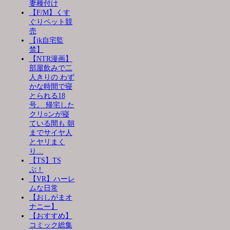
妻種付け
【F/M】くす
ぐりペット競
売
【jk自宅監
禁】
【NTR漫画】
部屋飲みで二
人きりの わず
かな時間で寝
とられる18
号。 帰宅した
クリ○ンが寝
ている間も 朝
までサイヤ人
とヤリまく
り…
【TS】TS
ぶ！
【VR】ハーレ
ムな日常
【おしがまオ
ナニー】
【おすすめ】
コミック総集