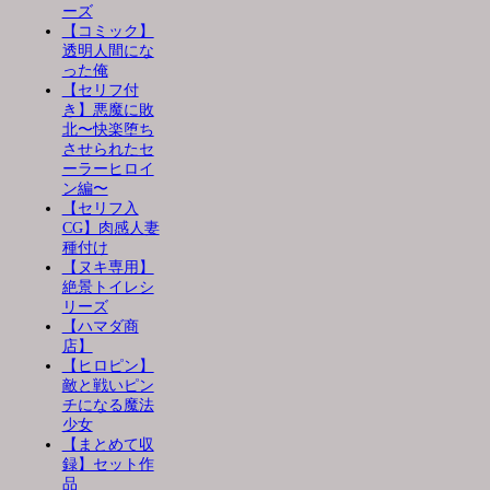
ーズ
【コミック】
透明人間にな
った俺
【セリフ付
き】悪魔に敗
北〜快楽堕ち
させられたセ
ーラーヒロイ
ン編〜
【セリフ入
CG】肉感人妻
種付け
【ヌキ専用】
絶景トイレシ
リーズ
【ハマダ商
店】
【ヒロピン】
敵と戦いピン
チになる魔法
少女
【まとめて収
録】セット作
品