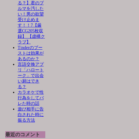
る？】君のブ
ルマを汚した
い！男の欲望
受け止めま
す！！7【厳
選CG205枚収
録】 【虚構ク
ラブ】
Tinderのブー
ストは効果が
あるのか？
言語交換アプ
リ「ハロート
ーク」で出会
い厨はでき
る？
カラオケで性
行為をしてバ
レた時の話
遊び相手に告
白された時に
振る方法
最近のコメント