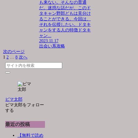
も来ない。そんなの普通
だ。迷惑な話だが、このド
タキャン野郎どもは見分け
ることができる。今回は、
それを伝授したい。ドタキ
ャンをする人の特徴ドタキ
ャン...
2023.11.17
出会い系攻略
次のページ
1
2
…
8
次へ
ピマ太郎
ピマ太郎をフォロー
する
最近の投稿
【無料で読め