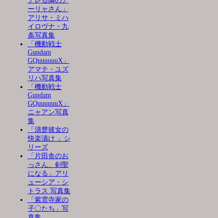
デレる隣のア
ーリャさん」
アリサ・ミハ
イロヴナ・九
条写真集
「機動戦士
Gundam
GQuuuuuuX」
アマテ・ユズ
リハ写真集
「機動戦士
Gundam
GQuuuuuuX」
ニャアン写真
集
「清楚彼女の
快楽漬け 」シ
リーズ
「片田舎のお
っさん、剣聖
になる」アリ
ューシア・シ
トラス 写真集
「紫雲寺家の
子〇たち」写
真集