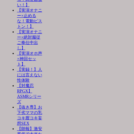
い！】
【実演オナニ
ー×止める
な！電動ピス
トン！】
【実演オナニ
ー×絶対服従
ご奉仕中出
し】
【実演オホ声
×神回セッ
ト】
【実録！】人
には言えない
性体験
【対魔忍
RPGX】
ASMRシリー
ズ
【抜き専】お
下劣ママの乳
コキ膣コキ妄
想SEX
【朗報】激安