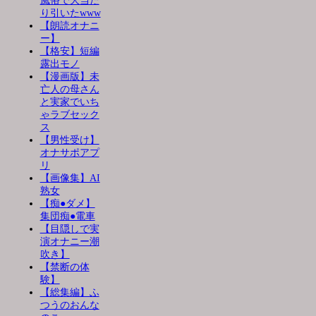
風俗で大当た
り引いたwww
【朗読オナニ
ー】
【格安】短編
露出モノ
【漫画版】未
亡人の母さん
と実家でいち
ゃラブセック
ス
【男性受け】
オナサポアプ
リ
【画像集】AI
熟女
【痴●ダメ】
集団痴●電車
【目隠しで実
演オナニー潮
吹き】
【禁断の体
験】
【総集編】ふ
つうのおんな