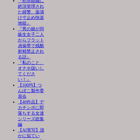
『犯罪組織に
絶頂管理され
た婦警、薬漬
け寸止め快楽
地獄』
『男の娘が同
級生女子二人
からフラット
貞操帯で残酷
射精禁止され
る話』
『私のこと、
オナホ扱いし
てくださ
い！』
【100均】つ
んぽこ製作委
員会
【40作品】デ
カチンポに即
落ちする女達
シリーズ総集
編
【AI実写】誰
かに似てい