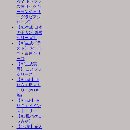
る？ トップレ
ス有りセクシ
ーランジェリ
ーグラビアシ
リーズ】
【AI生成 日本
の美人OL図鑑
シリーズ】
【AI生成イラ
スト】 おしっ
こ・放尿シリ
ーズ
【AI生成実
写】 コスプレ
シリーズ
【Anasis】あ
りさ＋IFスト
ーリー(NTR
編)
【Anasis】あ
りさ＋メイン
ストーリー
【AV風パケコ
ラ素材】
【CG集】感人