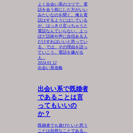
よく出会い系のコツで、電
話を会う前にした方がいい
みたいなのを聞く。俺も電
話はするようにはしている
が、はっきり言っちゃうと
電話なんていらない。よっ
ぽど話術や声に自信ある人
だけすればいいと思ってい
る。では、その理由を語っ
ていこう。電話を嫌がる
人...
2024.01.12
出会い系攻略
出会い系で既婚者
であることは言
ってもいいの
か？
既婚者でも遊びたいと思う
ことは自然なことである。