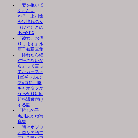
「妻を抱いて
くれない
か？」上司命
令は憧れの女
（ひと）との
不貞SEX
「彼女、お借
りします」水
原千鶴写真集
「挿れたら絶
対許さないか
ら」って言っ
てたカースト
1軍ギャルの
マ○コに、陰
キャオタクが
うっかり毎回
超特濃種付け
する話
「推しの子」
黒川あかね写
真集
「時々ボソッ
とロシア語で