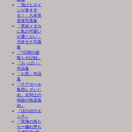
「負けヒロイ
ンが多すぎ
る！」八奈見
杏菜写真集
「黒岩メダカ
に私の可愛い
が通じない」
川井モナ写真
集
『7日間の寝
取らせ記録』
『おっぱい』
作品集
『お尻』作品
集
『チアガール
集団レズいじ
め、女同士の
地獄の快楽責
め』
『ほのぼのエ
ッチ』
『冥海の魚た
ち〜穢れ堕ち