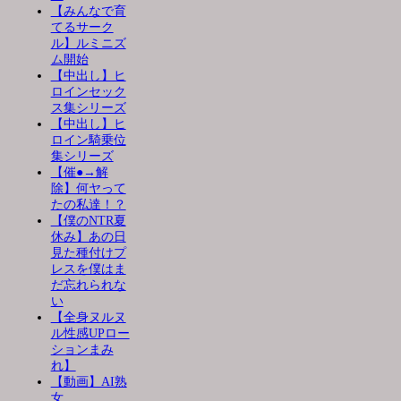
【みんなで育
てるサーク
ル】ルミニズ
ム開始
【中出し】ヒ
ロインセック
ス集シリーズ
【中出し】ヒ
ロイン騎乗位
集シリーズ
【催●→解
除】何ヤって
たの私達！？
【僕のNTR夏
休み】あの日
見た種付けプ
レスを僕はま
だ忘れられな
い
【全身ヌルヌ
ル性感UPロー
ションまみ
れ】
【動画】AI熟
女