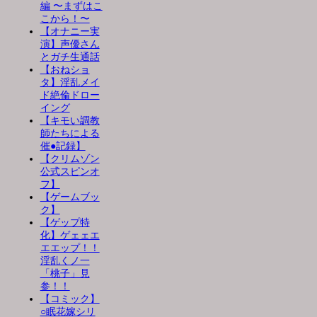
編 〜まずはこ
こから！〜
【オナニー実
演】声優さん
とガチ生通話
【おねショ
タ】淫乱メイ
ド絶倫ドロー
イング
【キモい調教
師たちによる
催●記録】
【クリムゾン
公式スピンオ
フ】
【ゲームブッ
ク】
【ゲップ特
化】ゲェェエ
エエップ！！
淫乱くノ一
「桃子」見
参！！
【コミック】
○眠花嫁シリ