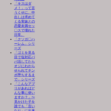
「キスはダ
メ！」って言
うくせに、中
出しは求めて
くる実妹との
恋愛未満セッ
〇スで壊れた
日常。
「クソガ〇ハ
ーレム」シリ
ーズ
「ゴミを見る
目で塩対応パ
パ活してたら
オジにわから
せられてチン
ポ堕ちするま
で」シリーズ
「こんなアプ
リがあればど
んな事に使い
ますか？」〜
見かけた子を
誰でも「言い
なり」に出来