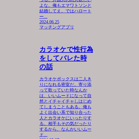
よな。俺もエマワトソンと
結婚してえ。ではハロート
ー...
2024.06.25
マッチングアプリ
カラオケで性行為
をしてバレた時
の話
カラオケボックスは二人き
りになれる密室だ。寄り添
って歌っていた時なんか
は、いいムードになって自
然とイチャイチャしはじめ
てしまうこともある。俺も
よく出会い系で知り合った
人とカラオケにいったりす
る。相手もその気だったり
するから、なんかいいムー
ド...