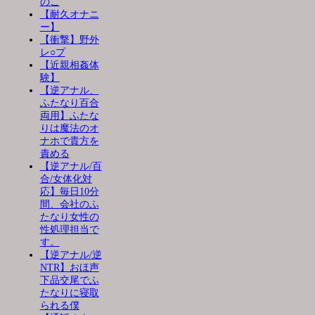
のこ
【耐久オナニ
ー】
【衝撃】野外
レ○プ
【近親相姦体
験】
【逆アナル、
ふたなり百合
両用】ふたな
りは魔法のオ
ナホで貴方を
責める
【逆アナル/百
合/女体化対
応】毎日10分
間、会社のふ
たなり女性の
性処理担当で
す。
【逆アナル/逆
NTR】おほ声
下品交尾でふ
たなりに寝取
られる僕