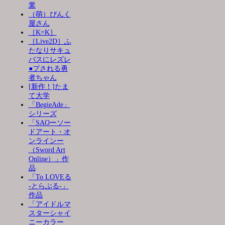
業
（萌）ぴんく
屋さん
［K=K］
［Live2D］ふ
たなりサキュ
バスにレズレ
●プされる勇
者ちゃん
[新作！]たま
て大学
「BegieAde」
シリーズ
「SAOーソー
ドアート・オ
ンラインー
（Sword Art
Online）」作
品
「To LOVEる
-とらぶる-」
作品
「アイドルマ
スターシャイ
ニーカラー