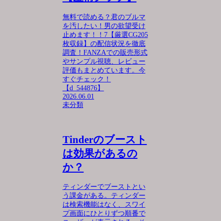
無料で読める？君のブルマ
を汚したい！男の欲望受け
止めます！！7【厳選CG205
枚収録】の配信状況を徹底
調査！FANZAでの販売形式
やサンプル視聴、レビュー
評価もまとめています。今
すぐチェック！
【d_544876】
2026.06.01
未分類
Tinderのブースト
は効果があるの
か？
ティンダーでブーストとい
う課金がある。ティンダー
は検索機能はなく、スワイ
プ画面にひとりずつ順番で