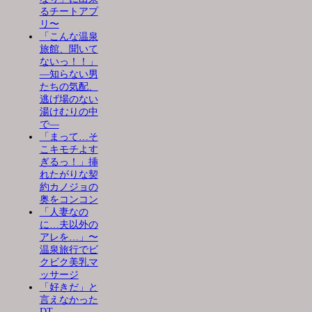
るチートアプ
リ〜
「こんな温泉
旅館、聞いて
ないっ！！」
―知らない男
たちの気配、
逃げ場のない
湯けむりの中
で―
「まって…そ
こキモチよす
ぎるっ！」挿
れたがりな契
約カノジョの
奥をコンコン
「人妻なの
に…夫以外の
アレを…」〜
温泉旅行でビ
クビク美乳マ
ッサージ
「好きだ」と
言えなかった
DT