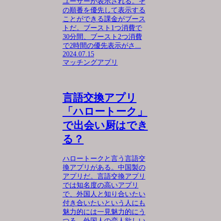
ユーザーが表示される。そ
の順番を優先して表示する
ことができる課金がブース
トだ。ブースト1つ消費で
30分間、ブースト2つ消費
で2時間の優先表示がさ...
2024.07.15
マッチングアプリ
言語交換アプリ
「ハロートーク」
で出会い厨はでき
る？
ハロートークと言う言語交
換アプリがある。中国製の
アプリだ。言語交換アプリ
では知名度の高いアプリ
で、外国人と知り合いたい
付き合いたいという人にも
魅力的には一見魅力的にう
つる。外国人の恋人欲しい