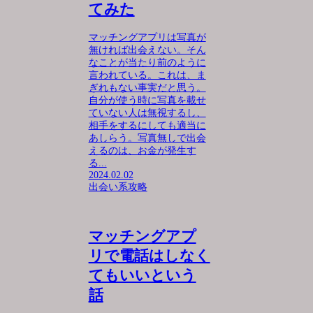
てみた
マッチングアプリは写真が
無ければ出会えない。そん
なことが当たり前のように
言われている。これは、ま
ぎれもない事実だと思う。
自分が使う時に写真を載せ
ていない人は無視するし、
相手をするにしても適当に
あしらう。写真無しで出会
えるのは、お金が発生す
る...
2024.02.02
出会い系攻略
マッチングアプ
リで電話はしなく
てもいいという
話