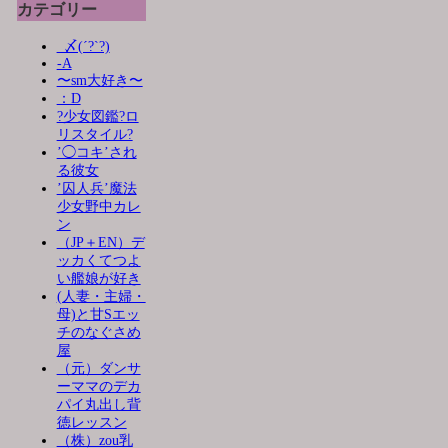
カテゴリー
_〆(´?`?)
-A
〜sm大好き〜
：D
?少女図鑑?ロ
リスタイル?
’◯コキ’され
る彼女
’囚人兵’魔法
少女野中カレ
ン
（JP＋EN）デ
ッカくてつよ
い艦娘が好き
(人妻・主婦・
母)と甘Sエッ
チのなぐさめ
屋
（元）ダンサ
ーママのデカ
パイ丸出し背
徳レッスン
（株）zou乳