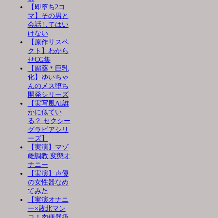
【即堕ち2コ
マ】その男と
会話してはい
けない
【原作リスペ
クト】わから
せCG集
【媚薬＊巨乳
化】ゆいちゃ
んのメス堕ち
開発シリーズ
【実写風AI誰
かに似てい
る？ セクシー
グラビアシリ
ーズ】
【実演】マゾ
雌調教 変態オ
ナニー
【実演】声優
の女性器なめ
てみた
【実演オナニ
ー×敗北マン
コ！肉便器扱