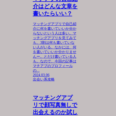
介はどんな文章を
書いたらいい？
マッチングアプリで自己紹
介に何を書いていいか分か
らないという人は多い。マ
ッチングアプリを見てみて
も、3割は何も書いていな
い人がいる。なかには、何
を書いていいか分かりませ
んー。とだけ書いている人
も。なので、今回の記事は
マチアプのプロフィール
の...
2024.03.06
出会い系攻略
マッチングアプ
リで顔写真無しで
出会えるのか試し