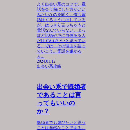
よく出会い系のコツで、電
話を会う前にした方がいい
みたいなのを聞く。俺も電
話はするようにはしている
が、はっきり言っちゃうと
電話なんていらない。よっ
ぽど話術や声に自信ある人
だけすればいいと思ってい
る。では、その理由を語っ
ていこう。電話を嫌がる
人...
2024.01.12
出会い系攻略
出会い系で既婚者
であることは言
ってもいいの
か？
既婚者でも遊びたいと思う
ことは自然なことである。