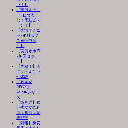
い！】
【実演オナニ
ー×止める
な！電動ピス
トン！】
【実演オナニ
ー×絶対服従
ご奉仕中出
し】
【実演オホ声
×神回セッ
ト】
【実録！】人
には言えない
性体験
【対魔忍
RPGX】
ASMRシリー
ズ
【抜き専】お
下劣ママの乳
コキ膣コキ妄
想SEX
【朗報】激安