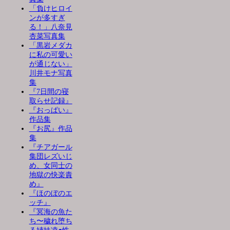
「負けヒロイ
ンが多すぎ
る！」八奈見
杏菜写真集
「黒岩メダカ
に私の可愛い
が通じない」
川井モナ写真
集
『7日間の寝
取らせ記録』
『おっぱい』
作品集
『お尻』作品
集
『チアガール
集団レズいじ
め、女同士の
地獄の快楽責
め』
『ほのぼのエ
ッチ』
『冥海の魚た
ち〜穢れ堕ち