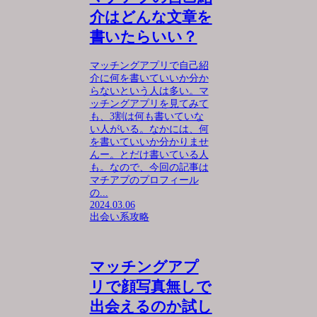
介はどんな文章を
書いたらいい？
マッチングアプリで自己紹
介に何を書いていいか分か
らないという人は多い。マ
ッチングアプリを見てみて
も、3割は何も書いていな
い人がいる。なかには、何
を書いていいか分かりませ
んー。とだけ書いている人
も。なので、今回の記事は
マチアプのプロフィール
の...
2024.03.06
出会い系攻略
マッチングアプ
リで顔写真無しで
出会えるのか試し