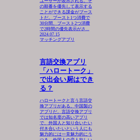
ユーザーが表示される。そ
の順番を優先して表示する
ことができる課金がブース
トだ。ブースト1つ消費で
30分間、ブースト2つ消費
で2時間の優先表示がさ...
2024.07.15
マッチングアプリ
言語交換アプリ
「ハロートーク」
で出会い厨はでき
る？
ハロートークと言う言語交
換アプリがある。中国製の
アプリだ。言語交換アプリ
では知名度の高いアプリ
で、外国人と知り合いたい
付き合いたいという人にも
魅力的には一見魅力的にう
つる。外国人の恋人欲しい