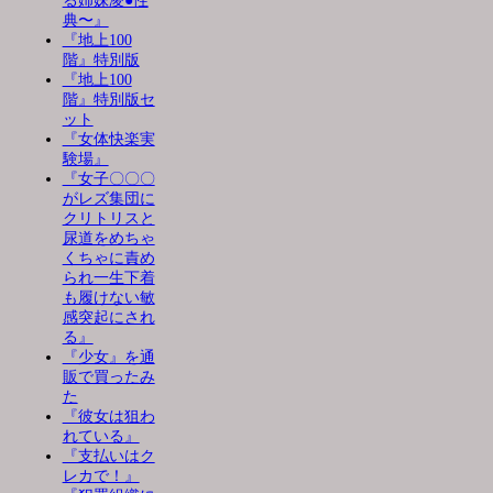
る姉妹凌●性
典〜』
『地上100
階』特別版
『地上100
階』特別版セ
ット
『女体快楽実
験場』
『女子〇〇〇
がレズ集団に
クリトリスと
尿道をめちゃ
くちゃに責め
られ一生下着
も履けない敏
感突起にされ
る』
『少女』を通
販で買ったみ
た
『彼女は狙わ
れている』
『支払いはク
レカで！』