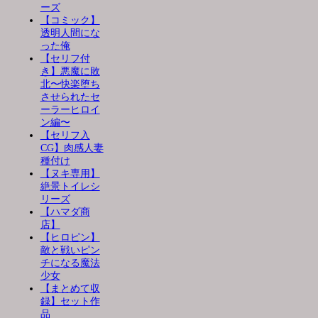
ーズ
【コミック】
透明人間にな
った俺
【セリフ付
き】悪魔に敗
北〜快楽堕ち
させられたセ
ーラーヒロイ
ン編〜
【セリフ入
CG】肉感人妻
種付け
【ヌキ専用】
絶景トイレシ
リーズ
【ハマダ商
店】
【ヒロピン】
敵と戦いピン
チになる魔法
少女
【まとめて収
録】セット作
品