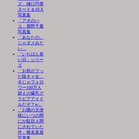
ズ」樋口円香
ヌード＆SEX
写真集
「アオのハ
コ」鹿野千夏
写真集
「あなたの」
じゃダメみた
い…
「いちばん長
い日」シリー
ズ
「お前がフっ
た陰キャ女、
今じゃフォロ
ワー100万人
超えの爆乳グ
ラビアアイド
ルだぞ？w」
「お隣の天使
様にいつの間
にか駄目人間
にされていた
件」椎名真昼
写真集