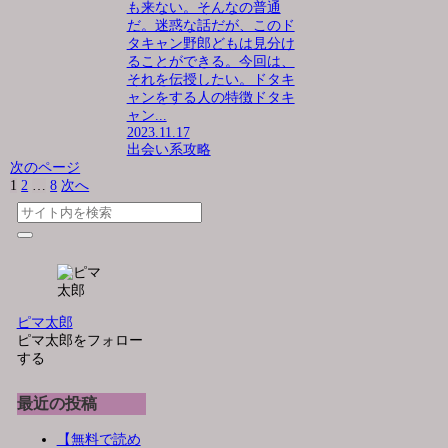
も来ない。そんなの普通
だ。迷惑な話だが、このド
タキャン野郎どもは見分け
ることができる。今回は、
それを伝授したい。ドタキ
ャンをする人の特徴ドタキ
ャン...
2023.11.17
出会い系攻略
次のページ
1
2
…
8
次へ
ピマ太郎
ピマ太郎をフォロー
する
最近の投稿
【無料で読め