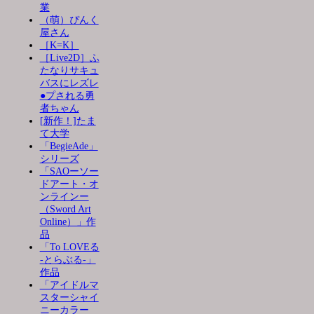
業
（萌）ぴんく
屋さん
［K=K］
［Live2D］ふ
たなりサキュ
バスにレズレ
●プされる勇
者ちゃん
[新作！]たま
て大学
「BegieAde」
シリーズ
「SAOーソー
ドアート・オ
ンラインー
（Sword Art
Online）」作
品
「To LOVEる
-とらぶる-」
作品
「アイドルマ
スターシャイ
ニーカラー