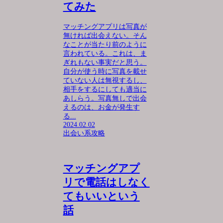
てみた
マッチングアプリは写真が
無ければ出会えない。そん
なことが当たり前のように
言われている。これは、ま
ぎれもない事実だと思う。
自分が使う時に写真を載せ
ていない人は無視するし、
相手をするにしても適当に
あしらう。写真無しで出会
えるのは、お金が発生す
る...
2024.02.02
出会い系攻略
マッチングアプ
リで電話はしなく
てもいいという
話