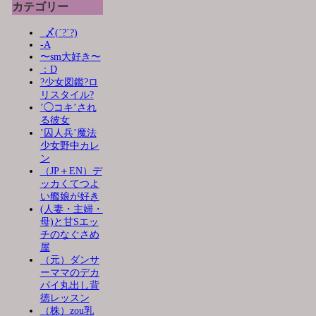
カテゴリー
_〆(´?`?)
-A
〜sm大好き〜
：D
?少女図鑑?ロ
リスタイル?
’◯コキ’され
る彼女
’囚人兵’魔法
少女野中カレ
ン
（JP＋EN）デ
ッカくてつよ
い艦娘が好き
(人妻・主婦・
母)と甘Sエッ
チのなぐさめ
屋
（元）ダンサ
ーママのデカ
パイ丸出し背
徳レッスン
（株）zou乳