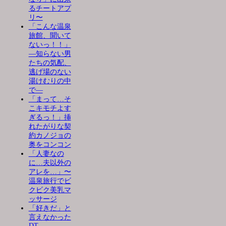
るチートアプ
リ〜
「こんな温泉
旅館、聞いて
ないっ！！」
―知らない男
たちの気配、
逃げ場のない
湯けむりの中
で―
「まって…そ
こキモチよす
ぎるっ！」挿
れたがりな契
約カノジョの
奥をコンコン
「人妻なの
に…夫以外の
アレを…」〜
温泉旅行でビ
クビク美乳マ
ッサージ
「好きだ」と
言えなかった
DT