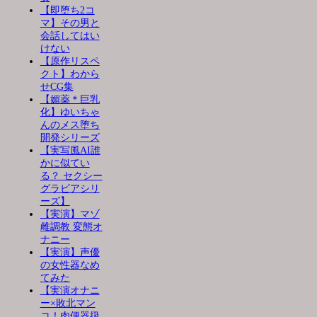
【即堕ち2コ
マ】その男と
会話してはい
けない
【原作リスペ
クト】わから
せCG集
【媚薬＊巨乳
化】ゆいちゃ
んのメス堕ち
開発シリーズ
【実写風AI誰
かに似てい
る？ セクシー
グラビアシリ
ーズ】
【実演】マゾ
雌調教 変態オ
ナニー
【実演】声優
の女性器なめ
てみた
【実演オナニ
ー×敗北マン
コ！肉便器扱