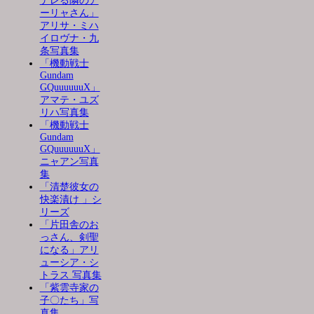
デレる隣のア
ーリャさん」
アリサ・ミハ
イロヴナ・九
条写真集
「機動戦士
Gundam
GQuuuuuuX」
アマテ・ユズ
リハ写真集
「機動戦士
Gundam
GQuuuuuuX」
ニャアン写真
集
「清楚彼女の
快楽漬け 」シ
リーズ
「片田舎のお
っさん、剣聖
になる」アリ
ューシア・シ
トラス 写真集
「紫雲寺家の
子〇たち」写
真集