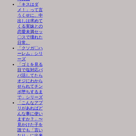
「キスはダ
メ！」って言
うくせに、中
出しは求めて
くる実妹との
恋愛未満セッ
〇スで壊れた
日常。
「クソガ〇ハ
ーレム」シリ
ーズ
「ゴミを見る
目で塩対応パ
パ活してたら
オジにわから
せられてチン
ポ堕ちするま
で」シリーズ
「こんなアプ
リがあればど
んな事に使い
ますか？」〜
見かけた子を
誰でも「言い
なり」に出来