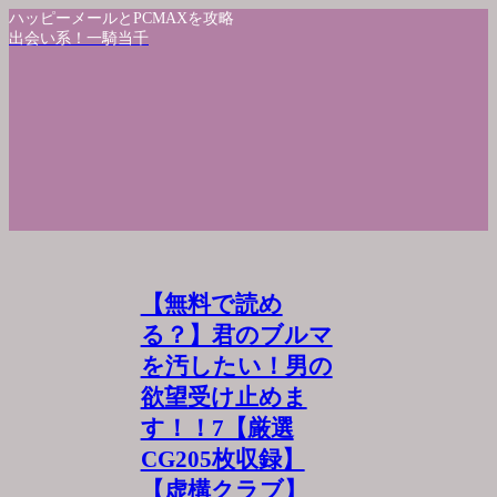
ハッピーメールとPCMAXを攻略
出会い系！一騎当千
【無料で読め
る？】君のブルマ
を汚したい！男の
欲望受け止めま
す！！7【厳選
CG205枚収録】
【虚構クラブ】