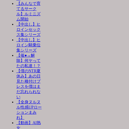
【みんなで育
てるサーク
ル】ルミニズ
ム開始
【中出し】ヒ
ロインセック
ス集シリーズ
【中出し】ヒ
ロイン騎乗位
集シリーズ
【催●→解
除】何ヤって
たの私達！？
【僕のNTR夏
休み】あの日
見た種付けプ
レスを僕はま
だ忘れられな
い
【全身ヌルヌ
ル性感UPロー
ションまみ
れ】
【動画】AI熟
女