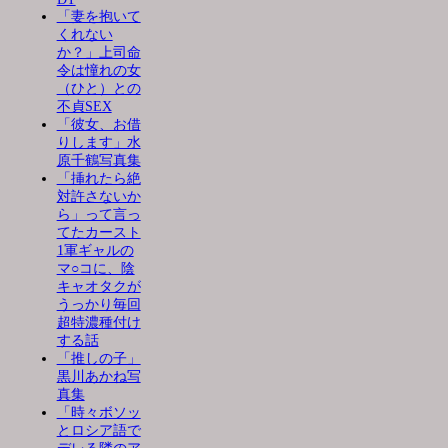
「妻を抱いて
くれない
か？」上司命
令は憧れの女
（ひと）との
不貞SEX
「彼女、お借
りします」水
原千鶴写真集
「挿れたら絶
対許さないか
ら」って言っ
てたカースト
1軍ギャルの
マ○コに、陰
キャオタクが
うっかり毎回
超特濃種付け
する話
「推しの子」
黒川あかね写
真集
「時々ボソッ
とロシア語で