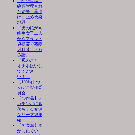
『犯罪組織に
絶頂管理され
た婦警、薬漬
け寸止め快楽
地獄』
『男の娘が同
級生女子二人
からフラット
貞操帯で残酷
射精禁止され
る話』
『私のこと、
オナホ扱いし
てくださ
い！』
【100均】つ
んぽこ製作委
員会
【40作品】デ
カチンポに即
落ちする女達
シリーズ総集
編
【AI実写】誰
かに似てい