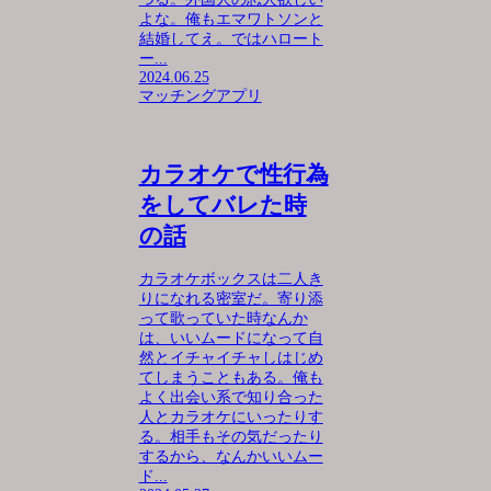
よな。俺もエマワトソンと
結婚してえ。ではハロート
ー...
2024.06.25
マッチングアプリ
カラオケで性行為
をしてバレた時
の話
カラオケボックスは二人き
りになれる密室だ。寄り添
って歌っていた時なんか
は、いいムードになって自
然とイチャイチャしはじめ
てしまうこともある。俺も
よく出会い系で知り合った
人とカラオケにいったりす
る。相手もその気だったり
するから、なんかいいムー
ド...