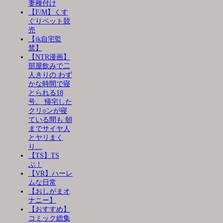
妻種付け
【F/M】くす
ぐりペット競
売
【jk自宅監
禁】
【NTR漫画】
部屋飲みで二
人きりの わず
かな時間で寝
とられる18
号。 帰宅した
クリ○ンが寝
ている間も 朝
までサイヤ人
とヤリまく
り…
【TS】TS
ぶ！
【VR】ハーレ
ムな日常
【おしがまオ
ナニー】
【おすすめ】
コミック総集