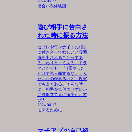
2024.05.27
出会い系体験談
遊び相手に告白さ
れた時に振る方法
セフレやワンナイトの相手
に付き合って欲しいと雰囲
気を出されることってあ
る。わりとよくある。ドラ
マとかでも、「1回やった
だけで恋人面するな。」み
たいなのがあるけど、現実
でもよくある。そんな時
に、相手を気付つけずいか
に波風立てずに振るか。遊
び人...
2024.04.12
モテるために
マチアプの自己紹