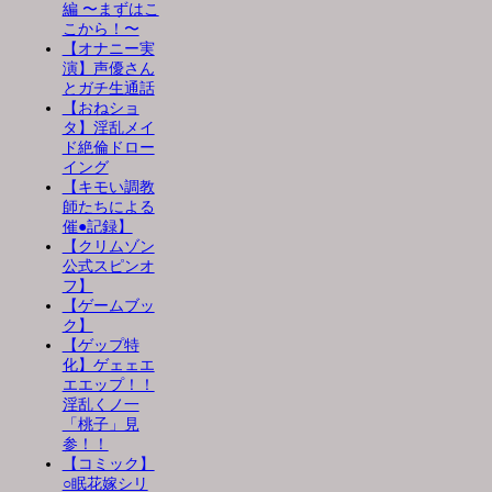
編 〜まずはこ
こから！〜
【オナニー実
演】声優さん
とガチ生通話
【おねショ
タ】淫乱メイ
ド絶倫ドロー
イング
【キモい調教
師たちによる
催●記録】
【クリムゾン
公式スピンオ
フ】
【ゲームブッ
ク】
【ゲップ特
化】ゲェェエ
エエップ！！
淫乱くノ一
「桃子」見
参！！
【コミック】
○眠花嫁シリ