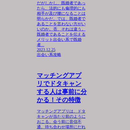
だがしかし、既婚者であっ
たら、法的にも倫理的にも
相手が及び腰になることは
明らかだ。では、既婚者で
あることを言わない方がい
いのか。否、それは違う。
既婚者であることを伝える
メリット出会い系で既婚
者...
2023.12.25
出会い系攻略
マッチングアプ
リでドタキャン
する人は事前に分
かる！その特徴
マッチングアプリは、ドタ
キャンが当たり前のように
おこる。会う前に音信不
通。待ち合わせ場所にだれ