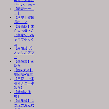
風俗で大当た
り引いたwww
【朗読オナニ
ー】
【格安】短編
露出モノ
【漫画版】未
亡人の母さん
と実家でいち
ゃラブセック
ス
【男性受け】
オナサポアプ
リ
【画像集】AI
熟女
【痴●ダメ】
集団痴●電車
【目隠しで実
演オナニー潮
吹き】
【禁断の体
験】
【総集編】ふ
つうのおんな