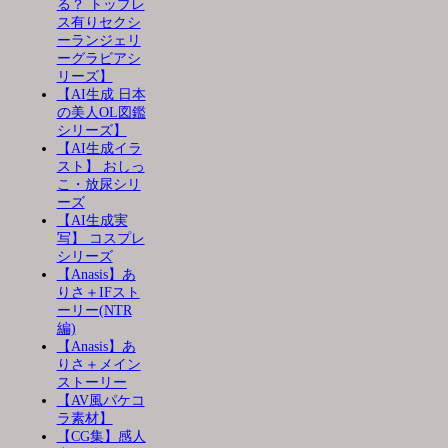
る？ トップレ
ス有りセクシ
ーランジェリ
ーグラビアシ
リーズ】
【AI生成 日本
の美人OL図鑑
シリーズ】
【AI生成イラ
スト】 おしっ
こ・放尿シリ
ーズ
【AI生成実
写】 コスプレ
シリーズ
【Anasis】あ
りさ＋IFスト
ーリー(NTR
編)
【Anasis】あ
りさ＋メイン
ストーリー
【AV風パケコ
ラ素材】
【CG集】感人