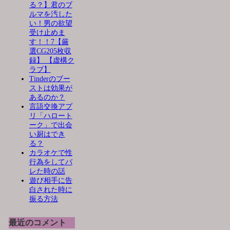
る？】君のブ
ルマを汚した
い！男の欲望
受け止めま
す！！7【厳
選CG205枚収
録】 【虚構ク
ラブ】
Tinderのブー
ストは効果が
あるのか？
言語交換アプ
リ「ハロート
ーク」で出会
い厨はでき
る？
カラオケで性
行為をしてバ
レた時の話
遊び相手に告
白された時に
振る方法
最近のコメント