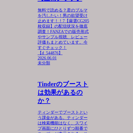
無料で読める？君のブルマ
を汚したい！男の欲望受け
止めます！！7【厳選CG205
枚収録】の配信状況を徹底
調査！FANZAでの販売形式
やサンプル視聴、レビュー
評価もまとめています。今
すぐチェック！
【d_544876】
2026.06.01
未分類
Tinderのブースト
は効果があるの
か？
ティンダーでブーストとい
う課金がある。ティンダー
は検索機能はなく、スワイ
プ画面にひとりずつ順番で