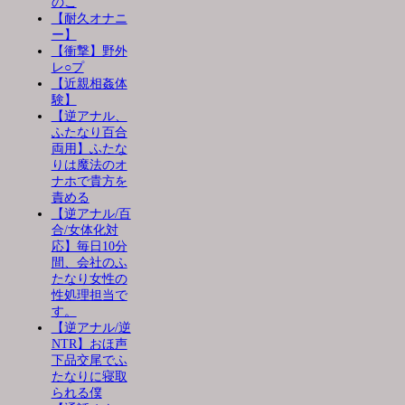
のこ
【耐久オナニ
ー】
【衝撃】野外
レ○プ
【近親相姦体
験】
【逆アナル、
ふたなり百合
両用】ふたな
りは魔法のオ
ナホで貴方を
責める
【逆アナル/百
合/女体化対
応】毎日10分
間、会社のふ
たなり女性の
性処理担当で
す。
【逆アナル/逆
NTR】おほ声
下品交尾でふ
たなりに寝取
られる僕