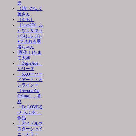
業
（萌）ぴんく
屋さん
［K=K］
［Live2D］ふ
たなりサキュ
バスにレズレ
●プされる勇
者ちゃん
[新作！]たま
て大学
「BegieAde」
シリーズ
「SAOーソー
ドアート・オ
ンラインー
（Sword Art
Online）」作
品
「To LOVEる
-とらぶる-」
作品
「アイドルマ
スターシャイ
ニーカラー