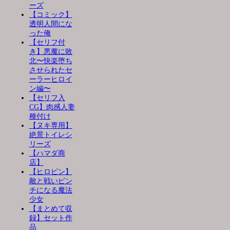
ーズ
【コミック】
透明人間にな
った俺
【セリフ付
き】悪魔に敗
北〜快楽堕ち
させられたセ
ーラーヒロイ
ン編〜
【セリフ入
CG】肉感人妻
種付け
【ヌキ専用】
絶景トイレシ
リーズ
【ハマダ商
店】
【ヒロピン】
敵と戦いピン
チになる魔法
少女
【まとめて収
録】セット作
品