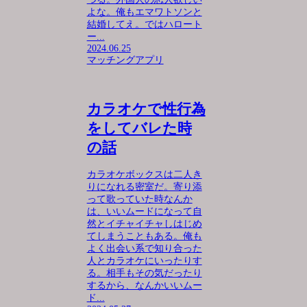
よな。俺もエマワトソンと
結婚してえ。ではハロート
ー...
2024.06.25
マッチングアプリ
カラオケで性行為
をしてバレた時
の話
カラオケボックスは二人き
りになれる密室だ。寄り添
って歌っていた時なんか
は、いいムードになって自
然とイチャイチャしはじめ
てしまうこともある。俺も
よく出会い系で知り合った
人とカラオケにいったりす
る。相手もその気だったり
するから、なんかいいムー
ド...