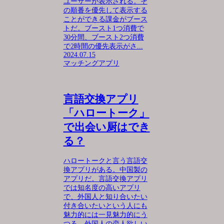
ユーザーが表示される。そ
の順番を優先して表示する
ことができる課金がブース
トだ。ブースト1つ消費で
30分間、ブースト2つ消費
で2時間の優先表示がさ...
2024.07.15
マッチングアプリ
言語交換アプリ
「ハロートーク」
で出会い厨はでき
る？
ハロートークと言う言語交
換アプリがある。中国製の
アプリだ。言語交換アプリ
では知名度の高いアプリ
で、外国人と知り合いたい
付き合いたいという人にも
魅力的には一見魅力的にう
つる。外国人の恋人欲しい