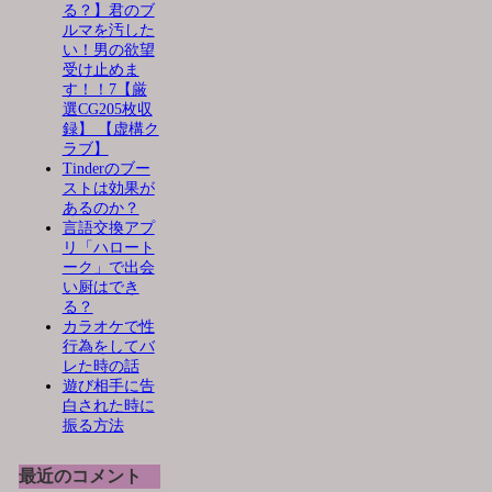
る？】君のブ
ルマを汚した
い！男の欲望
受け止めま
す！！7【厳
選CG205枚収
録】 【虚構ク
ラブ】
Tinderのブー
ストは効果が
あるのか？
言語交換アプ
リ「ハロート
ーク」で出会
い厨はでき
る？
カラオケで性
行為をしてバ
レた時の話
遊び相手に告
白された時に
振る方法
最近のコメント