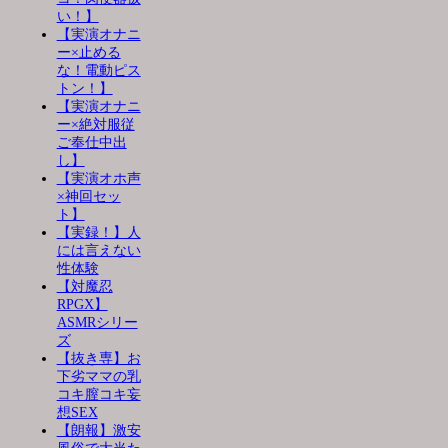
い！】
【実演オナニ
ー×止める
な！電動ピス
トン！】
【実演オナニ
ー×絶対服従
ご奉仕中出
し】
【実演オホ声
×神回セッ
ト】
【実録！】人
には言えない
性体験
【対魔忍
RPGX】
ASMRシリー
ズ
【抜き専】お
下劣ママの乳
コキ膣コキ妄
想SEX
【朗報】激安