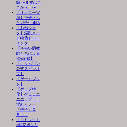
編 〜まずはこ
こから！〜
【オナニー実
演】声優さん
とガチ生通話
【おねショ
タ】淫乱メイ
ド絶倫ドロー
イング
【キモい調教
師たちによる
催●記録】
【クリムゾン
公式スピンオ
フ】
【ゲームブッ
ク】
【ゲップ特
化】ゲェェエ
エエップ！！
淫乱くノ一
「桃子」見
参！！
【コミック】
○眠花嫁シリ