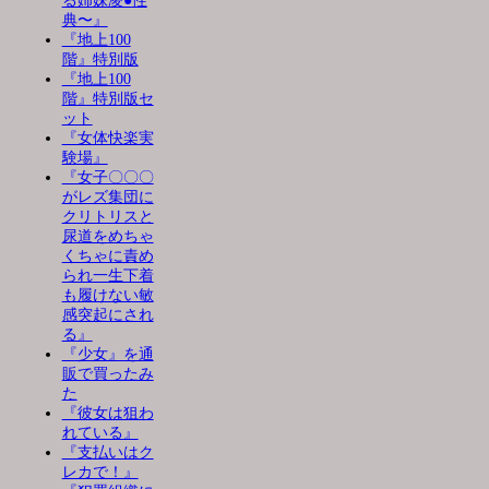
る姉妹凌●性
典〜』
『地上100
階』特別版
『地上100
階』特別版セ
ット
『女体快楽実
験場』
『女子〇〇〇
がレズ集団に
クリトリスと
尿道をめちゃ
くちゃに責め
られ一生下着
も履けない敏
感突起にされ
る』
『少女』を通
販で買ったみ
た
『彼女は狙わ
れている』
『支払いはク
レカで！』