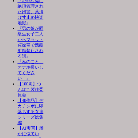
『犯罪組織に
絶頂管理され
た婦警、薬漬
け寸止め快楽
地獄』
『男の娘が同
級生女子二人
からフラット
貞操帯で残酷
射精禁止され
る話』
『私のこと、
オナホ扱いし
てくださ
い！』
【100均】つ
んぽこ製作委
員会
【40作品】デ
カチンポに即
落ちする女達
シリーズ総集
編
【AI実写】誰
かに似てい