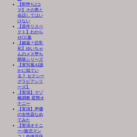
【即堕ち2コ
マ】その男と
会話してはい
けない
【原作リスペ
クト】わから
せCG集
【媚薬＊巨乳
化】ゆいちゃ
んのメス堕ち
開発シリーズ
【実写風AI誰
かに似てい
る？ セクシー
グラビアシリ
ーズ】
【実演】マゾ
雌調教 変態オ
ナニー
【実演】声優
の女性器なめ
てみた
【実演オナニ
ー×敗北マン
コ！肉便器扱