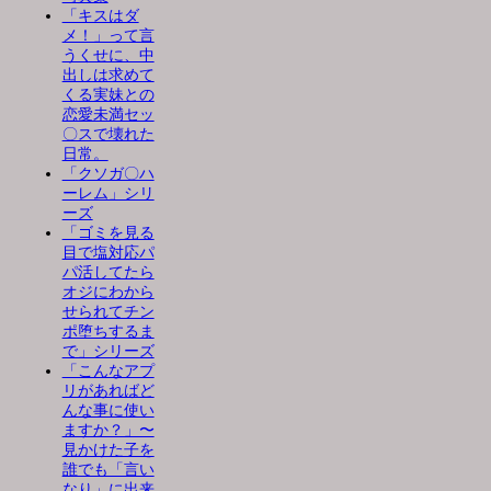
「キスはダ
メ！」って言
うくせに、中
出しは求めて
くる実妹との
恋愛未満セッ
〇スで壊れた
日常。
「クソガ〇ハ
ーレム」シリ
ーズ
「ゴミを見る
目で塩対応パ
パ活してたら
オジにわから
せられてチン
ポ堕ちするま
で」シリーズ
「こんなアプ
リがあればど
んな事に使い
ますか？」〜
見かけた子を
誰でも「言い
なり」に出来