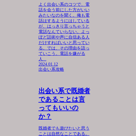
よく出会い系のコツで、電
話を会う前にした方がいい
みたいなのを聞く。俺も電
話はするようにはしている
が、はっきり言っちゃうと
電話なんていらない。よっ
ぽど話術や声に自信ある人
だけすればいいと思ってい
る。では、その理由を語っ
ていこう。電話を嫌がる
人...
2024.01.12
出会い系攻略
出会い系で既婚者
であることは言
ってもいいの
か？
既婚者でも遊びたいと思う
ことは自然なことである。