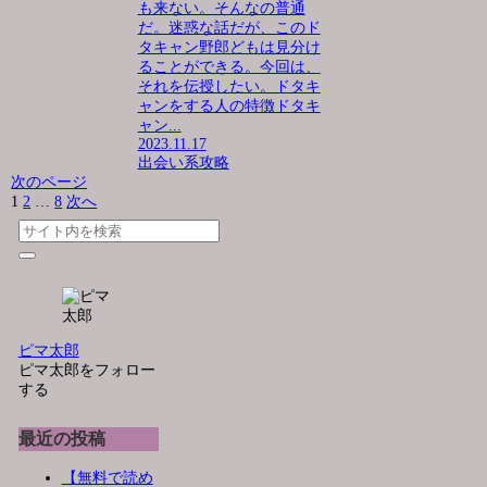
も来ない。そんなの普通
だ。迷惑な話だが、このド
タキャン野郎どもは見分け
ることができる。今回は、
それを伝授したい。ドタキ
ャンをする人の特徴ドタキ
ャン...
2023.11.17
出会い系攻略
次のページ
1
2
…
8
次へ
ピマ太郎
ピマ太郎をフォロー
する
最近の投稿
【無料で読め