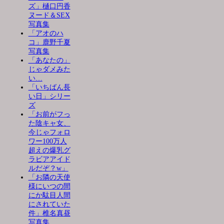
ズ」樋口円香
ヌード＆SEX
写真集
「アオのハ
コ」鹿野千夏
写真集
「あなたの」
じゃダメみた
い…
「いちばん長
い日」シリー
ズ
「お前がフっ
た陰キャ女、
今じゃフォロ
ワー100万人
超えの爆乳グ
ラビアアイド
ルだぞ？w」
「お隣の天使
様にいつの間
にか駄目人間
にされていた
件」椎名真昼
写真集