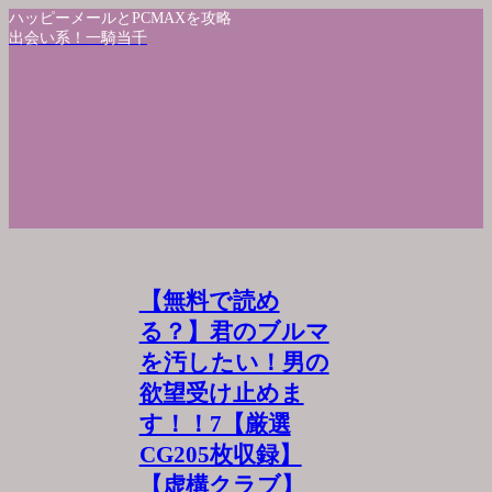
ハッピーメールとPCMAXを攻略
出会い系！一騎当千
【無料で読め
る？】君のブルマ
を汚したい！男の
欲望受け止めま
す！！7【厳選
CG205枚収録】
【虚構クラブ】