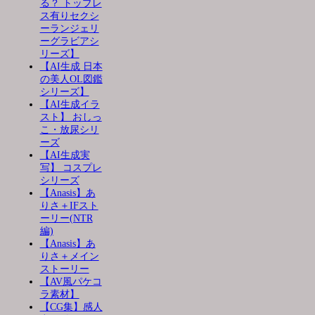
る？ トップレ
ス有りセクシ
ーランジェリ
ーグラビアシ
リーズ】
【AI生成 日本
の美人OL図鑑
シリーズ】
【AI生成イラ
スト】 おしっ
こ・放尿シリ
ーズ
【AI生成実
写】 コスプレ
シリーズ
【Anasis】あ
りさ＋IFスト
ーリー(NTR
編)
【Anasis】あ
りさ＋メイン
ストーリー
【AV風パケコ
ラ素材】
【CG集】感人