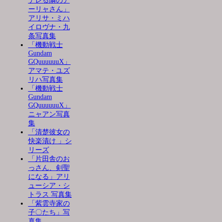
デレる隣のア
ーリャさん」
アリサ・ミハ
イロヴナ・九
条写真集
「機動戦士
Gundam
GQuuuuuuX」
アマテ・ユズ
リハ写真集
「機動戦士
Gundam
GQuuuuuuX」
ニャアン写真
集
「清楚彼女の
快楽漬け 」シ
リーズ
「片田舎のお
っさん、剣聖
になる」アリ
ューシア・シ
トラス 写真集
「紫雲寺家の
子〇たち」写
真集