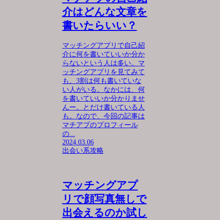
介はどんな文章を
書いたらいい？
マッチングアプリで自己紹
介に何を書いていいか分か
らないという人は多い。マ
ッチングアプリを見てみて
も、3割は何も書いていな
い人がいる。なかには、何
を書いていいか分かりませ
んー。とだけ書いている人
も。なので、今回の記事は
マチアプのプロフィール
の...
2024.03.06
出会い系攻略
マッチングアプ
リで顔写真無しで
出会えるのか試し