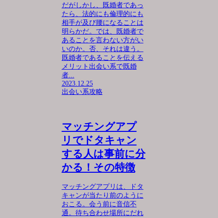
だがしかし、既婚者であっ
たら、法的にも倫理的にも
相手が及び腰になることは
明らかだ。では、既婚者で
あることを言わない方がい
いのか。否、それは違う。
既婚者であることを伝える
メリット出会い系で既婚
者...
2023.12.25
出会い系攻略
マッチングアプ
リでドタキャン
する人は事前に分
かる！その特徴
マッチングアプリは、ドタ
キャンが当たり前のように
おこる。会う前に音信不
通。待ち合わせ場所にだれ