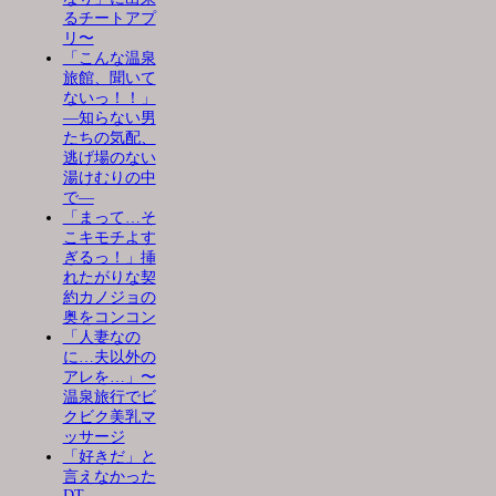
るチートアプ
リ〜
「こんな温泉
旅館、聞いて
ないっ！！」
―知らない男
たちの気配、
逃げ場のない
湯けむりの中
で―
「まって…そ
こキモチよす
ぎるっ！」挿
れたがりな契
約カノジョの
奥をコンコン
「人妻なの
に…夫以外の
アレを…」〜
温泉旅行でビ
クビク美乳マ
ッサージ
「好きだ」と
言えなかった
DT