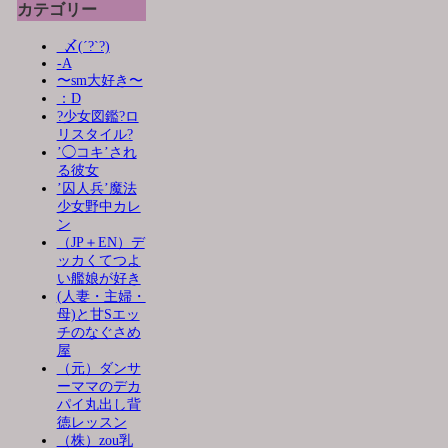
カテゴリー
_〆(´?`?)
-A
〜sm大好き〜
：D
?少女図鑑?ロ
リスタイル?
’◯コキ’され
る彼女
’囚人兵’魔法
少女野中カレ
ン
（JP＋EN）デ
ッカくてつよ
い艦娘が好き
(人妻・主婦・
母)と甘Sエッ
チのなぐさめ
屋
（元）ダンサ
ーママのデカ
パイ丸出し背
徳レッスン
（株）zou乳