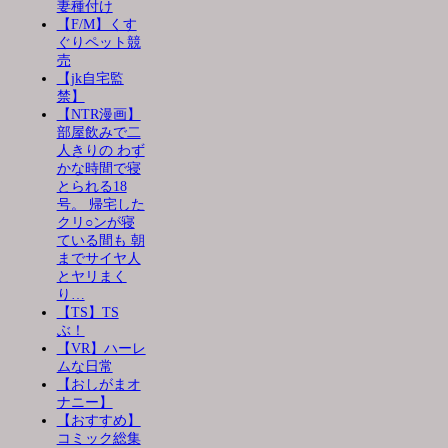
妻種付け
【F/M】くす
ぐりペット競
売
【jk自宅監
禁】
【NTR漫画】
部屋飲みで二
人きりの わず
かな時間で寝
とられる18
号。 帰宅した
クリ○ンが寝
ている間も 朝
までサイヤ人
とヤリまく
り…
【TS】TS
ぶ！
【VR】ハーレ
ムな日常
【おしがまオ
ナニー】
【おすすめ】
コミック総集