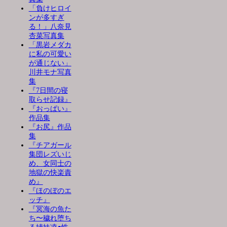
「負けヒロイ
ンが多すぎ
る！」八奈見
杏菜写真集
「黒岩メダカ
に私の可愛い
が通じない」
川井モナ写真
集
『7日間の寝
取らせ記録』
『おっぱい』
作品集
『お尻』作品
集
『チアガール
集団レズいじ
め、女同士の
地獄の快楽責
め』
『ほのぼのエ
ッチ』
『冥海の魚た
ち〜穢れ堕ち