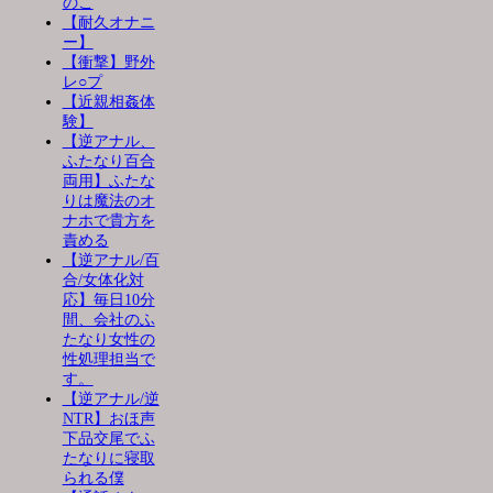
のこ
【耐久オナニ
ー】
【衝撃】野外
レ○プ
【近親相姦体
験】
【逆アナル、
ふたなり百合
両用】ふたな
りは魔法のオ
ナホで貴方を
責める
【逆アナル/百
合/女体化対
応】毎日10分
間、会社のふ
たなり女性の
性処理担当で
す。
【逆アナル/逆
NTR】おほ声
下品交尾でふ
たなりに寝取
られる僕