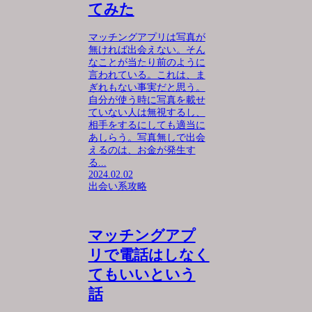
てみた
マッチングアプリは写真が
無ければ出会えない。そん
なことが当たり前のように
言われている。これは、ま
ぎれもない事実だと思う。
自分が使う時に写真を載せ
ていない人は無視するし、
相手をするにしても適当に
あしらう。写真無しで出会
えるのは、お金が発生す
る...
2024.02.02
出会い系攻略
マッチングアプ
リで電話はしなく
てもいいという
話