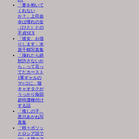
「妻を抱いて
くれない
か？」上司命
令は憧れの女
（ひと）との
不貞SEX
「彼女、お借
りします」水
原千鶴写真集
「挿れたら絶
対許さないか
ら」って言っ
てたカースト
1軍ギャルの
マ○コに、陰
キャオタクが
うっかり毎回
超特濃種付け
する話
「推しの子」
黒川あかね写
真集
「時々ボソッ
とロシア語で