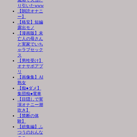
風俗で大当た
り引いたwww
【朗読オナニ
ー】
【格安】短編
露出モノ
【漫画版】未
亡人の母さん
と実家でいち
ゃラブセック
ス
【男性受け】
オナサポアプ
リ
【画像集】AI
熟女
【痴●ダメ】
集団痴●電車
【目隠しで実
演オナニー潮
吹き】
【禁断の体
験】
【総集編】ふ
つうのおんな