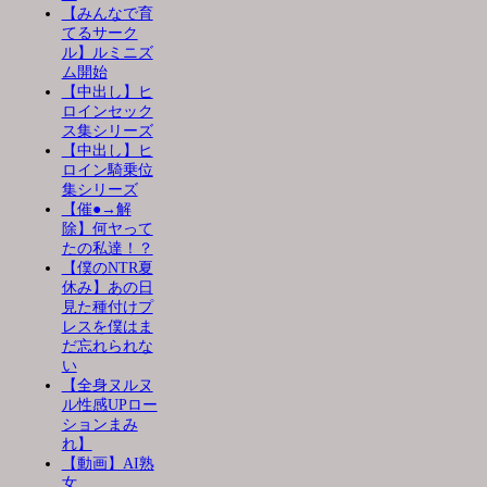
【みんなで育
てるサーク
ル】ルミニズ
ム開始
【中出し】ヒ
ロインセック
ス集シリーズ
【中出し】ヒ
ロイン騎乗位
集シリーズ
【催●→解
除】何ヤって
たの私達！？
【僕のNTR夏
休み】あの日
見た種付けプ
レスを僕はま
だ忘れられな
い
【全身ヌルヌ
ル性感UPロー
ションまみ
れ】
【動画】AI熟
女