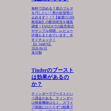
無料で読める？君のブルマ
を汚したい！男の欲望受け
止めます！！7【厳選CG205
枚収録】の配信状況を徹底
調査！FANZAでの販売形式
やサンプル視聴、レビュー
評価もまとめています。今
すぐチェック！
【d_544876】
2026.06.01
未分類
Tinderのブースト
は効果があるの
か？
ティンダーでブーストとい
う課金がある。ティンダー
は検索機能はなく、スワイ
プ画面にひとりずつ順番で